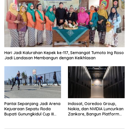
Hari Jadi Kalurahan Kepek ke-117, Semangat Tumoto Ing Roso
Jadi Landasan Membangun dengan Keikhlasan
Pantai Sepanjang Jadi Arena
Indosat, Ooredoo Group,
Kejuaraan Sepatu Roda
Nokia, dan NVIDIA Luncurkan
Bupati Gunungkidul Cup III
Zankore, Bangun Platform
2026, 458 Atlet dari Tujuh
Infrastruktur AI Terbesar di
Provinsi Ramaikan Sport
Asia Tenggara