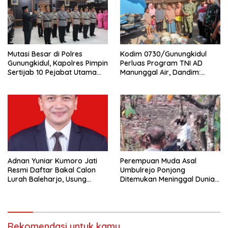
Mutasi Besar di Polres
Kodim 0730/Gunungkidul
Gunungkidul, Kapolres Pimpin
Perluas Program TNI AD
Sertijab 10 Pejabat Utama
Manunggal Air, Dandim:
dan Kapolsek
Ribuan Warga Kini Nikmati
Akses Air Bersih
Adnan Yuniar Kumoro Jati
Perempuan Muda Asal
Resmi Daftar Bakal Calon
Umbulrejo Ponjong
Lurah Baleharjo, Usung
Ditemukan Meninggal Dunia
Semangat Kolaborasi dan
di Area Ladang
Transparansi
Rekomendasi untuk kamu