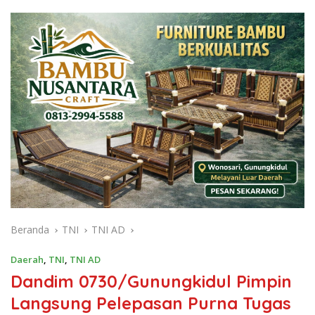
Beranda
TNI
TNI AD
Daerah
,
TNI
,
TNI AD
Dandim 0730/Gunungkidul Pimpin
Langsung Pelepasan Purna Tugas