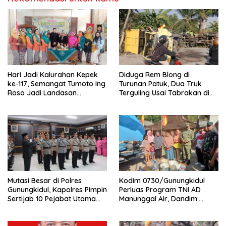
Hari Jadi Kalurahan Kepek
Diduga Rem Blong di
ke-117, Semangat Tumoto Ing
Turunan Patuk, Dua Truk
Roso Jadi Landasan
Terguling Usai Tabrakan di
Membangun dengan
Jalan Jogja–Wonosari
Keikhlasan
Mutasi Besar di Polres
Kodim 0730/Gunungkidul
Gunungkidul, Kapolres Pimpin
Perluas Program TNI AD
Sertijab 10 Pejabat Utama
Manunggal Air, Dandim:
dan Kapolsek
Ribuan Warga Kini Nikmati
Akses Air Bersih