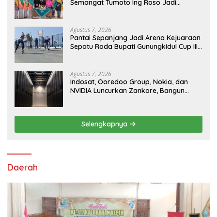
Semangat Tumoto Ing Roso Jadi
Landasan Membangun dengan
Keikhlasan
Agustus 7, 2026
Pantai Sepanjang Jadi Arena Kejuaraan
Sepatu Roda Bupati Gunungkidul Cup III
2026, 458 Atlet dari Tujuh Provinsi
Ramaikan Sport Tourism
Agustus 7, 2026
Indosat, Ooredoo Group, Nokia, dan
NVIDIA Luncurkan Zankore, Bangun
Platform Infrastruktur AI Terbesar di
Asia Tenggara
Selengkapnya
Daerah