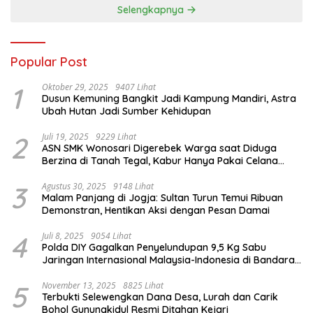
Tourism
Selengkapnya
Popular Post
1
Oktober 29, 2025
9407 Lihat
Dusun Kemuning Bangkit Jadi Kampung Mandiri, Astra
Ubah Hutan Jadi Sumber Kehidupan
2
Juli 19, 2025
9229 Lihat
ASN SMK Wonosari Digerebek Warga saat Diduga
Berzina di Tanah Tegal, Kabur Hanya Pakai Celana
Dalam
3
Agustus 30, 2025
9148 Lihat
Malam Panjang di Jogja: Sultan Turun Temui Ribuan
Demonstran, Hentikan Aksi dengan Pesan Damai
4
Juli 8, 2025
9054 Lihat
Polda DIY Gagalkan Penyelundupan 9,5 Kg Sabu
Jaringan Internasional Malaysia-Indonesia di Bandara
YIA
5
November 13, 2025
8825 Lihat
Terbukti Selewengkan Dana Desa, Lurah dan Carik
Bohol Gunungkidul Resmi Ditahan Kejari