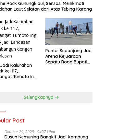
he Rock Gunungkidul, Sensasi Menikmati
dahan Laut Selatan dari Atas Tebing Karang
Pantai Sepanjang Jadi
Arena Kejuaraan
Sepatu Roda Bupati
 Jadi Kalurahan
Gunungkidul Cup III
k ke-117,
2026, 458 Atlet dari
angat Tumoto Ing
Tujuh Provinsi
 Jadi Landasan
Ramaikan Sport
bangun dengan
Tourism
hlasan
Selengkapnya
ular Post
Oktober 29, 2025
9407 Lihat
Dusun Kemuning Bangkit Jadi Kampung