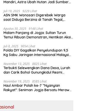
Mandiri, Astra Ubah Hutan Jadi Sumber
Kehidupan
Juli 19, 2025
9229 Lihat
ASN SMK Wonosari Digerebek Warga
saat Diduga Berzina di Tanah Tegal,
Kabur Hanya Pakai Celana Dalam
Agustus 30, 2025
9148 Lihat
Malam Panjang di Jogja: Sultan Turun
Temui Ribuan Demonstran, Hentikan Aksi
dengan Pesan Damai
Juli 8, 2025
9054 Lihat
Polda DIY Gagalkan Penyelundupan 9,5
Kg Sabu Jaringan Internasional Malaysia-
Indonesia di Bandara YIA
November 13, 2025
8825 Lihat
Terbukti Selewengkan Dana Desa, Lurah
dan Carik Bohol Gunungkidul Resmi
Ditahan Kejari
November 19, 2025
8585 Lihat
Haul Ambar Polah ke-7 “Nyanyian
Rakyat”: Seniman Jogja Bersatu Merawat
Warisan Kreativitas dan Suara
Perjuangan
asional