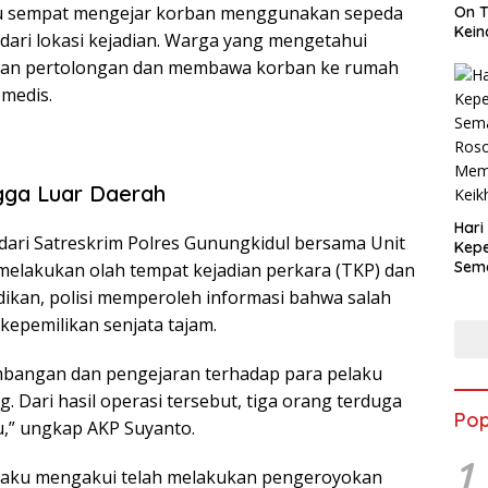
ku sempat mengejar korban menggunakan sepeda
On T
Kein
 dari lokasi kejadian. Warga yang mengetahui
ikan pertolongan dan membawa korban ke rumah
medis.
gga Luar Daerah
Hari
dari Satreskrim Polres Gunungkidul bersama Unit
Kepe
Sem
elakukan olah tempat kejadian perkara (TKP) dan
Roso
lidikan, polisi memperoleh informasi bahwa salah
Mem
kepemilikan senjata tajam.
Keik
bangan dan pengejaran terhadap para pelaku
. Dari hasil operasi tersebut, tiga orang terduga
Pop
u,” ungkap AKP Suyanto.
1
pelaku mengakui telah melakukan pengeroyokan