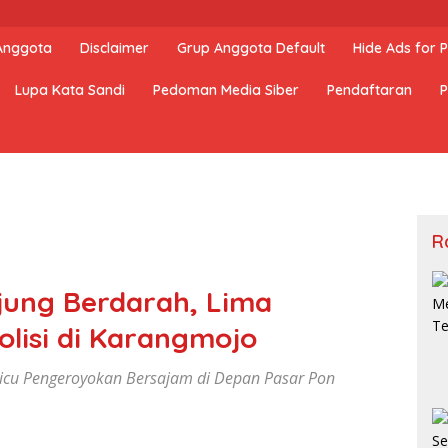
 Anggota
Disclaimer
Grup Anggota Default
Hide Ads for
Lupa Kata Sandi
Pedoman Media Siber
Pendaftaran
P
R
ujung Berdarah, Lima
lisi di Karangmojo
icu Pengeroyokan Bersajam di Depan Pasar Pon