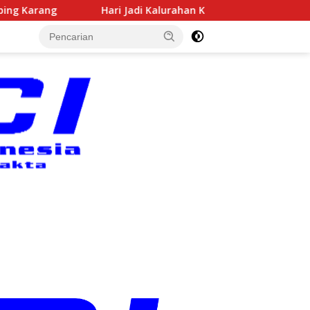
ri Jadi Kalurahan Kepek ke-117, Semangat Tumoto Ing Roso 