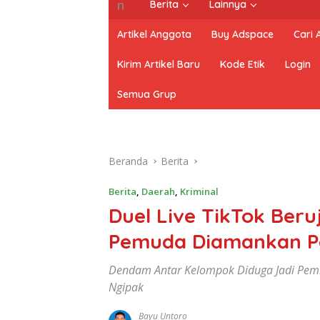
Berita
Lainnya
Artikel Anggota
Buy Adspace
Cari
Kirim Artikel Baru
Kode Etik
Login
Semua Grup
Beranda
Berita
Berita
,
Daerah
,
Kriminal
Duel Live TikTok Ber
Pemuda Diamankan Po
Dendam Antar Kelompok Diduga Jadi Pem
Ngipak
Bayu Untoro