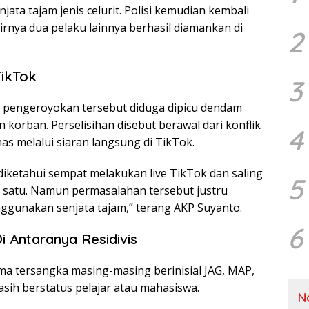
ta tajam jenis celurit. Polisi kemudian kembali
ya dua pelaku lainnya berhasil diamankan di
2
TikTok
3
i pengeroyokan tersebut diduga dipicu dendam
 korban. Perselisihan disebut berawal dari konflik
4
 melalui siaran langsung di TikTok.
diketahui sempat melakukan live TikTok dan saling
5
 satu. Namun permasalahan tersebut justru
gunakan senjata tajam,” terang AKP Suyanto.
6
 Antaranya Residivis
ma tersangka masing-masing berinisial JAG, MAP,
asih berstatus pelajar atau mahasiswa.
N