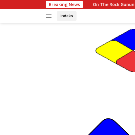
Langsung
On The Rock Gunungkidul, Sensasi Menikma
Breaking News
ke
konten
Indeks