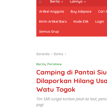
Berita
Lainnya
Artikel Anggota
Buy Adspace
Cari
Kirim Artikel Baru
Kode Etik
Login
Semua Grup
Beranda
Berita
Berita
,
Peristiwa
Camping di Pantai Siu
Dilaporkan Hilang Usa
Watu Togok
Tim SAR curigai korban jatuh ke laut, pen
pagi