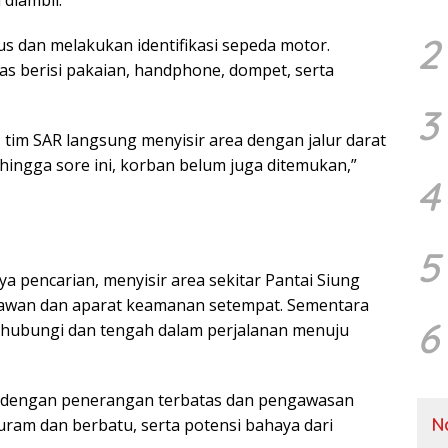
diambil.
2
s dan melakukan identifikasi sepeda motor.
as berisi pakaian, handphone, dompet, serta
3
, tim SAR langsung menyisir area dengan jalur darat
ngga sore ini, korban belum juga ditemukan,”
4
5
ya pencarian, menyisir area sekitar Pantai Siung
awan dan aparat keamanan setempat. Sementara
6
 dihubungi dan tengah dalam perjalanan menuju
ri dengan penerangan terbatas dan pengawasan
N
uram dan berbatu, serta potensi bahaya dari