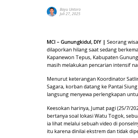
Bayu Untoro
Juli 27, 2025
MCI – Gunungkidul, DIY |
Seorang wisat
dilaporkan hilang saat sedang berkema
Kapanewon Tepus, Kabupaten Gunungki
masih melakukan pencarian intensif 
Menurut keterangan Koordinator Satl
Sagara, korban datang ke Pantai Siung
langsung menyewa perlengkapan untu
Keesokan harinya, Jumat pagi (25/7/2
bertanya soal lokasi Watu Togok, sebu
ia lihat melalui sebuah video di ponse
itu karena dinilai ekstrem dan tidak d