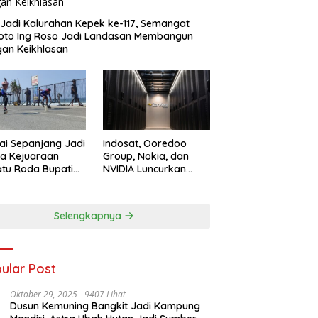
 Jadi Kalurahan Kepek ke-117, Semangat
oto Ing Roso Jadi Landasan Membangun
an Keikhlasan
ai Sepanjang Jadi
Indosat, Ooredoo
a Kejuaraan
Group, Nokia, dan
tu Roda Bupati
NVIDIA Luncurkan
ngkidul Cup III
Zankore, Bangun
, 458 Atlet dari
Platform Infrastruktur
h Provinsi
AI Terbesar di Asia
Selengkapnya
aikan Sport
Tenggara
ism
ular Post
Oktober 29, 2025
9407 Lihat
Dusun Kemuning Bangkit Jadi Kampung