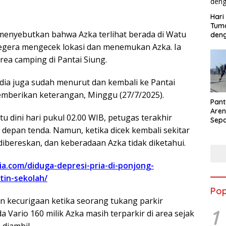
Hari
Tum
menyebutkan bahwa Azka terlihat berada di Watu
deng
egera mengecek lokasi dan menemukan Azka. Ia
rea camping di Pantai Siung.
dia juga sudah menurut dan kembali ke Pantai
mberikan keterangan, Minggu (27/7/2025).
Pant
Aren
tu dini hari pukul 02.00 WIB, petugas terakhir
Sepa
 depan tenda. Namun, ketika dicek kembali sekitar
Gunu
2026
dibereskan, dan keberadaan Azka tidak diketahui.
Tuju
Ram
ia.com/diduga-depresi-pria-di-ponjong-
Tour
tin-sekolah/
Pop
n kecurigaan ketika seorang tukang parkir
1
ario 160 milik Azka masih terparkir di area sejak