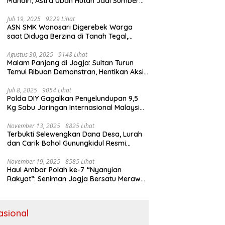
Mandiri, Astra Ubah Hutan Jadi Sumber
Kehidupan
Juli 19, 2025
9229 Lihat
ASN SMK Wonosari Digerebek Warga
saat Diduga Berzina di Tanah Tegal,
Kabur Hanya Pakai Celana Dalam
Agustus 30, 2025
9148 Lihat
Malam Panjang di Jogja: Sultan Turun
Temui Ribuan Demonstran, Hentikan Aksi
dengan Pesan Damai
Juli 8, 2025
9054 Lihat
Polda DIY Gagalkan Penyelundupan 9,5
Kg Sabu Jaringan Internasional Malaysia-
Indonesia di Bandara YIA
November 13, 2025
8825 Lihat
Terbukti Selewengkan Dana Desa, Lurah
dan Carik Bohol Gunungkidul Resmi
Ditahan Kejari
November 19, 2025
8585 Lihat
Haul Ambar Polah ke-7 “Nyanyian
Rakyat”: Seniman Jogja Bersatu Merawat
Warisan Kreativitas dan Suara
Perjuangan
asional