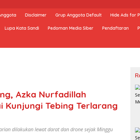
 Anggota
Disclaimer
Grup Anggota Default
Hide Ads for
Lupa Kata Sandi
Pedoman Media Siber
Pendaftaran
P
R
ng, Azka Nurfadillah
i Kunjungi Tebing Terlarang
carian dilakukan lewat darat dan drone sejak Minggu