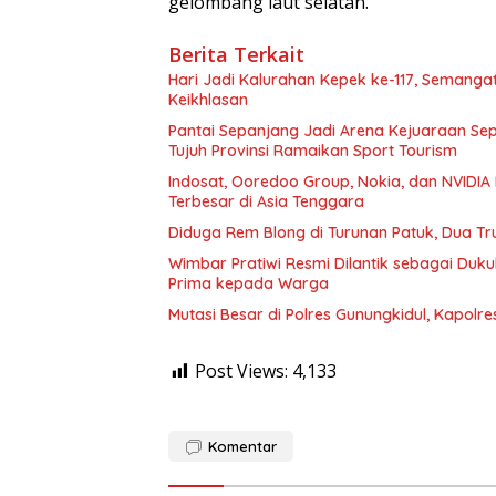
gelombang laut selatan.
Berita Terkait
Hari Jadi Kalurahan Kepek ke-117, Seman
Keikhlasan
Pantai Sepanjang Jadi Arena Kejuaraan Sepa
Tujuh Provinsi Ramaikan Sport Tourism
Indosat, Ooredoo Group, Nokia, dan NVIDIA 
Terbesar di Asia Tenggara
Diduga Rem Blong di Turunan Patuk, Dua Tr
Wimbar Pratiwi Resmi Dilantik sebagai Du
Prima kepada Warga
Mutasi Besar di Polres Gunungkidul, Kapolr
Post Views:
4,133
Komentar