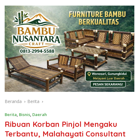
Beranda
Berita
Berita
,
Bisnis
,
Daerah
Ribuan Korban Pinjol Mengaku
Terbantu, Malahayati Consultant