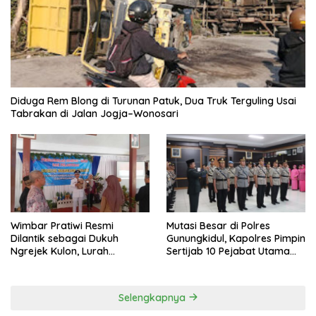
Diduga Rem Blong di Turunan Patuk, Dua Truk Terguling Usai
Tabrakan di Jalan Jogja–Wonosari
Wimbar Pratiwi Resmi
Mutasi Besar di Polres
Dilantik sebagai Dukuh
Gunungkidul, Kapolres Pimpin
Ngrejek Kulon, Lurah
Sertijab 10 Pejabat Utama
Gombang Tekankan
dan Kapolsek
Pelayanan Prima kepada
Warga
Selengkapnya