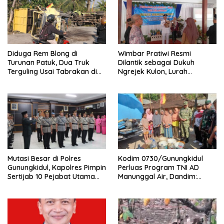
Diduga Rem Blong di
Wimbar Pratiwi Resmi
Turunan Patuk, Dua Truk
Dilantik sebagai Dukuh
Terguling Usai Tabrakan di
Ngrejek Kulon, Lurah
Jalan Jogja–Wonosari
Gombang Tekankan
Pelayanan Prima kepada
Warga
Mutasi Besar di Polres
Kodim 0730/Gunungkidul
Gunungkidul, Kapolres Pimpin
Perluas Program TNI AD
Sertijab 10 Pejabat Utama
Manunggal Air, Dandim:
dan Kapolsek
Ribuan Warga Kini Nikmati
Akses Air Bersih