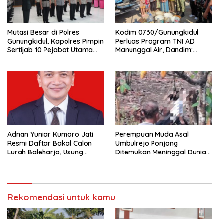
Mutasi Besar di Polres
Kodim 0730/Gunungkidul
Gunungkidul, Kapolres Pimpin
Perluas Program TNI AD
Sertijab 10 Pejabat Utama
Manunggal Air, Dandim:
dan Kapolsek
Ribuan Warga Kini Nikmati
Akses Air Bersih
Adnan Yuniar Kumoro Jati
Perempuan Muda Asal
Resmi Daftar Bakal Calon
Umbulrejo Ponjong
Lurah Baleharjo, Usung
Ditemukan Meninggal Dunia
Semangat Kolaborasi dan
di Area Ladang
Transparansi
Rekomendasi untuk kamu