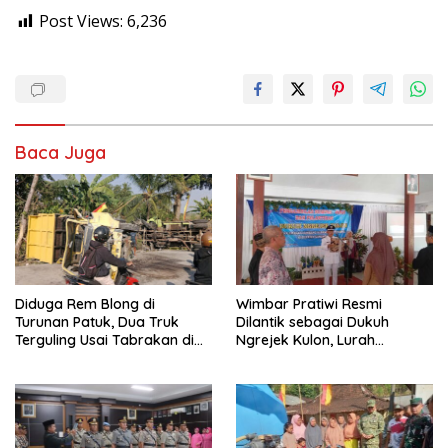
Post Views:
6,236
Baca Juga
Diduga Rem Blong di
Wimbar Pratiwi Resmi
Turunan Patuk, Dua Truk
Dilantik sebagai Dukuh
Terguling Usai Tabrakan di
Ngrejek Kulon, Lurah
Jalan Jogja–Wonosari
Gombang Tekankan
Pelayanan Prima kepada
Warga