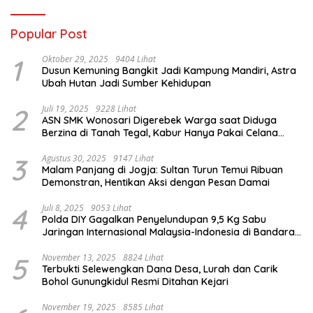
Popular Post
1
Oktober 29, 2025
9404 Lihat
Dusun Kemuning Bangkit Jadi Kampung Mandiri, Astra
Ubah Hutan Jadi Sumber Kehidupan
2
Juli 19, 2025
9228 Lihat
ASN SMK Wonosari Digerebek Warga saat Diduga
Berzina di Tanah Tegal, Kabur Hanya Pakai Celana
Dalam
3
Agustus 30, 2025
9147 Lihat
Malam Panjang di Jogja: Sultan Turun Temui Ribuan
Demonstran, Hentikan Aksi dengan Pesan Damai
4
Juli 8, 2025
9053 Lihat
Polda DIY Gagalkan Penyelundupan 9,5 Kg Sabu
Jaringan Internasional Malaysia-Indonesia di Bandara
YIA
5
November 13, 2025
8824 Lihat
Terbukti Selewengkan Dana Desa, Lurah dan Carik
Bohol Gunungkidul Resmi Ditahan Kejari
November 19, 2025
8585 Lihat