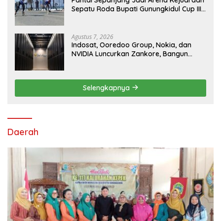
Sepatu Roda Bupati Gunungkidul Cup III
2026, 458 Atlet dari Tujuh Provinsi
Ramaikan Sport Tourism
Agustus 7, 2026
Indosat, Ooredoo Group, Nokia, dan
NVIDIA Luncurkan Zankore, Bangun
Platform Infrastruktur AI Terbesar di
Asia Tenggara
Selengkapnya
Daerah