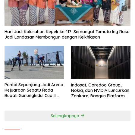
Hari Jadi Kalurahan Kepek ke-117, Semangat Tumoto Ing Roso
Jadi Landasan Membangun dengan Keikhlasan
Pantai Sepanjang Jadi Arena
Indosat, Ooredoo Group,
Kejuaraan Sepatu Roda
Nokia, dan NVIDIA Luncurkan
Bupati Gunungkidul Cup III
Zankore, Bangun Platform
2026, 458 Atlet dari Tujuh
Infrastruktur AI Terbesar di
Provinsi Ramaikan Sport
Asia Tenggara
Tourism
Selengkapnya