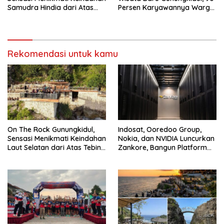
Samudra Hindia dari Atas
Persen Karyawannya Warga
Tebing Eksotis Gunungkidul
Lokal
Rekomendasi untuk kamu
On The Rock Gunungkidul,
Indosat, Ooredoo Group,
Sensasi Menikmati Keindahan
Nokia, dan NVIDIA Luncurkan
Laut Selatan dari Atas Tebing
Zankore, Bangun Platform
Karang
Infrastruktur AI Terbesar di
Asia Tenggara