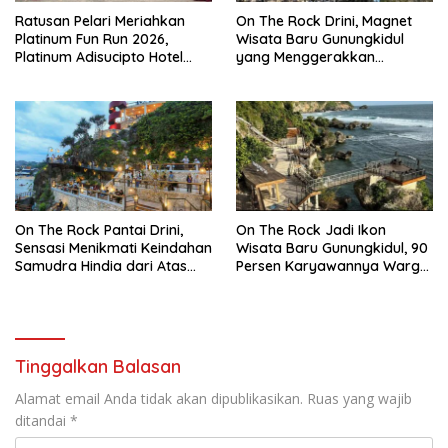
Ratusan Pelari Meriahkan
On The Rock Drini, Magnet
Platinum Fun Run 2026,
Wisata Baru Gunungkidul
Platinum Adisucipto Hotel
yang Menggerakkan
Perkuat Sport Tourism
Ekonomi Kawasan Pantai
Sambut Satu Dekade
Selatan
On The Rock Pantai Drini,
On The Rock Jadi Ikon
Sensasi Menikmati Keindahan
Wisata Baru Gunungkidul, 90
Samudra Hindia dari Atas
Persen Karyawannya Warga
Tebing Eksotis Gunungkidul
Lokal
Tinggalkan Balasan
Alamat email Anda tidak akan dipublikasikan.
Ruas yang wajib
ditandai
*