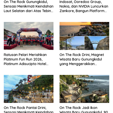
On The Rock Gunungkidul,
Indosat, Ooredoo Group,
Sensasi Menikmati Keindahan
Nokia, dan NVIDIA Luncurkan
Laut Selatan dari Atas Tebing
Zankore, Bangun Platform
Karang
Infrastruktur AI Terbesar di
Asia Tenggara
Ratusan Pelari Meriahkan
On The Rock Drini, Magnet
Platinum Fun Run 2026,
Wisata Baru Gunungkidul
Platinum Adisucipto Hotel
yang Menggerakkan
Perkuat Sport Tourism
Ekonomi Kawasan Pantai
Sambut Satu Dekade
Selatan
On The Rock Pantai Drini,
On The Rock Jadi Ikon
Sensasi Menikmati Keindahan
Wisata Baru Gunungkidul, 90