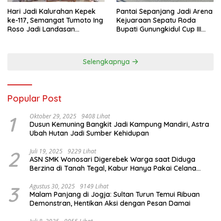
Hari Jadi Kalurahan Kepek
Pantai Sepanjang Jadi Arena
ke-117, Semangat Tumoto Ing
Kejuaraan Sepatu Roda
Roso Jadi Landasan
Bupati Gunungkidul Cup III
Membangun dengan
2026, 458 Atlet dari Tujuh
Keikhlasan
Provinsi Ramaikan Sport
Tourism
Selengkapnya
Popular Post
1
Oktober 29, 2025
9408 Lihat
Dusun Kemuning Bangkit Jadi Kampung Mandiri, Astra
Ubah Hutan Jadi Sumber Kehidupan
2
Juli 19, 2025
9229 Lihat
ASN SMK Wonosari Digerebek Warga saat Diduga
Berzina di Tanah Tegal, Kabur Hanya Pakai Celana
Dalam
3
Agustus 30, 2025
9149 Lihat
Malam Panjang di Jogja: Sultan Turun Temui Ribuan
Demonstran, Hentikan Aksi dengan Pesan Damai