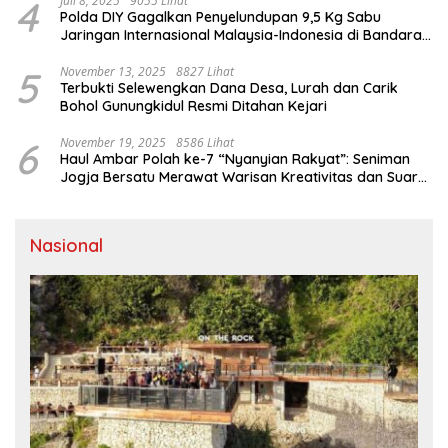
4
Juli 8, 2025
9055 Lihat
Polda DIY Gagalkan Penyelundupan 9,5 Kg Sabu
Jaringan Internasional Malaysia-Indonesia di Bandara
YIA
5
November 13, 2025
8827 Lihat
Terbukti Selewengkan Dana Desa, Lurah dan Carik
Bohol Gunungkidul Resmi Ditahan Kejari
6
November 19, 2025
8586 Lihat
Haul Ambar Polah ke-7 “Nyanyian Rakyat”: Seniman
Jogja Bersatu Merawat Warisan Kreativitas dan Suara
Perjuangan
Nasional