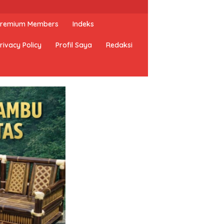
 Premium Members
Indeks
rivacy Policy
Profil Saya
Redaksi