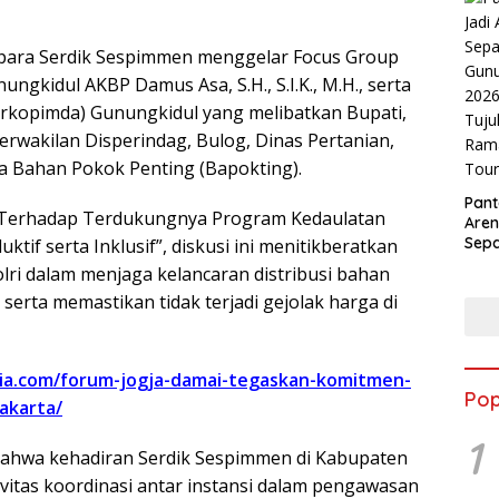
 para Serdik Sespimmen menggelar Focus Group
ngkidul AKBP Damus Asa, S.H., S.I.K., M.H., serta
rkopimda) Gunungkidul yang melibatkan Bupati,
erwakilan Disperindag, Bulog, Dinas Pertanian,
a Bahan Pokok Penting (Bapokting).
Pant
 Terhadap Terdukungnya Program Kedaulatan
Aren
Sepa
tif serta Inklusif”, diskusi ini menitikberatkan
Gunu
lri dalam menjaga kelancaran distribusi bahan
2026
erta memastikan tidak terjadi gejolak harga di
Tuju
Ram
Tour
sia.com/forum-jogja-damai-tegaskan-komitmen-
Pop
akarta/
1
bahwa kehadiran Serdik Sespimmen di Kabupaten
vitas koordinasi antar instansi dalam pengawasan