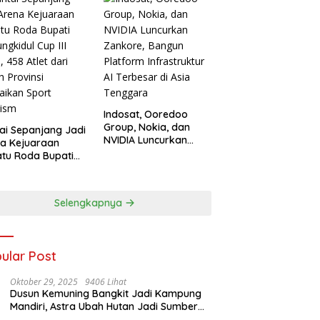
Indosat, Ooredoo
Group, Nokia, dan
ai Sepanjang Jadi
NVIDIA Luncurkan
a Kejuaraan
Zankore, Bangun
tu Roda Bupati
Platform Infrastruktur
ngkidul Cup III
AI Terbesar di Asia
, 458 Atlet dari
Tenggara
h Provinsi
Selengkapnya
aikan Sport
ism
ular Post
Oktober 29, 2025
9406 Lihat
Dusun Kemuning Bangkit Jadi Kampung
Mandiri, Astra Ubah Hutan Jadi Sumber
Kehidupan