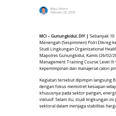
Bayu Untoro
Februari 26, 2026
MCI – Gunungkidul, DIY |
Sebanyak 10 P
Menengah (Sespimmen) Polri Dikreg k
Studi Lingkungan Organizational Health
Mapolres Gunungkidul, Kamis (26/02/20
Management Training Course Level II
kepemimpinan dan manajerial calon pi
Kegiatan tersebut dipimpin langsung Brig
dengan fokus memotret kesiapan wilay
khususnya pada sektor pangan, energi
inklusif. Selain itu, studi lingkungan i
sektoral dalam menjaga stabilitas har