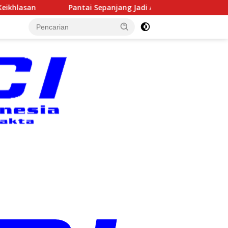
anjang Jadi Arena Kejuaraan Sepatu Roda Bupati Gunungkidul Cup