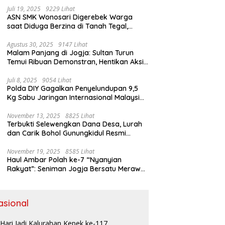
Juli 19, 2025
9229 Lihat
ASN SMK Wonosari Digerebek Warga
saat Diduga Berzina di Tanah Tegal,
Kabur Hanya Pakai Celana Dalam
Agustus 30, 2025
9147 Lihat
Malam Panjang di Jogja: Sultan Turun
Temui Ribuan Demonstran, Hentikan Aksi
dengan Pesan Damai
Juli 8, 2025
9054 Lihat
Polda DIY Gagalkan Penyelundupan 9,5
Kg Sabu Jaringan Internasional Malaysia-
Indonesia di Bandara YIA
November 13, 2025
8825 Lihat
Terbukti Selewengkan Dana Desa, Lurah
dan Carik Bohol Gunungkidul Resmi
Ditahan Kejari
November 19, 2025
8585 Lihat
Haul Ambar Polah ke-7 “Nyanyian
Rakyat”: Seniman Jogja Bersatu Merawat
Warisan Kreativitas dan Suara
Perjuangan
asional