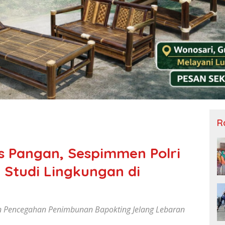
R
as Pangan, Sespimmen Polri
 Studi Lingkungan di
n Pencegahan Penimbunan Bapokting Jelang Lebaran