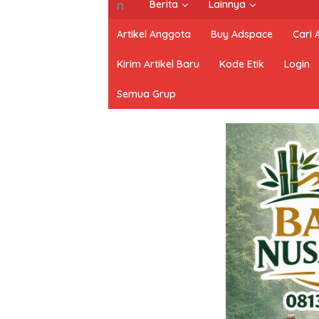
Berita
Lainnya
Artikel Anggota
Buy Adspace
Cari
Kirim Artikel Baru
Kode Etik
Login
Semua Grup