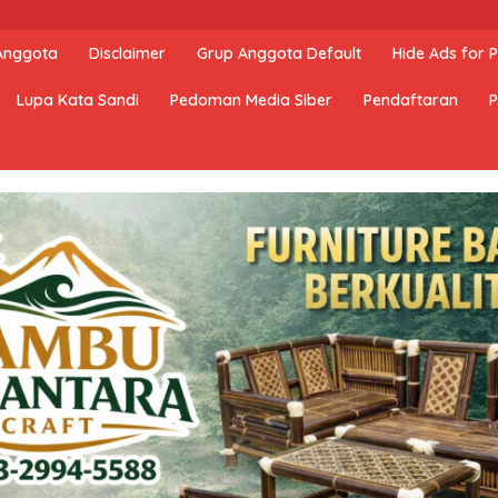
 Anggota
Disclaimer
Grup Anggota Default
Hide Ads for
Lupa Kata Sandi
Pedoman Media Siber
Pendaftaran
P