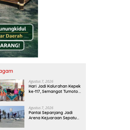
agam
Agustus 7, 2026
Hari Jadi Kalurahan Kepek
ke-117, Semangat Tumoto
Ing Roso Jadi Landasan
Membangun dengan
Keikhlasan
Agustus 7, 2026
Pantai Sepanjang Jadi
Arena Kejuaraan Sepatu
Roda Bupati Gunungkidul
Cup III 2026, 458 Atlet dari