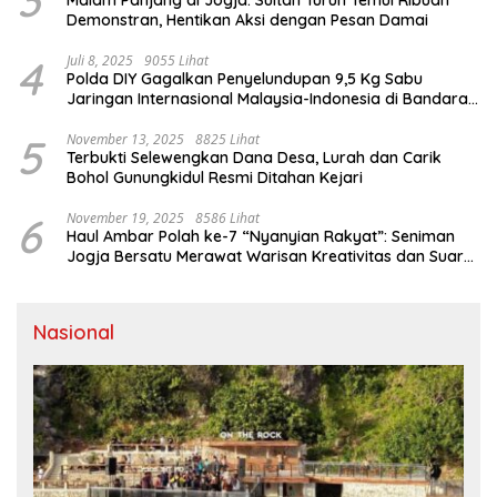
Demonstran, Hentikan Aksi dengan Pesan Damai
4
Juli 8, 2025
9055 Lihat
Polda DIY Gagalkan Penyelundupan 9,5 Kg Sabu
Jaringan Internasional Malaysia-Indonesia di Bandara
YIA
5
November 13, 2025
8825 Lihat
Terbukti Selewengkan Dana Desa, Lurah dan Carik
Bohol Gunungkidul Resmi Ditahan Kejari
6
November 19, 2025
8586 Lihat
Haul Ambar Polah ke-7 “Nyanyian Rakyat”: Seniman
Jogja Bersatu Merawat Warisan Kreativitas dan Suara
Perjuangan
Nasional