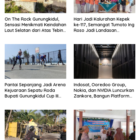
On The Rock Gunungkidul,
Hari Jadi Kalurahan Kepek
Sensasi Menikmati Keindahan
ke-117, Semangat Tumoto Ing
Laut Selatan dari Atas Tebing
Roso Jadi Landasan
Karang
Membangun dengan
Keikhlasan
Pantai Sepanjang Jadi Arena
Indosat, Ooredoo Group,
Kejuaraan Sepatu Roda
Nokia, dan NVIDIA Luncurkan
Bupati Gunungkidul Cup III
Zankore, Bangun Platform
2026, 458 Atlet dari Tujuh
Infrastruktur AI Terbesar di
Provinsi Ramaikan Sport
Asia Tenggara
Tourism