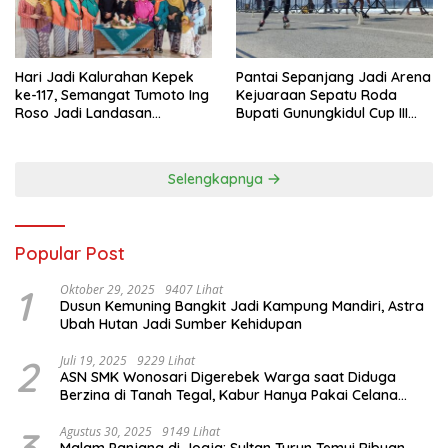
Hari Jadi Kalurahan Kepek
Pantai Sepanjang Jadi Arena
ke-117, Semangat Tumoto Ing
Kejuaraan Sepatu Roda
Roso Jadi Landasan
Bupati Gunungkidul Cup III
Membangun dengan
2026, 458 Atlet dari Tujuh
Keikhlasan
Provinsi Ramaikan Sport
Tourism
Selengkapnya
Popular Post
1
Oktober 29, 2025
9407 Lihat
Dusun Kemuning Bangkit Jadi Kampung Mandiri, Astra
Ubah Hutan Jadi Sumber Kehidupan
2
Juli 19, 2025
9229 Lihat
ASN SMK Wonosari Digerebek Warga saat Diduga
Berzina di Tanah Tegal, Kabur Hanya Pakai Celana
Dalam
3
Agustus 30, 2025
9149 Lihat
Malam Panjang di Jogja: Sultan Turun Temui Ribuan