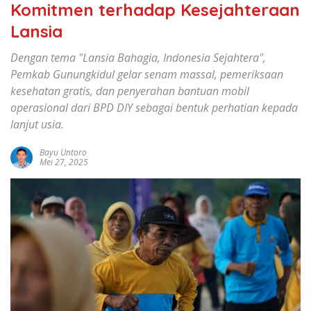
Komitmen terhadap Kesejahteraan
Lansia
Dengan tema "Lansia Bahagia, Indonesia Sejahtera",
Pemkab Gunungkidul gelar senam massal, pemeriksaan
kesehatan gratis, dan penyerahan bantuan mobil
operasional dari BPD DIY sebagai bentuk perhatian kepada
lanjut usia.
Bayu Untoro
Mei 27, 2025