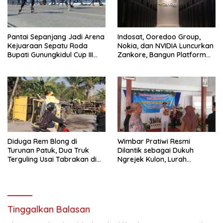
Pantai Sepanjang Jadi Arena
Indosat, Ooredoo Group,
Kejuaraan Sepatu Roda
Nokia, dan NVIDIA Luncurkan
Bupati Gunungkidul Cup III
Zankore, Bangun Platform
2026, 458 Atlet dari Tujuh
Infrastruktur AI Terbesar di
Provinsi Ramaikan Sport
Asia Tenggara
Tourism
Diduga Rem Blong di
Wimbar Pratiwi Resmi
Turunan Patuk, Dua Truk
Dilantik sebagai Dukuh
Terguling Usai Tabrakan di
Ngrejek Kulon, Lurah
Jalan Jogja–Wonosari
Gombang Tekankan
Pelayanan Prima kepada
Warga
Tinggalkan Balasan