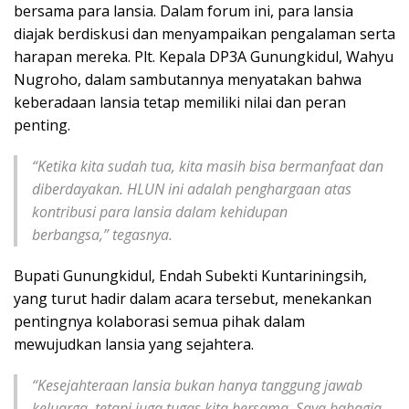
bersama para lansia. Dalam forum ini, para lansia
diajak berdiskusi dan menyampaikan pengalaman serta
harapan mereka. Plt. Kepala DP3A Gunungkidul, Wahyu
Nugroho, dalam sambutannya menyatakan bahwa
keberadaan lansia tetap memiliki nilai dan peran
penting.
“Ketika kita sudah tua, kita masih bisa bermanfaat dan
diberdayakan. HLUN ini adalah penghargaan atas
kontribusi para lansia dalam kehidupan
berbangsa,”
tegasnya.
Bupati Gunungkidul, Endah Subekti Kuntariningsih,
yang turut hadir dalam acara tersebut, menekankan
pentingnya kolaborasi semua pihak dalam
mewujudkan lansia yang sejahtera.
“Kesejahteraan lansia bukan hanya tanggung jawab
keluarga, tetapi juga tugas kita bersama. Saya bahagia