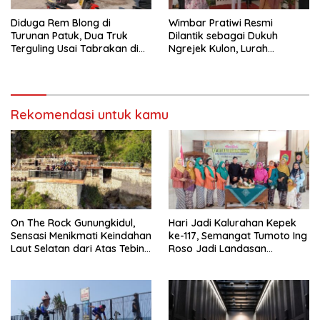
Diduga Rem Blong di
Wimbar Pratiwi Resmi
Turunan Patuk, Dua Truk
Dilantik sebagai Dukuh
Terguling Usai Tabrakan di
Ngrejek Kulon, Lurah
Jalan Jogja–Wonosari
Gombang Tekankan
Pelayanan Prima kepada
Warga
Rekomendasi untuk kamu
On The Rock Gunungkidul,
Hari Jadi Kalurahan Kepek
Sensasi Menikmati Keindahan
ke-117, Semangat Tumoto Ing
Laut Selatan dari Atas Tebing
Roso Jadi Landasan
Karang
Membangun dengan
Keikhlasan