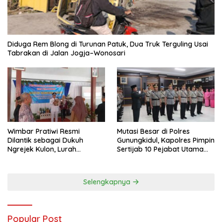
Diduga Rem Blong di Turunan Patuk, Dua Truk Terguling Usai
Tabrakan di Jalan Jogja–Wonosari
Wimbar Pratiwi Resmi
Mutasi Besar di Polres
Dilantik sebagai Dukuh
Gunungkidul, Kapolres Pimpin
Ngrejek Kulon, Lurah
Sertijab 10 Pejabat Utama
Gombang Tekankan
dan Kapolsek
Pelayanan Prima kepada
Warga
Selengkapnya
Popular Post