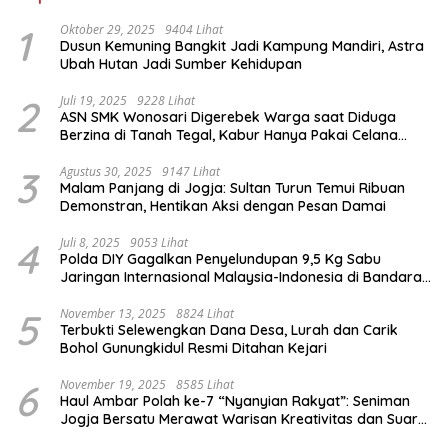
1
Oktober 29, 2025
9404 Lihat
Dusun Kemuning Bangkit Jadi Kampung Mandiri, Astra
Ubah Hutan Jadi Sumber Kehidupan
2
Juli 19, 2025
9228 Lihat
ASN SMK Wonosari Digerebek Warga saat Diduga
Berzina di Tanah Tegal, Kabur Hanya Pakai Celana
Dalam
3
Agustus 30, 2025
9147 Lihat
Malam Panjang di Jogja: Sultan Turun Temui Ribuan
Demonstran, Hentikan Aksi dengan Pesan Damai
4
Juli 8, 2025
9053 Lihat
Polda DIY Gagalkan Penyelundupan 9,5 Kg Sabu
Jaringan Internasional Malaysia-Indonesia di Bandara
YIA
5
November 13, 2025
8824 Lihat
Terbukti Selewengkan Dana Desa, Lurah dan Carik
Bohol Gunungkidul Resmi Ditahan Kejari
6
November 19, 2025
8585 Lihat
Haul Ambar Polah ke-7 “Nyanyian Rakyat”: Seniman
Jogja Bersatu Merawat Warisan Kreativitas dan Suara
Perjuangan