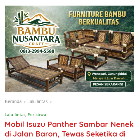
Beranda
Lalu-lintas
Lalu-lintas
,
Peristiwa
Mobil Isuzu Panther Sambar Nenek
di Jalan Baron, Tewas Seketika di