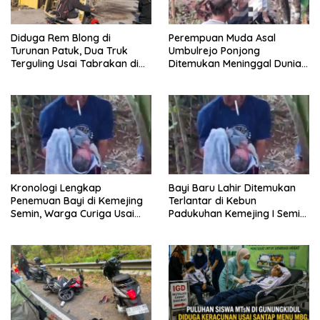
Diduga Rem Blong di
Perempuan Muda Asal
Turunan Patuk, Dua Truk
Umbulrejo Ponjong
Terguling Usai Tabrakan di
Ditemukan Meninggal Dunia
Jalan Jogja–Wonosari
di Area Ladang
Kronologi Lengkap
Bayi Baru Lahir Ditemukan
Penemuan Bayi di Kemejing
Terlantar di Kebun
Semin, Warga Curiga Usai
Padukuhan Kemejing I Semin,
Mendengar Tangisan dari
Warga Digegerkan Tangisan
Belakang Rumah
dari Bawah Pohon Kelapa