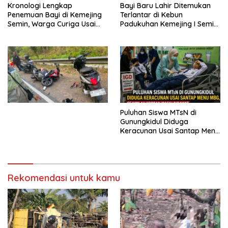
Kronologi Lengkap
Bayi Baru Lahir Ditemukan
Penemuan Bayi di Kemejing
Terlantar di Kebun
Semin, Warga Curiga Usai
Padukuhan Kemejing I Semin,
Mendengar Tangisan dari
Warga Digegerkan Tangisan
Belakang Rumah
dari Bawah Pohon Kelapa
Puluhan Siswa MTsN di
Gunungkidul Diduga
Keracunan Usai Santap Menu
MBG, Sejumlah Korban Masih
Dirawat
Rekomendasi untuk kamu