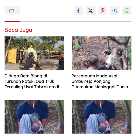
Baca Juga
Diduga Rem Blong di
Perempuan Muda Asal
Turunan Patuk, Dua Truk
Umbulrejo Ponjong
Terguling Usai Tabrakan di
Ditemukan Meninggal Dunia
Jalan Jogja–Wonosari
di Area Ladang