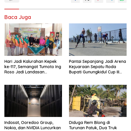
Baca Juga
Hari Jadi Kalurahan Kepek
Pantai Sepanjang Jadi Arena
ke-117, Semangat Tumoto Ing
Kejuaraan Sepatu Roda
Roso Jadi Landasan
Bupati Gunungkidul Cup III
Membangun dengan
2026, 458 Atlet dari Tujuh
Keikhlasan
Provinsi Ramaikan Sport
Tourism
Indosat, Ooredoo Group,
Diduga Rem Blong di
Nokia, dan NVIDIA Luncurkan
Turunan Patuk, Dua Truk