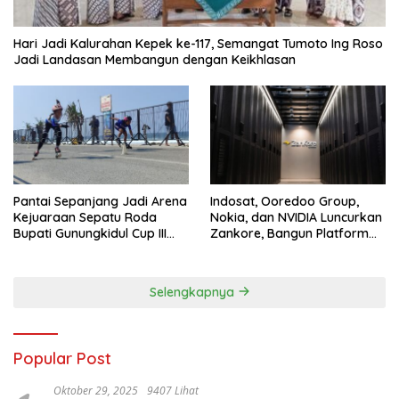
Hari Jadi Kalurahan Kepek ke-117, Semangat Tumoto Ing Roso
Jadi Landasan Membangun dengan Keikhlasan
Pantai Sepanjang Jadi Arena
Indosat, Ooredoo Group,
Kejuaraan Sepatu Roda
Nokia, dan NVIDIA Luncurkan
Bupati Gunungkidul Cup III
Zankore, Bangun Platform
2026, 458 Atlet dari Tujuh
Infrastruktur AI Terbesar di
Provinsi Ramaikan Sport
Asia Tenggara
Tourism
Selengkapnya
Popular Post
Oktober 29, 2025
9407 Lihat