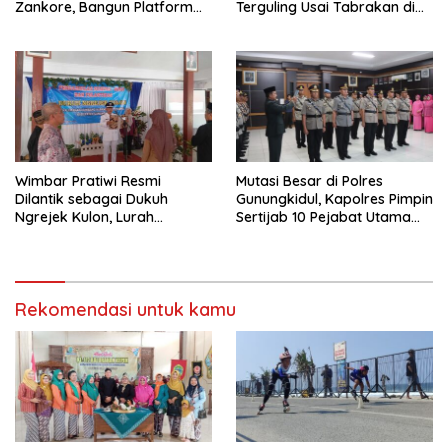
Zankore, Bangun Platform
Terguling Usai Tabrakan di
Infrastruktur AI Terbesar di
Jalan Jogja–Wonosari
Asia Tenggara
Wimbar Pratiwi Resmi
Mutasi Besar di Polres
Dilantik sebagai Dukuh
Gunungkidul, Kapolres Pimpin
Ngrejek Kulon, Lurah
Sertijab 10 Pejabat Utama
Gombang Tekankan
dan Kapolsek
Pelayanan Prima kepada
Warga
Rekomendasi untuk kamu