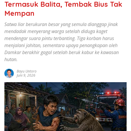
Termasuk Balita, Tembak Bius Tak
Mempan
Satwa liar berukuran besar yang semula dianggap jinak
mendadak menyerang warga setelah diduga kaget
mendengar suara pintu terbanting. Tiga korban harus
menjalani jahitan, sementara upaya penangkapan oleh
Damkar berakhir gagal setelah beruk kabur ke kawasan
hutan.
Bayu Untoro
Juni 9, 2026