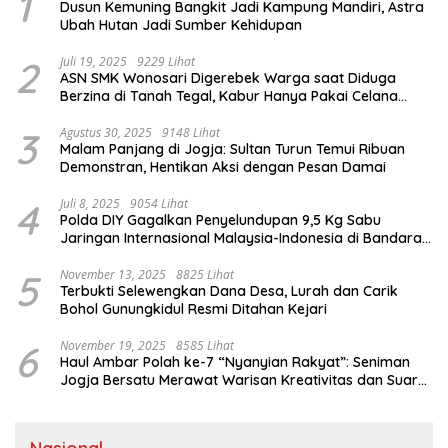
1
Dusun Kemuning Bangkit Jadi Kampung Mandiri, Astra
Ubah Hutan Jadi Sumber Kehidupan
2
Juli 19, 2025
9229 Lihat
ASN SMK Wonosari Digerebek Warga saat Diduga
Berzina di Tanah Tegal, Kabur Hanya Pakai Celana
Dalam
3
Agustus 30, 2025
9148 Lihat
Malam Panjang di Jogja: Sultan Turun Temui Ribuan
Demonstran, Hentikan Aksi dengan Pesan Damai
4
Juli 8, 2025
9054 Lihat
Polda DIY Gagalkan Penyelundupan 9,5 Kg Sabu
Jaringan Internasional Malaysia-Indonesia di Bandara
YIA
5
November 13, 2025
8825 Lihat
Terbukti Selewengkan Dana Desa, Lurah dan Carik
Bohol Gunungkidul Resmi Ditahan Kejari
6
November 19, 2025
8585 Lihat
Haul Ambar Polah ke-7 “Nyanyian Rakyat”: Seniman
Jogja Bersatu Merawat Warisan Kreativitas dan Suara
Perjuangan