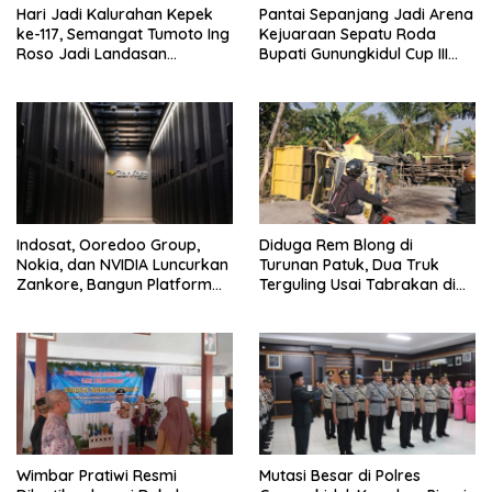
Hari Jadi Kalurahan Kepek
Pantai Sepanjang Jadi Arena
ke-117, Semangat Tumoto Ing
Kejuaraan Sepatu Roda
Roso Jadi Landasan
Bupati Gunungkidul Cup III
Membangun dengan
2026, 458 Atlet dari Tujuh
Keikhlasan
Provinsi Ramaikan Sport
Tourism
Indosat, Ooredoo Group,
Diduga Rem Blong di
Nokia, dan NVIDIA Luncurkan
Turunan Patuk, Dua Truk
Zankore, Bangun Platform
Terguling Usai Tabrakan di
Infrastruktur AI Terbesar di
Jalan Jogja–Wonosari
Asia Tenggara
Wimbar Pratiwi Resmi
Mutasi Besar di Polres