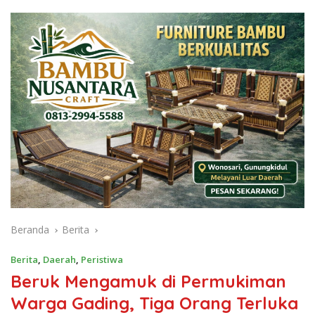
Beranda
Berita
Berita
,
Daerah
,
Peristiwa
Beruk Mengamuk di Permukiman
Warga Gading, Tiga Orang Terluka