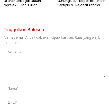
Dilantik sebagai Dukuh
Gunungkidul, Kapolres Pimpin
Ngrejek Kulon, Lurah
Sertijab 10 Pejabat Utama
Gombang Tekankan
dan Kapolsek
Pelayanan Prima kepada
Warga
Tinggalkan Balasan
Alamat email Anda tidak akan dipublikasikan.
Ruas yang wajib
ditandai
*