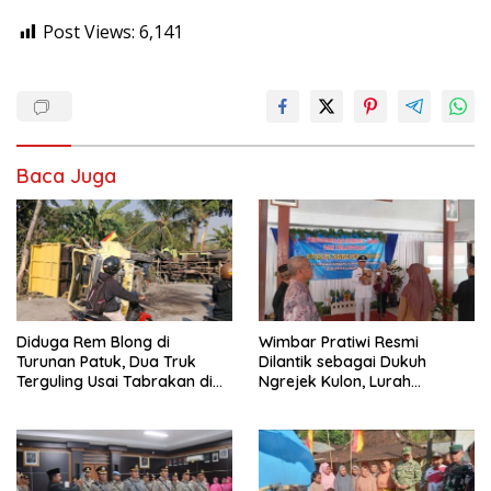
Post Views:
6,141
Baca Juga
Diduga Rem Blong di
Wimbar Pratiwi Resmi
Turunan Patuk, Dua Truk
Dilantik sebagai Dukuh
Terguling Usai Tabrakan di
Ngrejek Kulon, Lurah
Jalan Jogja–Wonosari
Gombang Tekankan
Pelayanan Prima kepada
Warga