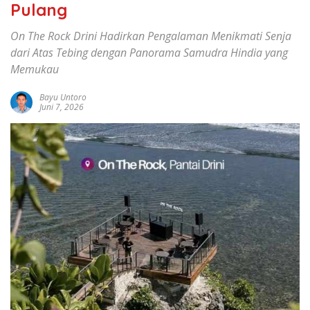
Pulang
On The Rock Drini Hadirkan Pengalaman Menikmati Senja
dari Atas Tebing dengan Panorama Samudra Hindia yang
Memukau
Bayu Untoro
Juni 7, 2026