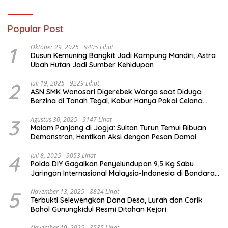
Popular Post
1
Oktober 29, 2025
9405 Lihat
Dusun Kemuning Bangkit Jadi Kampung Mandiri, Astra
Ubah Hutan Jadi Sumber Kehidupan
2
Juli 19, 2025
9229 Lihat
ASN SMK Wonosari Digerebek Warga saat Diduga
Berzina di Tanah Tegal, Kabur Hanya Pakai Celana
Dalam
3
Agustus 30, 2025
9147 Lihat
Malam Panjang di Jogja: Sultan Turun Temui Ribuan
Demonstran, Hentikan Aksi dengan Pesan Damai
4
Juli 8, 2025
9053 Lihat
Polda DIY Gagalkan Penyelundupan 9,5 Kg Sabu
Jaringan Internasional Malaysia-Indonesia di Bandara
YIA
5
November 13, 2025
8824 Lihat
Terbukti Selewengkan Dana Desa, Lurah dan Carik
Bohol Gunungkidul Resmi Ditahan Kejari
November 19, 2025
8585 Lihat