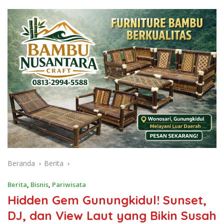
Beranda
Berita
Berita
,
Bisnis
,
Pariwisata
Hidden Gem Gunungkidul! Sunset,
DJ, dan View Laut yang Bikin Susah