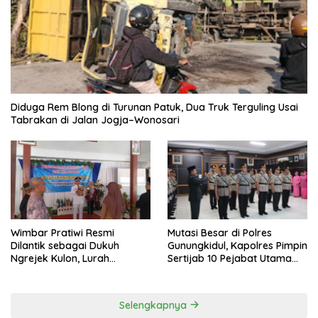
Diduga Rem Blong di Turunan Patuk, Dua Truk Terguling Usai
Tabrakan di Jalan Jogja–Wonosari
Wimbar Pratiwi Resmi
Mutasi Besar di Polres
Dilantik sebagai Dukuh
Gunungkidul, Kapolres Pimpin
Ngrejek Kulon, Lurah
Sertijab 10 Pejabat Utama
Gombang Tekankan
dan Kapolsek
Pelayanan Prima kepada
Warga
Selengkapnya