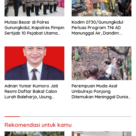
Mutasi Besar di Polres
Kodim 0730/Gunungkidul
Gunungkidul, Kapolres Pimpin
Perluas Program TNI AD
Sertijab 10 Pejabat Utama
Manunggal Air, Dandim:
dan Kapolsek
Ribuan Warga Kini Nikmati
Akses Air Bersih
Adnan Yuniar Kumoro Jati
Perempuan Muda Asal
Resmi Daftar Bakal Calon
Umbulrejo Ponjong
Lurah Baleharjo, Usung
Ditemukan Meninggal Dunia
Semangat Kolaborasi dan
di Area Ladang
Transparansi
Rekomendasi untuk kamu