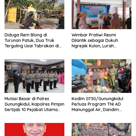
Diduga Rem Blong di
Wimbar Pratiwi Resmi
Turunan Patuk, Dua Truk
Dilantik sebagai Dukuh
Terguling Usai Tabrakan di
Ngrejek Kulon, Lurah
Jalan Jogja–Wonosari
Gombang Tekankan
Pelayanan Prima kepada
Warga
Mutasi Besar di Polres
Kodim 0730/Gunungkidul
Gunungkidul, Kapolres Pimpin
Perluas Program TNI AD
Sertijab 10 Pejabat Utama
Manunggal Air, Dandim:
dan Kapolsek
Ribuan Warga Kini Nikmati
Akses Air Bersih