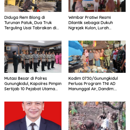
Diduga Rem Blong di
Wimbar Pratiwi Resmi
Turunan Patuk, Dua Truk
Dilantik sebagai Dukuh
Terguling Usai Tabrakan di
Ngrejek Kulon, Lurah
Jalan Jogja–Wonosari
Gombang Tekankan
Pelayanan Prima kepada
Warga
Mutasi Besar di Polres
Kodim 0730/Gunungkidul
Gunungkidul, Kapolres Pimpin
Perluas Program TNI AD
Sertijab 10 Pejabat Utama
Manunggal Air, Dandim:
dan Kapolsek
Ribuan Warga Kini Nikmati
Akses Air Bersih