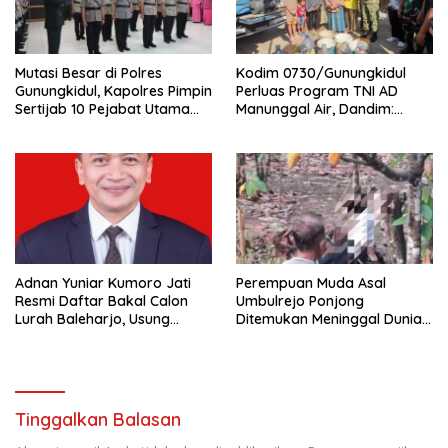
Mutasi Besar di Polres
Kodim 0730/Gunungkidul
Gunungkidul, Kapolres Pimpin
Perluas Program TNI AD
Sertijab 10 Pejabat Utama
Manunggal Air, Dandim:
dan Kapolsek
Ribuan Warga Kini Nikmati
Akses Air Bersih
Adnan Yuniar Kumoro Jati
Perempuan Muda Asal
Resmi Daftar Bakal Calon
Umbulrejo Ponjong
Lurah Baleharjo, Usung
Ditemukan Meninggal Dunia
Semangat Kolaborasi dan
di Area Ladang
Transparansi
Tinggalkan Balasan