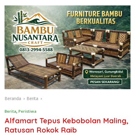
Beranda
Berita
Berita
,
Peristiwa
Alfamart Tepus Kebobolan Maling,
Ratusan Rokok Raib