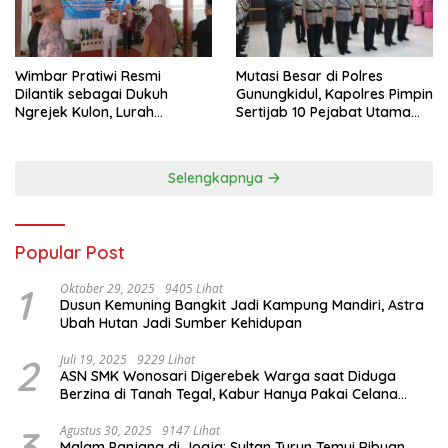
Wimbar Pratiwi Resmi
Mutasi Besar di Polres
Dilantik sebagai Dukuh
Gunungkidul, Kapolres Pimpin
Ngrejek Kulon, Lurah
Sertijab 10 Pejabat Utama
Gombang Tekankan
dan Kapolsek
Pelayanan Prima kepada
Warga
Selengkapnya
Popular Post
1
Oktober 29, 2025
9405 Lihat
Dusun Kemuning Bangkit Jadi Kampung Mandiri, Astra
Ubah Hutan Jadi Sumber Kehidupan
2
Juli 19, 2025
9229 Lihat
ASN SMK Wonosari Digerebek Warga saat Diduga
Berzina di Tanah Tegal, Kabur Hanya Pakai Celana
Dalam
3
Agustus 30, 2025
9147 Lihat
Malam Panjang di Jogja: Sultan Turun Temui Ribuan