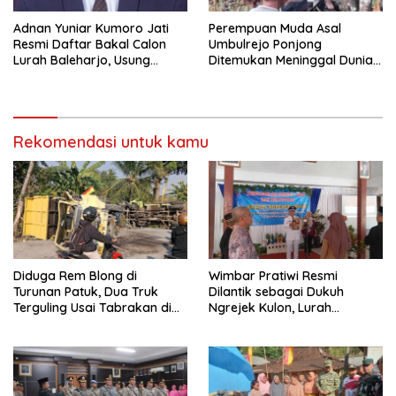
Adnan Yuniar Kumoro Jati
Perempuan Muda Asal
Resmi Daftar Bakal Calon
Umbulrejo Ponjong
Lurah Baleharjo, Usung
Ditemukan Meninggal Dunia
Semangat Kolaborasi dan
di Area Ladang
Transparansi
Rekomendasi untuk kamu
Diduga Rem Blong di
Wimbar Pratiwi Resmi
Turunan Patuk, Dua Truk
Dilantik sebagai Dukuh
Terguling Usai Tabrakan di
Ngrejek Kulon, Lurah
Jalan Jogja–Wonosari
Gombang Tekankan
Pelayanan Prima kepada
Warga