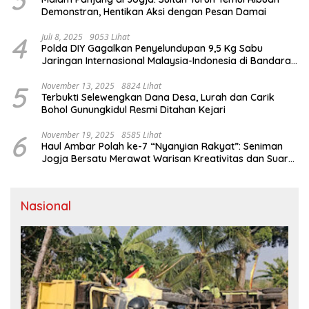
Demonstran, Hentikan Aksi dengan Pesan Damai
4
Juli 8, 2025
9053 Lihat
Polda DIY Gagalkan Penyelundupan 9,5 Kg Sabu
Jaringan Internasional Malaysia-Indonesia di Bandara
YIA
5
November 13, 2025
8824 Lihat
Terbukti Selewengkan Dana Desa, Lurah dan Carik
Bohol Gunungkidul Resmi Ditahan Kejari
6
November 19, 2025
8585 Lihat
Haul Ambar Polah ke-7 “Nyanyian Rakyat”: Seniman
Jogja Bersatu Merawat Warisan Kreativitas dan Suara
Perjuangan
Nasional