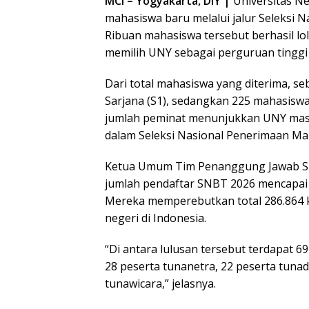
MCI – Yogyakarta, DIY |
Universitas Ne
mahasiswa baru melalui jalur Seleksi 
Ribuan mahasiswa tersebut berhasil lol
memilih UNY sebagai perguruan tinggi 
Dari total mahasiswa yang diterima, s
Sarjana (S1), sedangkan 225 mahasiswa
jumlah peminat menunjukkan UNY masih
dalam Seleksi Nasional Penerimaan Ma
Ketua Umum Tim Penanggung Jawab SN
jumlah pendaftar SNBT 2026 mencapai 8
Mereka memperebutkan total 286.864 ku
negeri di Indonesia.
“Di antara lulusan tersebut terdapat 69 
28 peserta tunanetra, 22 peserta tuna
tunawicara,” jelasnya.