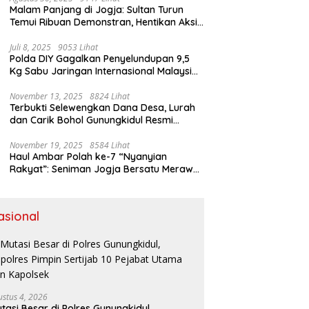
Malam Panjang di Jogja: Sultan Turun
Temui Ribuan Demonstran, Hentikan Aksi
dengan Pesan Damai
Juli 8, 2025
9053 Lihat
Polda DIY Gagalkan Penyelundupan 9,5
Kg Sabu Jaringan Internasional Malaysia-
Indonesia di Bandara YIA
November 13, 2025
8824 Lihat
Terbukti Selewengkan Dana Desa, Lurah
dan Carik Bohol Gunungkidul Resmi
Ditahan Kejari
November 19, 2025
8584 Lihat
Haul Ambar Polah ke-7 “Nyanyian
Rakyat”: Seniman Jogja Bersatu Merawat
Warisan Kreativitas dan Suara
Perjuangan
asional
ustus 4, 2026
tasi Besar di Polres Gunungkidul,