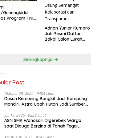
im
0/Gunungkidul
uas Program TNI
anunggal Air,
Adnan Yuniar Kumoro
im: Ribuan
Jati Resmi Daftar
a Kini Nikmati
Bakal Calon Lurah
s Air Bersih
Baleharjo, Usung
Semangat Kolaborasi
dan Transparansi
Selengkapnya
ular Post
Oktober 29, 2025
9404 Lihat
Dusun Kemuning Bangkit Jadi Kampung
Mandiri, Astra Ubah Hutan Jadi Sumber
Kehidupan
Juli 19, 2025
9228 Lihat
ASN SMK Wonosari Digerebek Warga
saat Diduga Berzina di Tanah Tegal,
Kabur Hanya Pakai Celana Dalam
Agustus 30, 2025
9147 Lihat