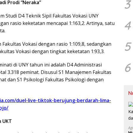
3
Jadi Prodi “Neraka”
 Studi D4 Teknik Sipil Fakultas Vokasi UNY
4
gan rasio keketatan mencapai 1:163,2. Artinya, satu
ta.
5
n Fakultas Vokasi dengan rasio 1:109,8, sedangkan
akultas Vokasi dengan tingkat keketatan 1:93,3.
6
minati di UNY tahun ini adalah D4 Administrasi
tal 3.318 peminat. Disusul S1 Manajemen Fakultas
at dan S1 Psikologi Fakultas Psikologi dengan
N
ia.com/duel-live-tiktok-berujung-berdarah-lima-
ojo/
n UKT
Ag
Mu