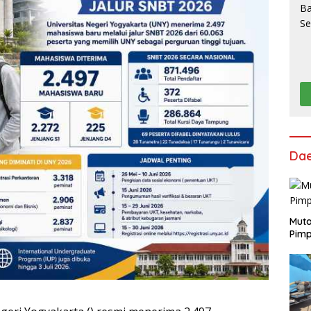
Da
Muta
Pimp