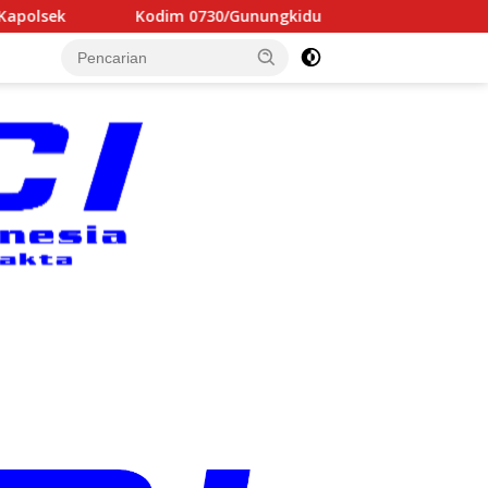
30/Gunungkidul Perluas Program TNI AD Manunggal Air, Dandim: