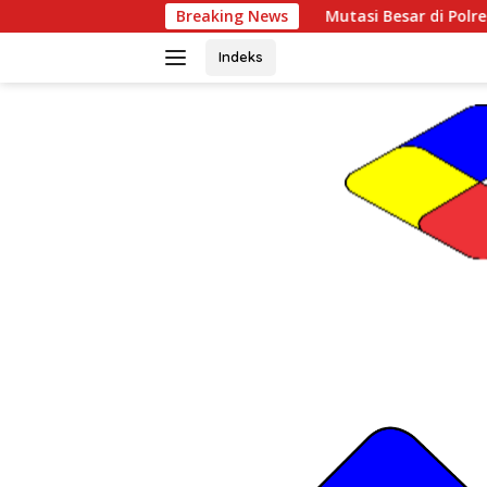
Langsung
Mutasi Besar di Polres Gunungkidul, Kapolres P
Breaking News
ke
konten
Indeks