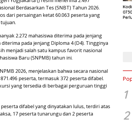
geri Yogyakarta () resmi menerima 2.497
Kod
Nasional Berdasarkan Tes (SNBT) Tahun 2026.
073
os dari persaingan ketat 60.063 peserta yang
Perl
tujuan.
AD M
Dand
Warg
ebanyak 2.272 mahasiswa diterima pada jenjang
Akse
 diterima pada jenjang Diploma 4 (D4). Tingginya
 menjadi salah satu kampus favorit nasional
hasiswa Baru (SNPMB) tahun ini.
PMB 2026, menjelaskan bahwa secara nasional
71.496 peserta, termasuk 372 peserta difabel.
Pop
rsi yang tersedia di berbagai perguruan tinggi
1
peserta difabel yang dinyatakan lulus, terdiri atas
2
daksa, 17 peserta tunarungu dan 2 peserta