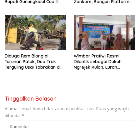
Bupati Gunungkidul Cup III
Zankore, Bangun Platform
2026, 458 Atlet dari Tujuh
Infrastruktur AI Terbesar di
Provinsi Ramaikan Sport
Asia Tenggara
Tourism
Diduga Rem Blong di
Wimbar Pratiwi Resmi
Turunan Patuk, Dua Truk
Dilantik sebagai Dukuh
Terguling Usai Tabrakan di
Ngrejek Kulon, Lurah
Jalan Jogja–Wonosari
Gombang Tekankan
Pelayanan Prima kepada
Warga
Tinggalkan Balasan
Alamat email Anda tidak akan dipublikasikan.
Ruas yang wajib
ditandai
*