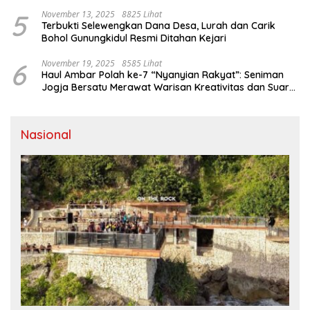
YIA
5
November 13, 2025
8825 Lihat
Terbukti Selewengkan Dana Desa, Lurah dan Carik
Bohol Gunungkidul Resmi Ditahan Kejari
6
November 19, 2025
8585 Lihat
Haul Ambar Polah ke-7 “Nyanyian Rakyat”: Seniman
Jogja Bersatu Merawat Warisan Kreativitas dan Suara
Perjuangan
Nasional