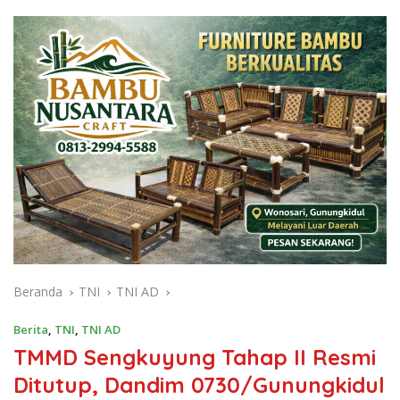
Beranda
TNI
TNI AD
Berita
,
TNI
,
TNI AD
TMMD Sengkuyung Tahap II Resmi
Ditutup, Dandim 0730/Gunungkidul