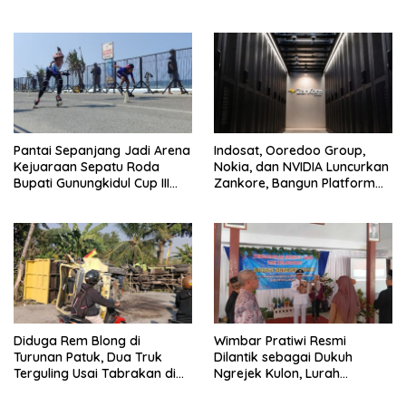
Karang
Membangun dengan
Keikhlasan
Pantai Sepanjang Jadi Arena
Indosat, Ooredoo Group,
Kejuaraan Sepatu Roda
Nokia, dan NVIDIA Luncurkan
Bupati Gunungkidul Cup III
Zankore, Bangun Platform
2026, 458 Atlet dari Tujuh
Infrastruktur AI Terbesar di
Provinsi Ramaikan Sport
Asia Tenggara
Tourism
Diduga Rem Blong di
Wimbar Pratiwi Resmi
Turunan Patuk, Dua Truk
Dilantik sebagai Dukuh
Terguling Usai Tabrakan di
Ngrejek Kulon, Lurah
Jalan Jogja–Wonosari
Gombang Tekankan
Pelayanan Prima kepada