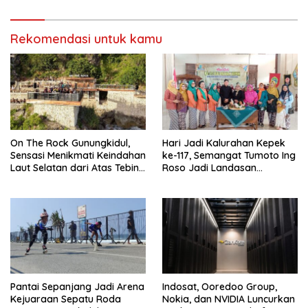
Warga
Rekomendasi untuk kamu
On The Rock Gunungkidul,
Hari Jadi Kalurahan Kepek
Sensasi Menikmati Keindahan
ke-117, Semangat Tumoto Ing
Laut Selatan dari Atas Tebing
Roso Jadi Landasan
Karang
Membangun dengan
Keikhlasan
Pantai Sepanjang Jadi Arena
Indosat, Ooredoo Group,
Kejuaraan Sepatu Roda
Nokia, dan NVIDIA Luncurkan