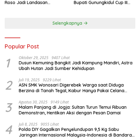
Roso Jadi Landasan
Bupati Gunungkidul Cup III
Membangun dengan
2026, 458 Atlet dari Tujuh
Keikhlasan
Provinsi Ramaikan Sport
Tourism
Selengkapnya
Popular Post
1
Oktober 29, 2025
9407 Lihat
Dusun Kemuning Bangkit Jadi Kampung Mandiri, Astra
Ubah Hutan Jadi Sumber Kehidupan
2
Juli 19, 2025
9229 Lihat
ASN SMK Wonosari Digerebek Warga saat Diduga
Berzina di Tanah Tegal, Kabur Hanya Pakai Celana
Dalam
3
Agustus 30, 2025
9149 Lihat
Malam Panjang di Jogja: Sultan Turun Temui Ribuan
Demonstran, Hentikan Aksi dengan Pesan Damai
4
Juli 8, 2025
9055 Lihat
Polda DIY Gagalkan Penyelundupan 9,5 Kg Sabu
Jaringan Internasional Malaysia-Indonesia di Bandara