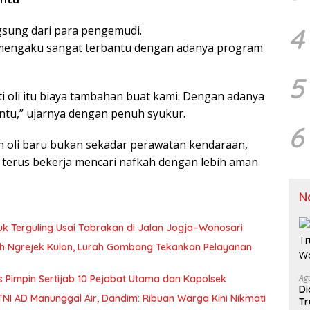
4
ngsung dari para pengemudi.
, mengaku sangat terbantu dengan adanya program
5
ti oli itu biaya tambahan buat kami. Dengan adanya
ntu,” ujarnya dengan penuh syukur.
6
n oli baru bukan sekadar perawatan kendaraan,
 terus bekerja mencari nafkah dengan lebih aman
N
uk Terguling Usai Tabrakan di Jalan Jogja–Wonosari
kuh Ngrejek Kulon, Lurah Gombang Tekankan Pelayanan
Ag
es Pimpin Sertijab 10 Pejabat Utama dan Kapolsek
Di
NI AD Manunggal Air, Dandim: Ribuan Warga Kini Nikmati
Tr