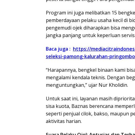
Program ini juga melibatkan 15 bengke
pemberdayaan pelaku usaha kecil di bida
pengemudi ojek diharapkan bisa meng
jangka panjang untuk keperluan servi
Baca juga :
https://mediacitraindonesi
seleksi-pamong-kalurahan-pringombo
“Harapannya, bengkel binaan kami bis
mengalami kendala teknis. Dengan beg
menguntungkan,” ujar Nur Kholidin.
Untuk saat ini, layanan masih dipriori
sisa kuota, Baznas berencana memperlu
seperti penjual cilok, bakso, maupu
aktivitas harian.
Suara Pelaku Ojol: Antusias dan Terb