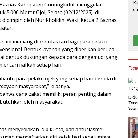
i Baznas Kabupaten Gunungkidul, menggelar
uk 5.000 Motor Ojol, Selasa (02/12/2025), di
dipimpin oleh Nur Kholidin, Wakil Ketua 2 Baznas
iatan.
n ini memang diprioritaskan bagi para pelaku
nvensional. Bentuk layanan yang diberikan berupa
ebagai bentuk dukungan kepada para pengemudi yang
encari nafkah setiap hari.
Da
bantu para pelaku ojek yang setiap hari berada di
rdayaan masyarakat,” jelasnya.
 bahwa dana zakat memiliki peran penting dalam
Didu
butuhkan oleh masyarakat.
Terg
Won
nas menyediakan 200 kuota, dan antusiasme
 sudah mendaftarkan diri sejak hari sebelumnya.