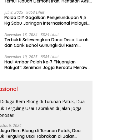
Temui Ribuan Demonstran, Hentikan Aksi
dengan Pesan Damai
Juli 8, 2025
9053 Lihat
Polda DIY Gagalkan Penyelundupan 9,5
Kg Sabu Jaringan Internasional Malaysia-
Indonesia di Bandara YIA
November 13, 2025
8824 Lihat
Terbukti Selewengkan Dana Desa, Lurah
dan Carik Bohol Gunungkidul Resmi
Ditahan Kejari
November 19, 2025
8585 Lihat
Haul Ambar Polah ke-7 “Nyanyian
Rakyat”: Seniman Jogja Bersatu Merawat
Warisan Kreativitas dan Suara
Perjuangan
asional
ustus 6, 2026
duga Rem Blong di Turunan Patuk, Dua
uk Terguling Usai Tabrakan di Jalan