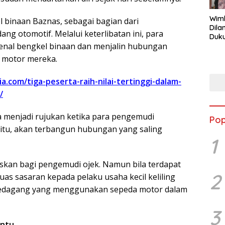
Wimb
l binaan Baznas, sebagai bagian dari
Dila
ng otomotif. Melalui keterlibatan ini, para
Duku
enal bengkel binaan dan menjalin hubungan
Lur
Tek
s motor mereka.
Pri
a.com/tiga-peserta-raih-nilai-tertinggi-dalam-
/
a menjadi rujukan ketika para pengemudi
Pop
itu, akan terbangun hubungan yang saling
1
taskan bagi pengemudi ojek. Namun bila terdapat
2
as sasaran kepada pelaku usaha kecil keliling
n pedagang yang menggunakan sepeda motor dalam
3
antu