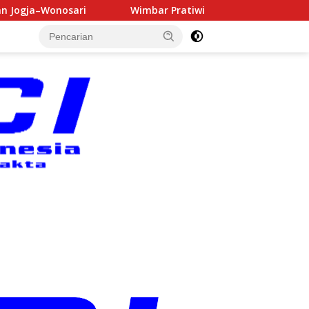
Wimbar Pratiwi Resmi Dilantik sebagai Dukuh Ngrejek Kul