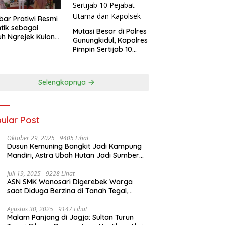
ar Pratiwi Resmi
ntik sebagai
Mutasi Besar di Polres
h Ngrejek Kulon,
Gunungkidul, Kapolres
ah Gombang
Pimpin Sertijab 10
ankan Pelayanan
Pejabat Utama dan
ma kepada Warga
Kapolsek
Selengkapnya
ular Post
Oktober 29, 2025
9405 Lihat
Dusun Kemuning Bangkit Jadi Kampung
Mandiri, Astra Ubah Hutan Jadi Sumber
Kehidupan
Juli 19, 2025
9228 Lihat
ASN SMK Wonosari Digerebek Warga
saat Diduga Berzina di Tanah Tegal,
Kabur Hanya Pakai Celana Dalam
Agustus 30, 2025
9147 Lihat
Malam Panjang di Jogja: Sultan Turun