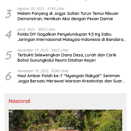
Dalam
3
Agustus 30, 2025
9149 Lihat
Malam Panjang di Jogja: Sultan Turun Temui Ribuan
Demonstran, Hentikan Aksi dengan Pesan Damai
4
Juli 8, 2025
9055 Lihat
Polda DIY Gagalkan Penyelundupan 9,5 Kg Sabu
Jaringan Internasional Malaysia-Indonesia di Bandara
YIA
5
November 13, 2025
8825 Lihat
Terbukti Selewengkan Dana Desa, Lurah dan Carik
Bohol Gunungkidul Resmi Ditahan Kejari
6
November 19, 2025
8586 Lihat
Haul Ambar Polah ke-7 “Nyanyian Rakyat”: Seniman
Jogja Bersatu Merawat Warisan Kreativitas dan Suara
Perjuangan
Nasional