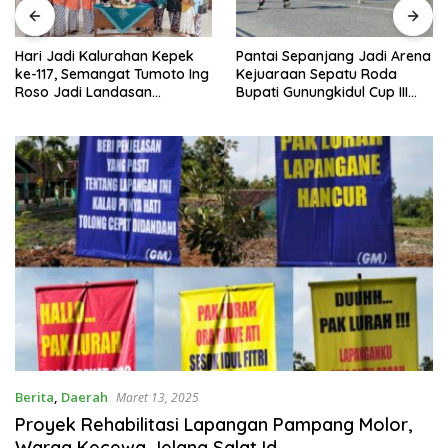
Hari Jadi Kalurahan Kepek
Pantai Sepanjang Jadi Arena
ke-117, Semangat Tumoto Ing
Kejuaraan Sepatu Roda
Roso Jadi Landasan
Bupati Gunungkidul Cup III
Membangun dengan
2026, 458 Atlet dari Tujuh
Keikhlasan
Provinsi Ramaikan Sport
Tourism
Berita
,
Daerah
Maret 13, 2025
Proyek Rehabilitasi Lapangan Pampang Molor,
Warga Kecewa Jelang Salat Id