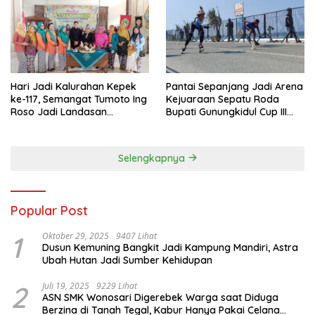
Hari Jadi Kalurahan Kepek
Pantai Sepanjang Jadi Arena
ke-117, Semangat Tumoto Ing
Kejuaraan Sepatu Roda
Roso Jadi Landasan
Bupati Gunungkidul Cup III
Membangun dengan
2026, 458 Atlet dari Tujuh
Keikhlasan
Provinsi Ramaikan Sport
Tourism
Selengkapnya
Popular Post
1
Oktober 29, 2025
9407 Lihat
Dusun Kemuning Bangkit Jadi Kampung Mandiri, Astra
Ubah Hutan Jadi Sumber Kehidupan
2
Juli 19, 2025
9229 Lihat
ASN SMK Wonosari Digerebek Warga saat Diduga
Berzina di Tanah Tegal, Kabur Hanya Pakai Celana