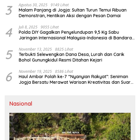
3
Agustus 30, 2025
9149 Lihat
Malam Panjang di Jogja: Sultan Turun Temui Ribuan
Demonstran, Hentikan Aksi dengan Pesan Damai
4
Juli 8, 2025
9055 Lihat
Polda DIY Gagalkan Penyelundupan 9,5 Kg Sabu
Jaringan Internasional Malaysia-Indonesia di Bandara
YIA
5
November 13, 2025
8825 Lihat
Terbukti Selewengkan Dana Desa, Lurah dan Carik
Bohol Gunungkidul Resmi Ditahan Kejari
6
November 19, 2025
8586 Lihat
Haul Ambar Polah ke-7 “Nyanyian Rakyat”: Seniman
Jogja Bersatu Merawat Warisan Kreativitas dan Suara
Perjuangan
Nasional