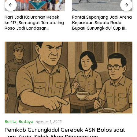
Hari Jadi Kalurahan Kepek
Pantai Sepanjang Jadi Arena
ke-117, Semangat Tumoto Ing
Kejuaraan Sepatu Roda
Roso Jadi Landasan
Bupati Gunungkidul Cup III
Membangun dengan
2026, 458 Atlet dari Tujuh
Keikhlasan
Provinsi Ramaikan Sport
Tourism
Berita
,
Budaya
Agustus 1, 2025
Pemkab Gunungkidul Gerebek ASN Bolos saat
Jam Kerja, Sidak Akan Digencarkan