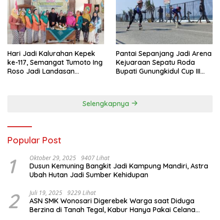
Hari Jadi Kalurahan Kepek
Pantai Sepanjang Jadi Arena
ke-117, Semangat Tumoto Ing
Kejuaraan Sepatu Roda
Roso Jadi Landasan
Bupati Gunungkidul Cup III
Membangun dengan
2026, 458 Atlet dari Tujuh
Keikhlasan
Provinsi Ramaikan Sport
Tourism
Selengkapnya
Popular Post
1
Oktober 29, 2025
9407 Lihat
Dusun Kemuning Bangkit Jadi Kampung Mandiri, Astra
Ubah Hutan Jadi Sumber Kehidupan
2
Juli 19, 2025
9229 Lihat
ASN SMK Wonosari Digerebek Warga saat Diduga
Berzina di Tanah Tegal, Kabur Hanya Pakai Celana
Dalam