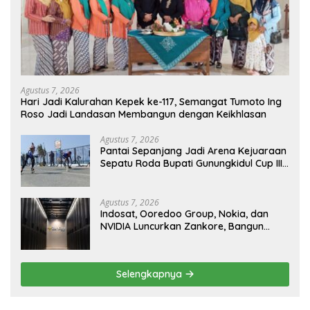
Agustus 7, 2026
Hari Jadi Kalurahan Kepek ke-117, Semangat Tumoto Ing
Roso Jadi Landasan Membangun dengan Keikhlasan
Agustus 7, 2026
Pantai Sepanjang Jadi Arena Kejuaraan
Sepatu Roda Bupati Gunungkidul Cup III
2026, 458 Atlet dari Tujuh Provinsi
Ramaikan Sport Tourism
Agustus 7, 2026
Indosat, Ooredoo Group, Nokia, dan
NVIDIA Luncurkan Zankore, Bangun
Platform Infrastruktur AI Terbesar di
Asia Tenggara
Selengkapnya