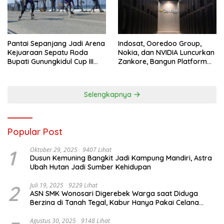
Pantai Sepanjang Jadi Arena
Indosat, Ooredoo Group,
Kejuaraan Sepatu Roda
Nokia, dan NVIDIA Luncurkan
Bupati Gunungkidul Cup III
Zankore, Bangun Platform
2026, 458 Atlet dari Tujuh
Infrastruktur AI Terbesar di
Provinsi Ramaikan Sport
Asia Tenggara
Tourism
Selengkapnya
Popular Post
1
Oktober 29, 2025
9407 Lihat
Dusun Kemuning Bangkit Jadi Kampung Mandiri, Astra
Ubah Hutan Jadi Sumber Kehidupan
2
Juli 19, 2025
9229 Lihat
ASN SMK Wonosari Digerebek Warga saat Diduga
Berzina di Tanah Tegal, Kabur Hanya Pakai Celana
Dalam
Agustus 30, 2025
9148 Lihat