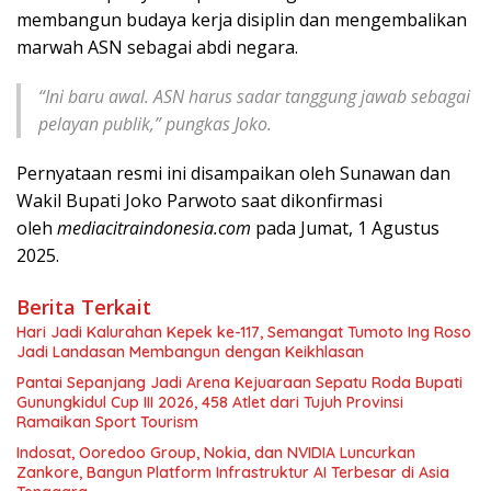
membangun budaya kerja disiplin dan mengembalikan
marwah ASN sebagai abdi negara.
“Ini baru awal. ASN harus sadar tanggung jawab sebagai
pelayan publik,” pungkas Joko.
Pernyataan resmi ini disampaikan oleh Sunawan dan
Wakil Bupati Joko Parwoto saat dikonfirmasi
oleh
mediacitraindonesia.com
pada Jumat, 1 Agustus
2025.
Berita Terkait
Hari Jadi Kalurahan Kepek ke-117, Semangat Tumoto Ing Roso
Jadi Landasan Membangun dengan Keikhlasan
Pantai Sepanjang Jadi Arena Kejuaraan Sepatu Roda Bupati
Gunungkidul Cup III 2026, 458 Atlet dari Tujuh Provinsi
Ramaikan Sport Tourism
Indosat, Ooredoo Group, Nokia, dan NVIDIA Luncurkan
Zankore, Bangun Platform Infrastruktur AI Terbesar di Asia