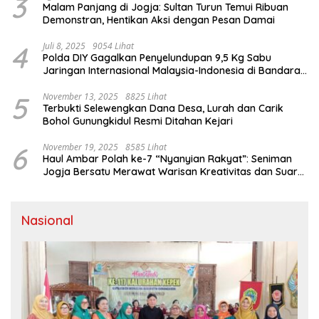
3
Malam Panjang di Jogja: Sultan Turun Temui Ribuan
Demonstran, Hentikan Aksi dengan Pesan Damai
4
Juli 8, 2025
9054 Lihat
Polda DIY Gagalkan Penyelundupan 9,5 Kg Sabu
Jaringan Internasional Malaysia-Indonesia di Bandara
YIA
5
November 13, 2025
8825 Lihat
Terbukti Selewengkan Dana Desa, Lurah dan Carik
Bohol Gunungkidul Resmi Ditahan Kejari
6
November 19, 2025
8585 Lihat
Haul Ambar Polah ke-7 “Nyanyian Rakyat”: Seniman
Jogja Bersatu Merawat Warisan Kreativitas dan Suara
Perjuangan
Nasional