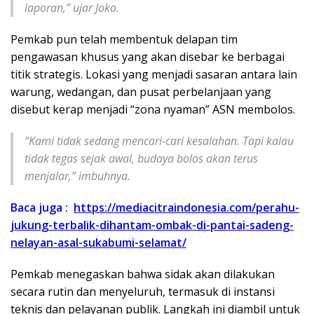
laporan,” ujar Joko.
Pemkab pun telah membentuk delapan tim
pengawasan khusus yang akan disebar ke berbagai
titik strategis. Lokasi yang menjadi sasaran antara lain
warung, wedangan, dan pusat perbelanjaan yang
disebut kerap menjadi “zona nyaman” ASN membolos.
“Kami tidak sedang mencari-cari kesalahan. Tapi kalau
tidak tegas sejak awal, budaya bolos akan terus
menjalar,” imbuhnya.
Baca juga :
https://mediacitraindonesia.com/perahu-
jukung-terbalik-dihantam-ombak-di-pantai-sadeng-
nelayan-asal-sukabumi-selamat/
Pemkab menegaskan bahwa sidak akan dilakukan
secara rutin dan menyeluruh, termasuk di instansi
teknis dan pelayanan publik. Langkah ini diambil untuk