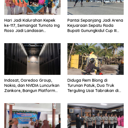
Hari Jadi Kalurahan Kepek
Pantai Sepanjang Jadi Arena
ke-117, Semangat Tumoto Ing
Kejuaraan Sepatu Roda
Roso Jadi Landasan
Bupati Gunungkidul Cup III
Membangun dengan
2026, 458 Atlet dari Tujuh
Keikhlasan
Provinsi Ramaikan Sport
Tourism
Indosat, Ooredoo Group,
Diduga Rem Blong di
Nokia, dan NVIDIA Luncurkan
Turunan Patuk, Dua Truk
Zankore, Bangun Platform
Terguling Usai Tabrakan di
Infrastruktur AI Terbesar di
Jalan Jogja–Wonosari
Asia Tenggara