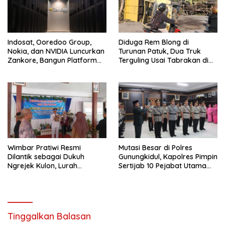
Indosat, Ooredoo Group,
Diduga Rem Blong di
Nokia, dan NVIDIA Luncurkan
Turunan Patuk, Dua Truk
Zankore, Bangun Platform
Terguling Usai Tabrakan di
Infrastruktur AI Terbesar di
Jalan Jogja–Wonosari
Asia Tenggara
Wimbar Pratiwi Resmi
Mutasi Besar di Polres
Dilantik sebagai Dukuh
Gunungkidul, Kapolres Pimpin
Ngrejek Kulon, Lurah
Sertijab 10 Pejabat Utama
Gombang Tekankan
dan Kapolsek
Pelayanan Prima kepada
Warga
Tinggalkan Balasan