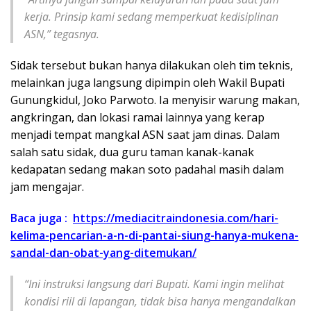
kerja. Prinsip kami sedang memperkuat kedisiplinan
ASN,” tegasnya.
Sidak tersebut bukan hanya dilakukan oleh tim teknis,
melainkan juga langsung dipimpin oleh Wakil Bupati
Gunungkidul, Joko Parwoto. Ia menyisir warung makan,
angkringan, dan lokasi ramai lainnya yang kerap
menjadi tempat mangkal ASN saat jam dinas. Dalam
salah satu sidak, dua guru taman kanak-kanak
kedapatan sedang makan soto padahal masih dalam
jam mengajar.
Baca juga :
https://mediacitraindonesia.com/hari-
kelima-pencarian-a-n-di-pantai-siung-hanya-mukena-
sandal-dan-obat-yang-ditemukan/
“Ini instruksi langsung dari Bupati. Kami ingin melihat
kondisi riil di lapangan, tidak bisa hanya mengandalkan