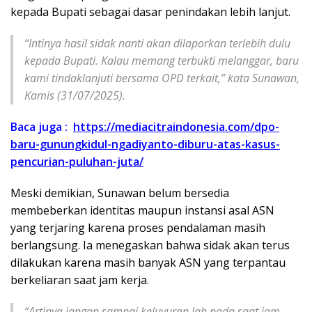
kepada Bupati sebagai dasar penindakan lebih lanjut.
“Intinya hasil sidak nanti akan dilaporkan terlebih dulu
kepada Bupati. Kalau memang terbukti melanggar, baru
kami tindaklanjuti bersama OPD terkait,” kata Sunawan,
Kamis (31/07/2025).
Baca juga :
https://mediacitraindonesia.com/dpo-
baru-gunungkidul-ngadiyanto-diburu-atas-kasus-
pencurian-puluhan-juta/
Meski demikian, Sunawan belum bersedia
membeberkan identitas maupun instansi asal ASN
yang terjaring karena proses pendalaman masih
berlangsung. Ia menegaskan bahwa sidak akan terus
dilakukan karena masih banyak ASN yang terpantau
berkeliaran saat jam kerja.
“Artinya jangan sampai keluyuran lah pada saat jam