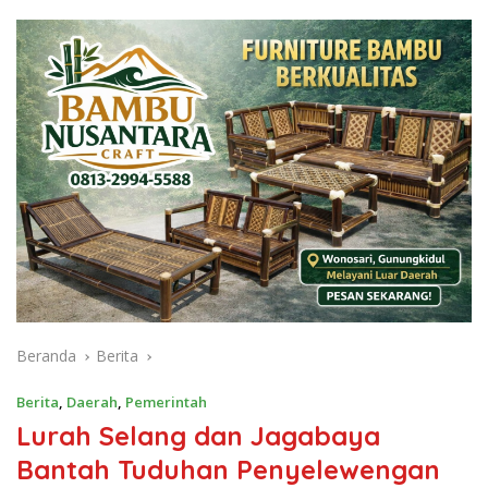
Beranda
Berita
Berita
,
Daerah
,
Pemerintah
Lurah Selang dan Jagabaya
Bantah Tuduhan Penyelewengan