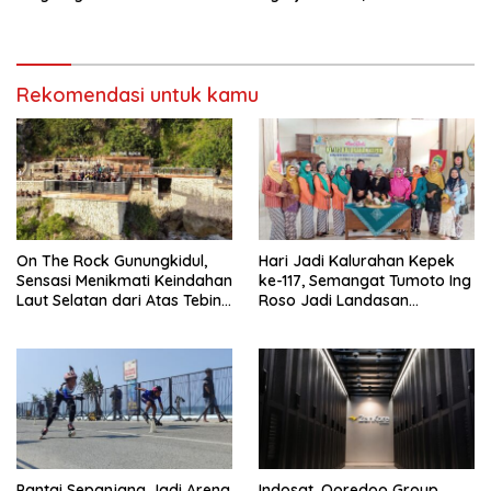
Jalan Jogja–Wonosari
Gombang Tekankan
Pelayanan Prima kepada
Warga
Rekomendasi untuk kamu
On The Rock Gunungkidul,
Hari Jadi Kalurahan Kepek
Sensasi Menikmati Keindahan
ke-117, Semangat Tumoto Ing
Laut Selatan dari Atas Tebing
Roso Jadi Landasan
Karang
Membangun dengan
Keikhlasan
Pantai Sepanjang Jadi Arena
Indosat, Ooredoo Group,