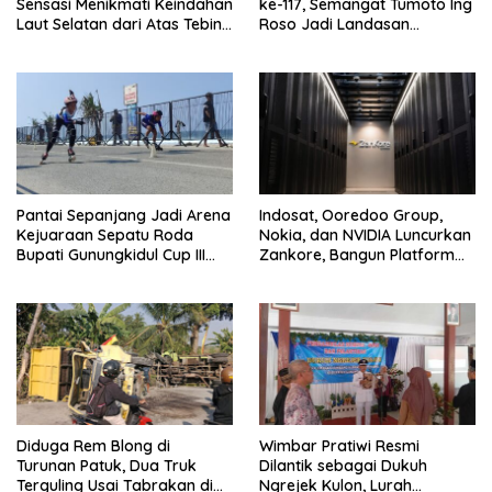
Sensasi Menikmati Keindahan
ke-117, Semangat Tumoto Ing
Laut Selatan dari Atas Tebing
Roso Jadi Landasan
Karang
Membangun dengan
Keikhlasan
Pantai Sepanjang Jadi Arena
Indosat, Ooredoo Group,
Kejuaraan Sepatu Roda
Nokia, dan NVIDIA Luncurkan
Bupati Gunungkidul Cup III
Zankore, Bangun Platform
2026, 458 Atlet dari Tujuh
Infrastruktur AI Terbesar di
Provinsi Ramaikan Sport
Asia Tenggara
Tourism
Diduga Rem Blong di
Wimbar Pratiwi Resmi
Turunan Patuk, Dua Truk
Dilantik sebagai Dukuh
Terguling Usai Tabrakan di
Ngrejek Kulon, Lurah