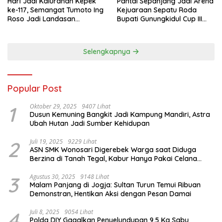
Hari Jadi Kalurahan Kepek
Pantai Sepanjang Jadi Arena
ke-117, Semangat Tumoto Ing
Kejuaraan Sepatu Roda
Roso Jadi Landasan
Bupati Gunungkidul Cup III
Membangun dengan
2026, 458 Atlet dari Tujuh
Keikhlasan
Provinsi Ramaikan Sport
Tourism
Selengkapnya
Popular Post
1
Oktober 29, 2025
9407 Lihat
Dusun Kemuning Bangkit Jadi Kampung Mandiri, Astra
Ubah Hutan Jadi Sumber Kehidupan
2
Juli 19, 2025
9229 Lihat
ASN SMK Wonosari Digerebek Warga saat Diduga
Berzina di Tanah Tegal, Kabur Hanya Pakai Celana
Dalam
3
Agustus 30, 2025
9148 Lihat
Malam Panjang di Jogja: Sultan Turun Temui Ribuan
Demonstran, Hentikan Aksi dengan Pesan Damai
4
Juli 8, 2025
9054 Lihat
Polda DIY Gagalkan Penyelundupan 9,5 Kg Sabu