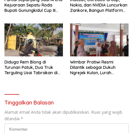
Kejuaraan Sepatu Roda
Nokia, dan NVIDIA Luncurkan
Bupati Gunungkidul Cup III
Zankore, Bangun Platform
2026, 458 Atlet dari Tujuh
Infrastruktur AI Terbesar di
Provinsi Ramaikan Sport
Asia Tenggara
Tourism
Diduga Rem Blong di
Wimbar Pratiwi Resmi
Turunan Patuk, Dua Truk
Dilantik sebagai Dukuh
Terguling Usai Tabrakan di
Ngrejek Kulon, Lurah
Jalan Jogja–Wonosari
Gombang Tekankan
Pelayanan Prima kepada
Warga
Tinggalkan Balasan
Alamat email Anda tidak akan dipublikasikan.
Ruas yang wajib
ditandai
*