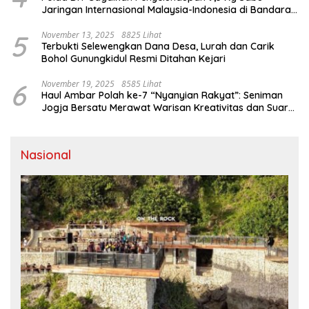
Jaringan Internasional Malaysia-Indonesia di Bandara
YIA
5
November 13, 2025
8825 Lihat
Terbukti Selewengkan Dana Desa, Lurah dan Carik
Bohol Gunungkidul Resmi Ditahan Kejari
6
November 19, 2025
8585 Lihat
Haul Ambar Polah ke-7 “Nyanyian Rakyat”: Seniman
Jogja Bersatu Merawat Warisan Kreativitas dan Suara
Perjuangan
Nasional