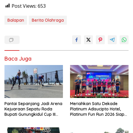
Post Views:
653
Balapan
Berita Olahraga
Baca Juga
Pantai Sepanjang Jadi Arena
Meriahkan Satu Dekade
Kejuaraan Sepatu Roda
Platinum Adisucipto Hotel,
Bupati Gunungkidul Cup III
Platinum Fun Run 2026 Siap
2026, 458 Atlet dari Tujuh
Bangkitkan Semangat Sport
Provinsi Ramaikan Sport
Tourism di Yogyakarta
Tourism