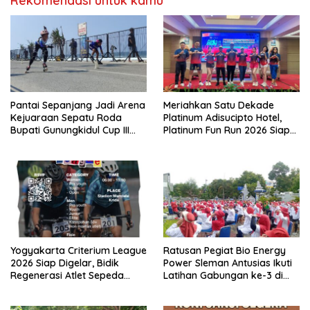
Rekomendasi untuk kamu
Pantai Sepanjang Jadi Arena
Meriahkan Satu Dekade
Kejuaraan Sepatu Roda
Platinum Adisucipto Hotel,
Bupati Gunungkidul Cup III
Platinum Fun Run 2026 Siap
2026, 458 Atlet dari Tujuh
Bangkitkan Semangat Sport
Provinsi Ramaikan Sport
Tourism di Yogyakarta
Tourism
Yogyakarta Criterium League
Ratusan Pegiat Bio Energy
2026 Siap Digelar, Bidik
Power Sleman Antusias Ikuti
Regenerasi Atlet Sepeda
Latihan Gabungan ke-3 di
Muda
Yogyakarta