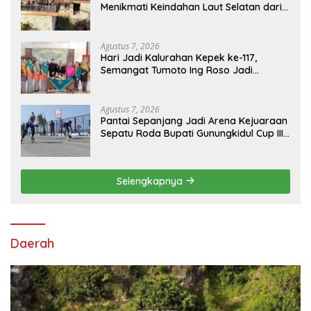
Menikmati Keindahan Laut Selatan dari
Atas Tebing Karang
Agustus 7, 2026
Hari Jadi Kalurahan Kepek ke-117,
Semangat Tumoto Ing Roso Jadi
Landasan Membangun dengan
Keikhlasan
Agustus 7, 2026
Pantai Sepanjang Jadi Arena Kejuaraan
Sepatu Roda Bupati Gunungkidul Cup III
2026, 458 Atlet dari Tujuh Provinsi
Ramaikan Sport Tourism
Selengkapnya
Daerah