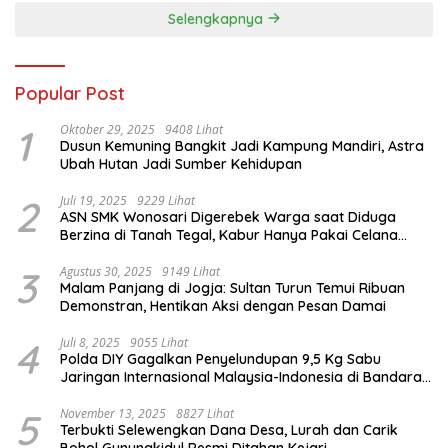
Tourism
Selengkapnya
Popular Post
1
Oktober 29, 2025
9408 Lihat
Dusun Kemuning Bangkit Jadi Kampung Mandiri, Astra
Ubah Hutan Jadi Sumber Kehidupan
2
Juli 19, 2025
9229 Lihat
ASN SMK Wonosari Digerebek Warga saat Diduga
Berzina di Tanah Tegal, Kabur Hanya Pakai Celana
Dalam
3
Agustus 30, 2025
9149 Lihat
Malam Panjang di Jogja: Sultan Turun Temui Ribuan
Demonstran, Hentikan Aksi dengan Pesan Damai
4
Juli 8, 2025
9055 Lihat
Polda DIY Gagalkan Penyelundupan 9,5 Kg Sabu
Jaringan Internasional Malaysia-Indonesia di Bandara
YIA
5
November 13, 2025
8827 Lihat
Terbukti Selewengkan Dana Desa, Lurah dan Carik
Bohol Gunungkidul Resmi Ditahan Kejari