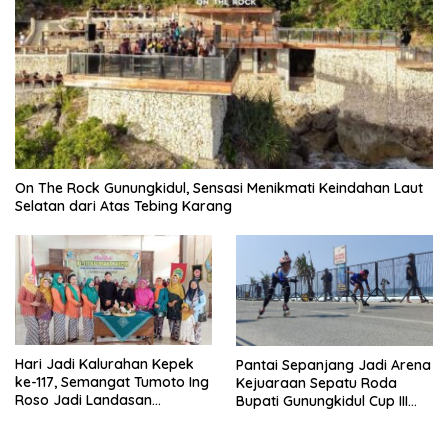
On The Rock Gunungkidul, Sensasi Menikmati Keindahan Laut
Selatan dari Atas Tebing Karang
Hari Jadi Kalurahan Kepek
Pantai Sepanjang Jadi Arena
ke-117, Semangat Tumoto Ing
Kejuaraan Sepatu Roda
Roso Jadi Landasan
Bupati Gunungkidul Cup III
Membangun dengan
2026, 458 Atlet dari Tujuh
Keikhlasan
Provinsi Ramaikan Sport