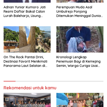
Adnan Yuniar Kumoro Jati
Perempuan Muda Asal
Resmi Daftar Bakal Calon
Umbulrejo Ponjong
Lurah Baleharjo, Usung
Ditemukan Meninggal Dunia
Semangat Kolaborasi dan
di Area Ladang
Transparansi
On The Rock Pantai Drini,
Kronologi Lengkap
Destinasi Favorit Menikmati
Penemuan Bayi di Kemejing
Panorama Laut Selatan di
Semin, Warga Curiga Usai
Gunungkidul
Mendengar Tangisan dari
Belakang Rumah
Rekomendasi untuk kamu