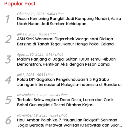
Popular Post
1
Oktober 29, 2025
9404 Lihat
Dusun Kemuning Bangkit Jadi Kampung Mandiri, Astra
Ubah Hutan Jadi Sumber Kehidupan
2
Juli 19, 2025
9228 Lihat
ASN SMK Wonosari Digerebek Warga saat Diduga
Berzina di Tanah Tegal, Kabur Hanya Pakai Celana
Dalam
3
Agustus 30, 2025
9147 Lihat
Malam Panjang di Jogja: Sultan Turun Temui Ribuan
Demonstran, Hentikan Aksi dengan Pesan Damai
4
Juli 8, 2025
9053 Lihat
Polda DIY Gagalkan Penyelundupan 9,5 Kg Sabu
Jaringan Internasional Malaysia-Indonesia di Bandara
YIA
5
November 13, 2025
8824 Lihat
Terbukti Selewengkan Dana Desa, Lurah dan Carik
Bohol Gunungkidul Resmi Ditahan Kejari
6
November 19, 2025
8584 Lihat
Haul Ambar Polah ke-7 “Nyanyian Rakyat”: Seniman
Jogja Bersatu Merawat Warisan Kreativitas dan Suara