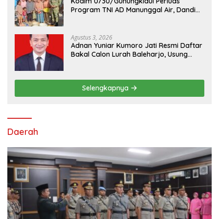
Kodim 0730/Gunungkidul Perluas
Program TNI AD Manunggal Air, Dandim:
Ribuan Warga Kini Nikmati Akses Air
Bersih
Agustus 3, 2026
Adnan Yuniar Kumoro Jati Resmi Daftar
Bakal Calon Lurah Baleharjo, Usung
Semangat Kolaborasi dan Transparansi
Selengkapnya
Daerah