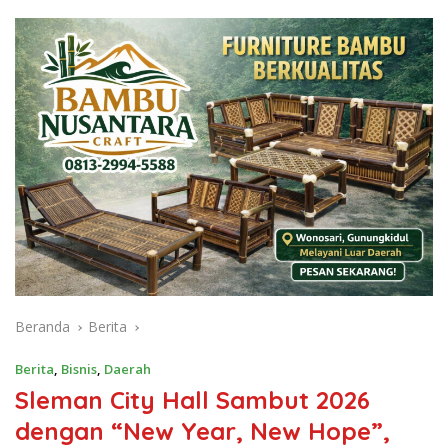
Beranda
Berita
Berita
,
Bisnis
,
Daerah
Sleman City Hall Sambut 2026
dengan “New Year, New Hope”,