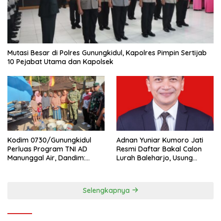
Mutasi Besar di Polres Gunungkidul, Kapolres Pimpin Sertijab
10 Pejabat Utama dan Kapolsek
Kodim 0730/Gunungkidul
Adnan Yuniar Kumoro Jati
Perluas Program TNI AD
Resmi Daftar Bakal Calon
Manunggal Air, Dandim:
Lurah Baleharjo, Usung
Ribuan Warga Kini Nikmati
Semangat Kolaborasi dan
Akses Air Bersih
Transparansi
Selengkapnya