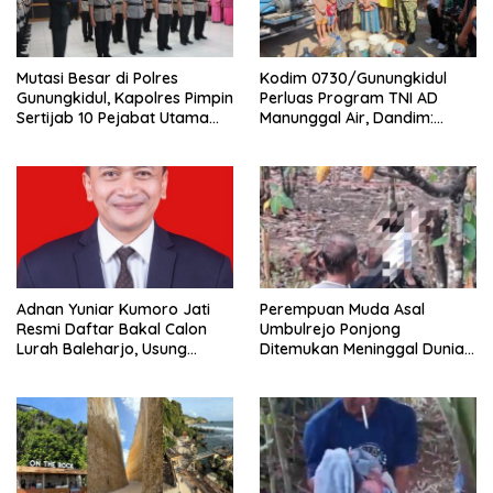
Mutasi Besar di Polres
Kodim 0730/Gunungkidul
Gunungkidul, Kapolres Pimpin
Perluas Program TNI AD
Sertijab 10 Pejabat Utama
Manunggal Air, Dandim:
dan Kapolsek
Ribuan Warga Kini Nikmati
Akses Air Bersih
Adnan Yuniar Kumoro Jati
Perempuan Muda Asal
Resmi Daftar Bakal Calon
Umbulrejo Ponjong
Lurah Baleharjo, Usung
Ditemukan Meninggal Dunia
Semangat Kolaborasi dan
di Area Ladang
Transparansi