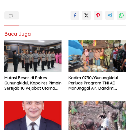
Baca Juga
Mutasi Besar di Polres
Kodim 0730/Gunungkidul
Gunungkidul, Kapolres Pimpin
Perluas Program TNI AD
Sertijab 10 Pejabat Utama
Manunggal Air, Dandim:
dan Kapolsek
Ribuan Warga Kini Nikmati
Akses Air Bersih