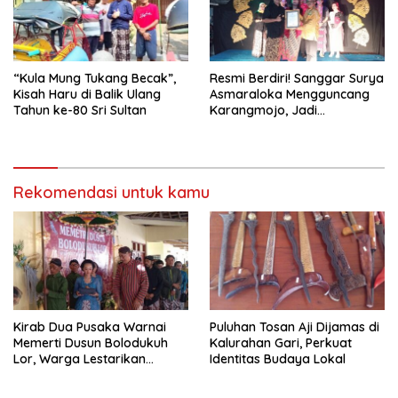
“Kula Mung Tukang Becak”,
Resmi Berdiri! Sanggar Surya
Kisah Haru di Balik Ulang
Asmaraloka Mengguncang
Tahun ke-80 Sri Sultan
Karangmojo, Jadi
Episentrum Baru
Kebangkitan Seni Budaya
Gunungkidul
Rekomendasi untuk kamu
Kirab Dua Pusaka Warnai
Puluhan Tosan Aji Dijamas di
Memerti Dusun Bolodukuh
Kalurahan Gari, Perkuat
Lor, Warga Lestarikan
Identitas Budaya Lokal
Warisan Budaya Jawa