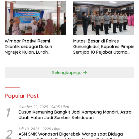
Wimbar Pratiwi Resmi
Mutasi Besar di Polres
Dilantik sebagai Dukuh
Gunungkidul, Kapolres Pimpin
Ngrejek Kulon, Lurah
Sertijab 10 Pejabat Utama
Gombang Tekankan
dan Kapolsek
Pelayanan Prima kepada
Warga
Selengkapnya
Popular Post
1
Oktober 29, 2025
9405 Lihat
Dusun Kemuning Bangkit Jadi Kampung Mandiri, Astra
Ubah Hutan Jadi Sumber Kehidupan
2
Juli 19, 2025
9229 Lihat
ASN SMK Wonosari Digerebek Warga saat Diduga