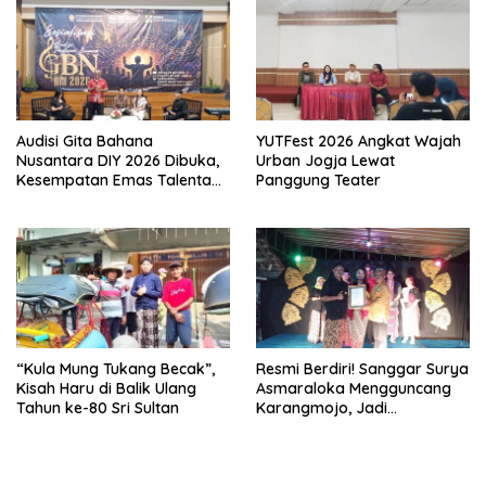
Audisi Gita Bahana
YUTFest 2026 Angkat Wajah
Nusantara DIY 2026 Dibuka,
Urban Jogja Lewat
Kesempatan Emas Talenta
Panggung Teater
Muda Tampil di Istana
Negara
“Kula Mung Tukang Becak”,
Resmi Berdiri! Sanggar Surya
Kisah Haru di Balik Ulang
Asmaraloka Mengguncang
Tahun ke-80 Sri Sultan
Karangmojo, Jadi
Episentrum Baru
Kebangkitan Seni Budaya
Gunungkidul