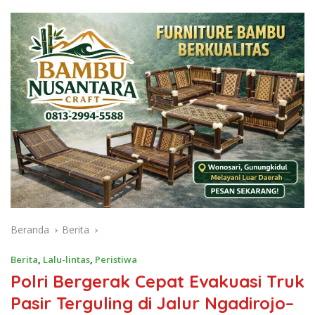
Beranda
Berita
Berita
,
Lalu-lintas
,
Peristiwa
Polri Bergerak Cepat Evakuasi Truk
Pasir Terguling di Jalur Ngadirojo–