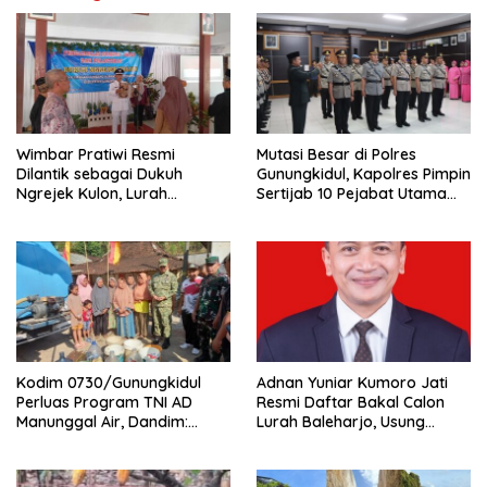
Wimbar Pratiwi Resmi
Mutasi Besar di Polres
Dilantik sebagai Dukuh
Gunungkidul, Kapolres Pimpin
Ngrejek Kulon, Lurah
Sertijab 10 Pejabat Utama
Gombang Tekankan
dan Kapolsek
Pelayanan Prima kepada
Warga
Kodim 0730/Gunungkidul
Adnan Yuniar Kumoro Jati
Perluas Program TNI AD
Resmi Daftar Bakal Calon
Manunggal Air, Dandim:
Lurah Baleharjo, Usung
Ribuan Warga Kini Nikmati
Semangat Kolaborasi dan
Akses Air Bersih
Transparansi