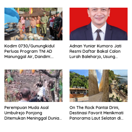
Pelayanan Prima kepada
Warga
Kodim 0730/Gunungkidul
Adnan Yuniar Kumoro Jati
Perluas Program TNI AD
Resmi Daftar Bakal Calon
Manunggal Air, Dandim:
Lurah Baleharjo, Usung
Ribuan Warga Kini Nikmati
Semangat Kolaborasi dan
Akses Air Bersih
Transparansi
Perempuan Muda Asal
On The Rock Pantai Drini,
Umbulrejo Ponjong
Destinasi Favorit Menikmati
Ditemukan Meninggal Dunia
Panorama Laut Selatan di
di Area Ladang
Gunungkidul