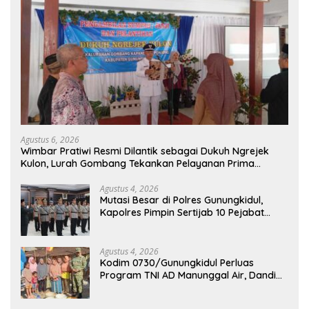
Agustus 6, 2026
Wimbar Pratiwi Resmi Dilantik sebagai Dukuh Ngrejek
Kulon, Lurah Gombang Tekankan Pelayanan Prima
kepada Warga
Agustus 4, 2026
Mutasi Besar di Polres Gunungkidul,
Kapolres Pimpin Sertijab 10 Pejabat
Utama dan Kapolsek
Agustus 4, 2026
Kodim 0730/Gunungkidul Perluas
Program TNI AD Manunggal Air, Dandim:
Ribuan Warga Kini Nikmati Akses Air
Bersih