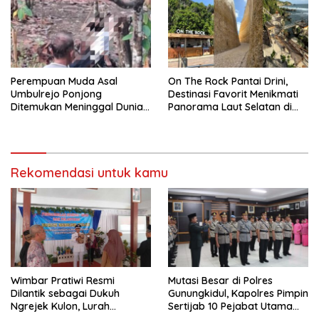
Perempuan Muda Asal
On The Rock Pantai Drini,
Umbulrejo Ponjong
Destinasi Favorit Menikmati
Ditemukan Meninggal Dunia
Panorama Laut Selatan di
di Area Ladang
Gunungkidul
Rekomendasi untuk kamu
Wimbar Pratiwi Resmi
Mutasi Besar di Polres
Dilantik sebagai Dukuh
Gunungkidul, Kapolres Pimpin
Ngrejek Kulon, Lurah
Sertijab 10 Pejabat Utama
Gombang Tekankan
dan Kapolsek