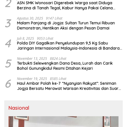
2
ASN SMK Wonosari Digerebek Warga saat Diduga
Berzina di Tanah Tegal, Kabur Hanya Pakai Celana
Dalam
3
Agustus 30, 2025
9147 Lihat
Malam Panjang di Jogja: Sultan Turun Temui Ribuan
Demonstran, Hentikan Aksi dengan Pesan Damai
4
Juli 8, 2025
9053 Lihat
Polda DIY Gagalkan Penyelundupan 9,5 Kg Sabu
Jaringan Internasional Malaysia-Indonesia di Bandara
YIA
5
November 13, 2025
8824 Lihat
Terbukti Selewengkan Dana Desa, Lurah dan Carik
Bohol Gunungkidul Resmi Ditahan Kejari
6
November 19, 2025
8585 Lihat
Haul Ambar Polah ke-7 “Nyanyian Rakyat”: Seniman
Jogja Bersatu Merawat Warisan Kreativitas dan Suara
Perjuangan
Nasional