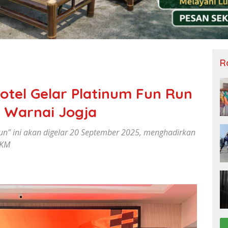
R
otel Gelar Platinum Fun Run
ap Warnai Jogja
un” ini akan digelar 20 September 2025, menghadirkan
MKM