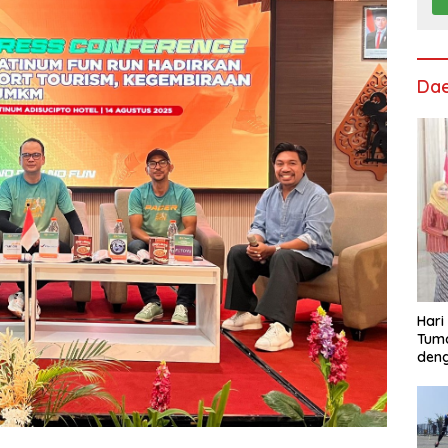
Da
Hari
Tum
deng