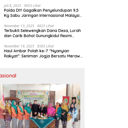
dengan Pesan Damai
Juli 8, 2025
9053 Lihat
Polda DIY Gagalkan Penyelundupan 9,5
Kg Sabu Jaringan Internasional Malaysia-
Indonesia di Bandara YIA
November 13, 2025
8825 Lihat
Terbukti Selewengkan Dana Desa, Lurah
dan Carik Bohol Gunungkidul Resmi
Ditahan Kejari
November 19, 2025
8585 Lihat
Haul Ambar Polah ke-7 “Nyanyian
Rakyat”: Seniman Jogja Bersatu Merawat
Warisan Kreativitas dan Suara
Perjuangan
asional