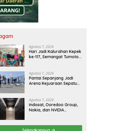
agam
Agustus 7, 2026
Hari Jadi Kalurahan Kepek
ke-117, Semangat Tumoto
Ing Roso Jadi Landasan
Membangun dengan
Keikhlasan
Agustus 7, 2026
Pantai Sepanjang Jadi
Arena Kejuaraan Sepatu
Roda Bupati Gunungkidul
Cup III 2026, 458 Atlet dari
Tujuh Provinsi Ramaikan
Agustus 7, 2026
Sport Tourism
Indosat, Ooredoo Group,
Nokia, dan NVIDIA
Luncurkan Zankore,
Bangun Platform
Infrastruktur AI Terbesar di
Selengkapnya