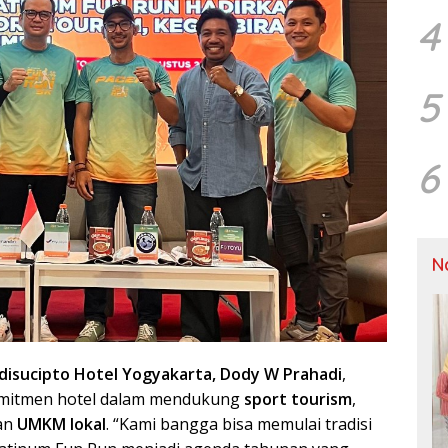
4
5
6
N
disucipto Hotel Yogyakarta, Dody W Prahadi
,
komitmen hotel dalam mendukung
sport tourism
,
kan
UMKM lokal
. “Kami bangga bisa memulai tradisi