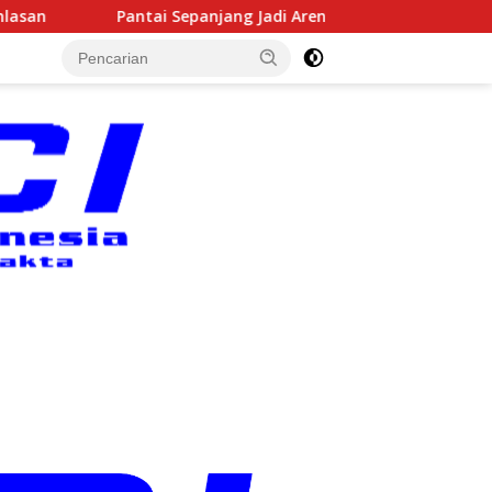
Arena Kejuaraan Sepatu Roda Bupati Gunungkidul Cup III 2026, 