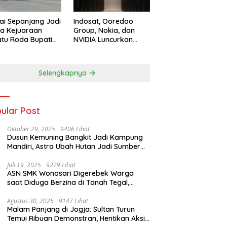
ai Sepanjang Jadi
Indosat, Ooredoo
a Kejuaraan
Group, Nokia, dan
tu Roda Bupati
NVIDIA Luncurkan
ngkidul Cup III
Zankore, Bangun
, 458 Atlet dari
Platform Infrastruktur
h Provinsi
AI Terbesar di Asia
Selengkapnya
aikan Sport
Tenggara
ism
ular Post
Oktober 29, 2025
9406 Lihat
Dusun Kemuning Bangkit Jadi Kampung
Mandiri, Astra Ubah Hutan Jadi Sumber
Kehidupan
Juli 19, 2025
9229 Lihat
ASN SMK Wonosari Digerebek Warga
saat Diduga Berzina di Tanah Tegal,
Kabur Hanya Pakai Celana Dalam
Agustus 30, 2025
9147 Lihat
Malam Panjang di Jogja: Sultan Turun
Temui Ribuan Demonstran, Hentikan Aksi