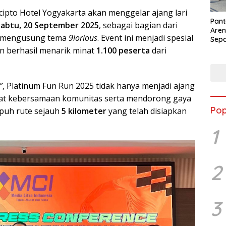
cipto Hotel Yogyakarta akan menggelar ajang lari
Pant
Sabtu, 20 September 2025
, sebagai bagian dari
Aren
g mengusung tema
9lorious
. Event ini menjadi spesial
Sepa
Gunu
n berhasil menarik minat
1.100 peserta
dari
2026
Tuju
Ram
”
, Platinum Fun Run 2025 tidak hanya menjadi ajang
Tour
rat kebersamaan komunitas serta mendorong gaya
Pop
puh rute sejauh
5 kilometer
yang telah disiapkan
1
2
3