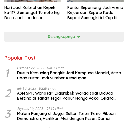
Hari Jadi Kalurahan Kepek
Pantai Sepanjang Jadi Arena
ke-117, Semangat Tumoto Ing
Kejuaraan Sepatu Roda
Roso Jadi Landasan
Bupati Gunungkidul Cup III
Membangun dengan
2026, 458 Atlet dari Tujuh
Keikhlasan
Provinsi Ramaikan Sport
Tourism
Selengkapnya
Popular Post
1
Oktober 29, 2025
9407 Lihat
Dusun Kemuning Bangkit Jadi Kampung Mandiri, Astra
Ubah Hutan Jadi Sumber Kehidupan
2
Juli 19, 2025
9229 Lihat
ASN SMK Wonosari Digerebek Warga saat Diduga
Berzina di Tanah Tegal, Kabur Hanya Pakai Celana
Dalam
3
Agustus 30, 2025
9149 Lihat
Malam Panjang di Jogja: Sultan Turun Temui Ribuan
Demonstran, Hentikan Aksi dengan Pesan Damai