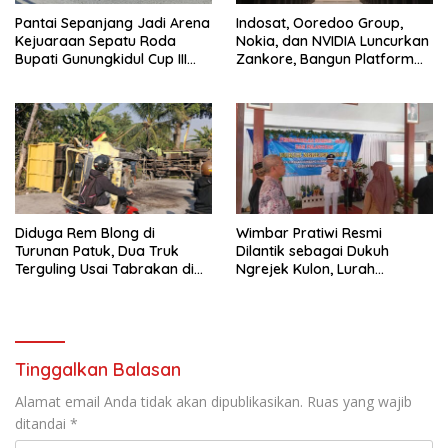
Pantai Sepanjang Jadi Arena
Indosat, Ooredoo Group,
Kejuaraan Sepatu Roda
Nokia, dan NVIDIA Luncurkan
Bupati Gunungkidul Cup III
Zankore, Bangun Platform
2026, 458 Atlet dari Tujuh
Infrastruktur AI Terbesar di
Provinsi Ramaikan Sport
Asia Tenggara
Tourism
Diduga Rem Blong di
Wimbar Pratiwi Resmi
Turunan Patuk, Dua Truk
Dilantik sebagai Dukuh
Terguling Usai Tabrakan di
Ngrejek Kulon, Lurah
Jalan Jogja–Wonosari
Gombang Tekankan
Pelayanan Prima kepada
Warga
Tinggalkan Balasan
Alamat email Anda tidak akan dipublikasikan.
Ruas yang wajib
ditandai
*