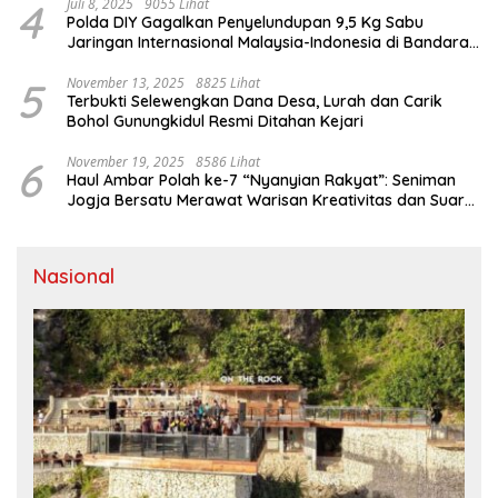
4
Juli 8, 2025
9055 Lihat
Polda DIY Gagalkan Penyelundupan 9,5 Kg Sabu
Jaringan Internasional Malaysia-Indonesia di Bandara
YIA
5
November 13, 2025
8825 Lihat
Terbukti Selewengkan Dana Desa, Lurah dan Carik
Bohol Gunungkidul Resmi Ditahan Kejari
6
November 19, 2025
8586 Lihat
Haul Ambar Polah ke-7 “Nyanyian Rakyat”: Seniman
Jogja Bersatu Merawat Warisan Kreativitas dan Suara
Perjuangan
Nasional