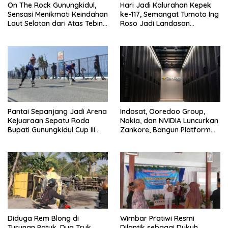
On The Rock Gunungkidul,
Hari Jadi Kalurahan Kepek
Sensasi Menikmati Keindahan
ke-117, Semangat Tumoto Ing
Laut Selatan dari Atas Tebing
Roso Jadi Landasan
Karang
Membangun dengan
Keikhlasan
Pantai Sepanjang Jadi Arena
Indosat, Ooredoo Group,
Kejuaraan Sepatu Roda
Nokia, dan NVIDIA Luncurkan
Bupati Gunungkidul Cup III
Zankore, Bangun Platform
2026, 458 Atlet dari Tujuh
Infrastruktur AI Terbesar di
Provinsi Ramaikan Sport
Asia Tenggara
Tourism
Diduga Rem Blong di
Wimbar Pratiwi Resmi
Turunan Patuk, Dua Truk
Dilantik sebagai Dukuh