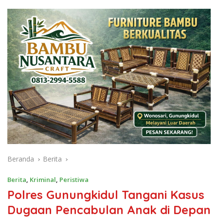
Beranda
Berita
Berita
,
Kriminal
,
Peristiwa
Polres Gunungkidul Tangani Kasus
Dugaan Pencabulan Anak di Depan