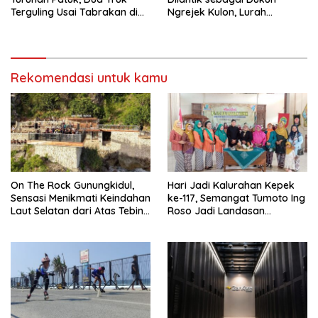
Terguling Usai Tabrakan di
Ngrejek Kulon, Lurah
Jalan Jogja–Wonosari
Gombang Tekankan
Pelayanan Prima kepada
Warga
Rekomendasi untuk kamu
On The Rock Gunungkidul,
Hari Jadi Kalurahan Kepek
Sensasi Menikmati Keindahan
ke-117, Semangat Tumoto Ing
Laut Selatan dari Atas Tebing
Roso Jadi Landasan
Karang
Membangun dengan
Keikhlasan