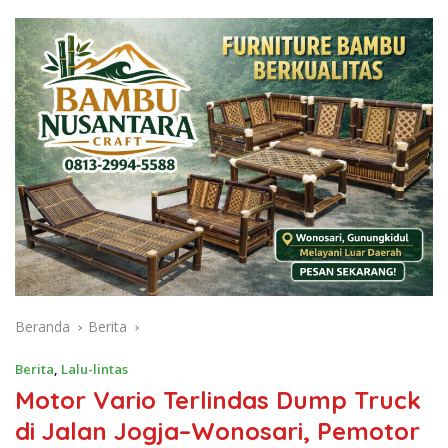
Beranda
Berita
Berita
,
Lalu-lintas
Motor Vario Terlindas Dump Truck
di Jalan Jogja–Wonosari, Pemotor