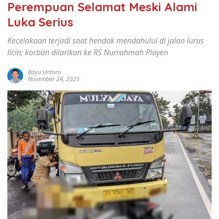
Perempuan Selamat Meski Alami
Luka Serius
Kecelakaan terjadi saat hendak mendahului di jalan lurus
licin; korban dilarikan ke RS Nurrohmah Playen
Bayu Untoro
November 24, 2025