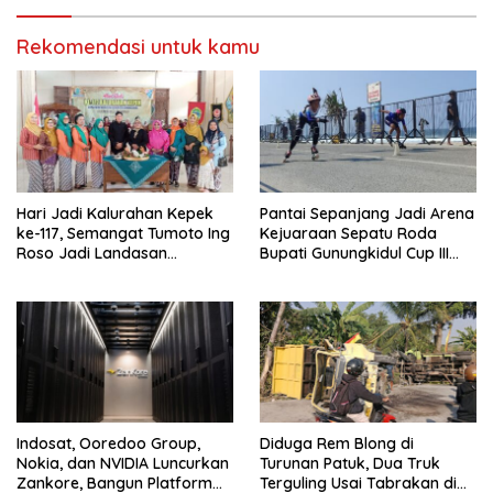
Warga
Rekomendasi untuk kamu
Hari Jadi Kalurahan Kepek
Pantai Sepanjang Jadi Arena
ke-117, Semangat Tumoto Ing
Kejuaraan Sepatu Roda
Roso Jadi Landasan
Bupati Gunungkidul Cup III
Membangun dengan
2026, 458 Atlet dari Tujuh
Keikhlasan
Provinsi Ramaikan Sport
Tourism
Indosat, Ooredoo Group,
Diduga Rem Blong di
Nokia, dan NVIDIA Luncurkan
Turunan Patuk, Dua Truk
Zankore, Bangun Platform
Terguling Usai Tabrakan di