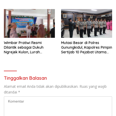
Infrastruktur AI Terbesar di
Jalan Jogja–Wonosari
Asia Tenggara
Wimbar Pratiwi Resmi
Mutasi Besar di Polres
Dilantik sebagai Dukuh
Gunungkidul, Kapolres Pimpin
Ngrejek Kulon, Lurah
Sertijab 10 Pejabat Utama
Gombang Tekankan
dan Kapolsek
Pelayanan Prima kepada
Warga
Tinggalkan Balasan
Alamat email Anda tidak akan dipublikasikan.
Ruas yang wajib
ditandai
*