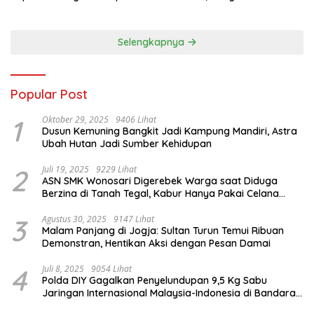
2026, 458 Atlet dari Tujuh
Infrastruktur AI Terbesar di
Provinsi Ramaikan Sport
Asia Tenggara
Tourism
Selengkapnya
Popular Post
1
Oktober 29, 2025
9406 Lihat
Dusun Kemuning Bangkit Jadi Kampung Mandiri, Astra
Ubah Hutan Jadi Sumber Kehidupan
2
Juli 19, 2025
9229 Lihat
ASN SMK Wonosari Digerebek Warga saat Diduga
Berzina di Tanah Tegal, Kabur Hanya Pakai Celana
Dalam
3
Agustus 30, 2025
9147 Lihat
Malam Panjang di Jogja: Sultan Turun Temui Ribuan
Demonstran, Hentikan Aksi dengan Pesan Damai
4
Juli 8, 2025
9054 Lihat
Polda DIY Gagalkan Penyelundupan 9,5 Kg Sabu
Jaringan Internasional Malaysia-Indonesia di Bandara
YIA