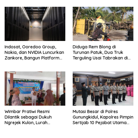
Keikhlasan
Provinsi Ramaikan Sport
Tourism
Indosat, Ooredoo Group,
Diduga Rem Blong di
Nokia, dan NVIDIA Luncurkan
Turunan Patuk, Dua Truk
Zankore, Bangun Platform
Terguling Usai Tabrakan di
Infrastruktur AI Terbesar di
Jalan Jogja–Wonosari
Asia Tenggara
Wimbar Pratiwi Resmi
Mutasi Besar di Polres
Dilantik sebagai Dukuh
Gunungkidul, Kapolres Pimpin
Ngrejek Kulon, Lurah
Sertijab 10 Pejabat Utama
Gombang Tekankan
dan Kapolsek
Pelayanan Prima kepada