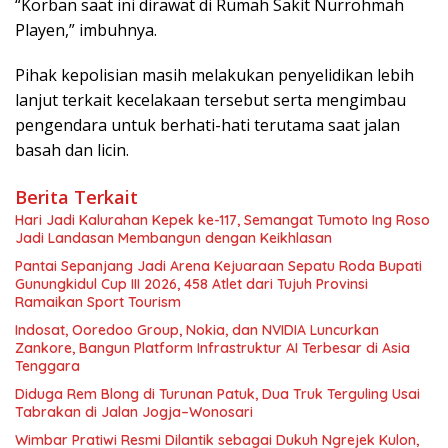
“Korban saat ini dirawat di Rumah Sakit Nurrohmah
Playen,” imbuhnya.
Pihak kepolisian masih melakukan penyelidikan lebih
lanjut terkait kecelakaan tersebut serta mengimbau
pengendara untuk berhati-hati terutama saat jalan
basah dan licin.
Berita Terkait
Hari Jadi Kalurahan Kepek ke-117, Semangat Tumoto Ing Roso
Jadi Landasan Membangun dengan Keikhlasan
Pantai Sepanjang Jadi Arena Kejuaraan Sepatu Roda Bupati
Gunungkidul Cup III 2026, 458 Atlet dari Tujuh Provinsi
Ramaikan Sport Tourism
Indosat, Ooredoo Group, Nokia, dan NVIDIA Luncurkan
Zankore, Bangun Platform Infrastruktur AI Terbesar di Asia
Tenggara
Diduga Rem Blong di Turunan Patuk, Dua Truk Terguling Usai
Tabrakan di Jalan Jogja–Wonosari
Wimbar Pratiwi Resmi Dilantik sebagai Dukuh Ngrejek Kulon,