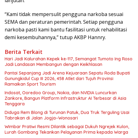
lanjutan.
“Kami tidak mempersulit pengguna narkoba sesuai
SEMA dan peraturan pemerintah. Setiap pengguna
narkoba pasti kami bantu fasilitasi untuk rehabilitasi
demi kesembuhannya,” tutup AKBP Hannry.
Berita Terkait
Hari Jadi Kalurahan Kepek ke-117, Semangat Tumoto Ing Roso
Jadi Landasan Membangun dengan Keikhlasan
Pantai Sepanjang Jadi Arena Kejuaraan Sepatu Roda Bupati
Gunungkidul Cup III 2026, 458 Atlet dari Tujuh Provinsi
Ramaikan Sport Tourism
Indosat, Ooredoo Group, Nokia, dan NVIDIA Luncurkan
Zankore, Bangun Platform Infrastruktur AI Terbesar di Asia
Tenggara
Diduga Rem Blong di Turunan Patuk, Dua Truk Terguling Usai
Tabrakan di Jalan Jogja–Wonosari
Wimbar Pratiwi Resmi Dilantik sebagai Dukuh Ngrejek Kulon,
Lurah Gombang Tekankan Pelayanan Prima kepada Warga