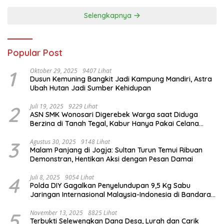
Provinsi Ramaikan Sport
Asia Tenggara
Tourism
Selengkapnya
Popular Post
1
Oktober 29, 2025
9407 Lihat
Dusun Kemuning Bangkit Jadi Kampung Mandiri, Astra
Ubah Hutan Jadi Sumber Kehidupan
2
Juli 19, 2025
9229 Lihat
ASN SMK Wonosari Digerebek Warga saat Diduga
Berzina di Tanah Tegal, Kabur Hanya Pakai Celana
Dalam
3
Agustus 30, 2025
9148 Lihat
Malam Panjang di Jogja: Sultan Turun Temui Ribuan
Demonstran, Hentikan Aksi dengan Pesan Damai
4
Juli 8, 2025
9054 Lihat
Polda DIY Gagalkan Penyelundupan 9,5 Kg Sabu
Jaringan Internasional Malaysia-Indonesia di Bandara
YIA
5
November 13, 2025
8825 Lihat
Terbukti Selewengkan Dana Desa, Lurah dan Carik