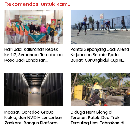
Rekomendasi untuk kamu
Hari Jadi Kalurahan Kepek
Pantai Sepanjang Jadi Arena
ke-117, Semangat Tumoto Ing
Kejuaraan Sepatu Roda
Roso Jadi Landasan
Bupati Gunungkidul Cup III
Membangun dengan
2026, 458 Atlet dari Tujuh
Keikhlasan
Provinsi Ramaikan Sport
Tourism
Indosat, Ooredoo Group,
Diduga Rem Blong di
Nokia, dan NVIDIA Luncurkan
Turunan Patuk, Dua Truk
Zankore, Bangun Platform
Terguling Usai Tabrakan di
Infrastruktur AI Terbesar di
Jalan Jogja–Wonosari
Asia Tenggara