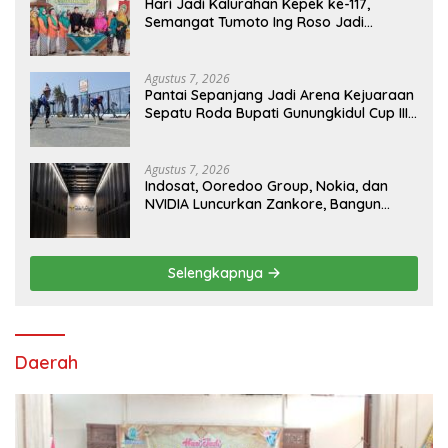
Hari Jadi Kalurahan Kepek ke-117,
Semangat Tumoto Ing Roso Jadi
Landasan Membangun dengan
Keikhlasan
Agustus 7, 2026
Pantai Sepanjang Jadi Arena Kejuaraan
Sepatu Roda Bupati Gunungkidul Cup III
2026, 458 Atlet dari Tujuh Provinsi
Ramaikan Sport Tourism
Agustus 7, 2026
Indosat, Ooredoo Group, Nokia, dan
NVIDIA Luncurkan Zankore, Bangun
Platform Infrastruktur AI Terbesar di
Asia Tenggara
Selengkapnya
Daerah