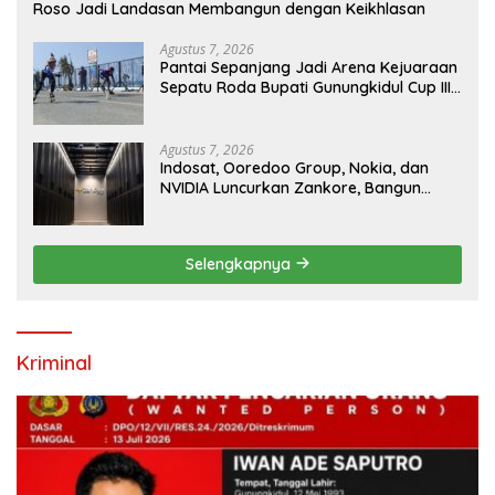
Roso Jadi Landasan Membangun dengan Keikhlasan
Agustus 7, 2026
Pantai Sepanjang Jadi Arena Kejuaraan
Sepatu Roda Bupati Gunungkidul Cup III
2026, 458 Atlet dari Tujuh Provinsi
Ramaikan Sport Tourism
Agustus 7, 2026
Indosat, Ooredoo Group, Nokia, dan
NVIDIA Luncurkan Zankore, Bangun
Platform Infrastruktur AI Terbesar di
Asia Tenggara
Selengkapnya
Kriminal