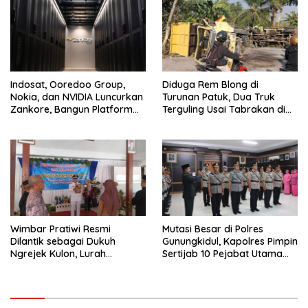
Tourism
Indosat, Ooredoo Group,
Diduga Rem Blong di
Nokia, dan NVIDIA Luncurkan
Turunan Patuk, Dua Truk
Zankore, Bangun Platform
Terguling Usai Tabrakan di
Infrastruktur AI Terbesar di
Jalan Jogja–Wonosari
Asia Tenggara
Wimbar Pratiwi Resmi
Mutasi Besar di Polres
Dilantik sebagai Dukuh
Gunungkidul, Kapolres Pimpin
Ngrejek Kulon, Lurah
Sertijab 10 Pejabat Utama
Gombang Tekankan
dan Kapolsek
Pelayanan Prima kepada
Warga