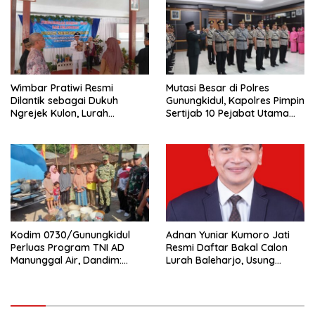
Wimbar Pratiwi Resmi
Mutasi Besar di Polres
Dilantik sebagai Dukuh
Gunungkidul, Kapolres Pimpin
Ngrejek Kulon, Lurah
Sertijab 10 Pejabat Utama
Gombang Tekankan
dan Kapolsek
Pelayanan Prima kepada
Warga
Kodim 0730/Gunungkidul
Adnan Yuniar Kumoro Jati
Perluas Program TNI AD
Resmi Daftar Bakal Calon
Manunggal Air, Dandim:
Lurah Baleharjo, Usung
Ribuan Warga Kini Nikmati
Semangat Kolaborasi dan
Akses Air Bersih
Transparansi