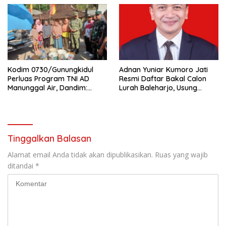
Warga
Kodim 0730/Gunungkidul
Adnan Yuniar Kumoro Jati
Perluas Program TNI AD
Resmi Daftar Bakal Calon
Manunggal Air, Dandim:
Lurah Baleharjo, Usung
Ribuan Warga Kini Nikmati
Semangat Kolaborasi dan
Akses Air Bersih
Transparansi
Tinggalkan Balasan
Alamat email Anda tidak akan dipublikasikan.
Ruas yang wajib
ditandai
*