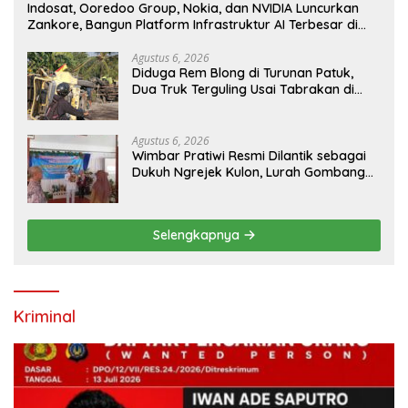
Indosat, Ooredoo Group, Nokia, dan NVIDIA Luncurkan
Zankore, Bangun Platform Infrastruktur AI Terbesar di
Asia Tenggara
Agustus 6, 2026
Diduga Rem Blong di Turunan Patuk,
Dua Truk Terguling Usai Tabrakan di
Jalan Jogja–Wonosari
Agustus 6, 2026
Wimbar Pratiwi Resmi Dilantik sebagai
Dukuh Ngrejek Kulon, Lurah Gombang
Tekankan Pelayanan Prima kepada
Warga
Selengkapnya
Kriminal