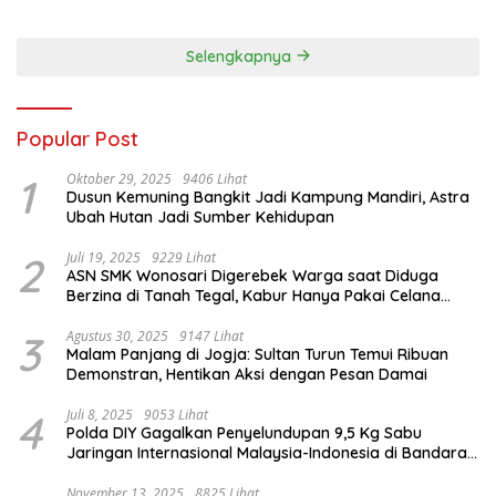
Jalan Jogja–Wonosari
Gombang Tekankan
Pelayanan Prima kepada
Warga
Selengkapnya
Popular Post
1
Oktober 29, 2025
9406 Lihat
Dusun Kemuning Bangkit Jadi Kampung Mandiri, Astra
Ubah Hutan Jadi Sumber Kehidupan
2
Juli 19, 2025
9229 Lihat
ASN SMK Wonosari Digerebek Warga saat Diduga
Berzina di Tanah Tegal, Kabur Hanya Pakai Celana
Dalam
3
Agustus 30, 2025
9147 Lihat
Malam Panjang di Jogja: Sultan Turun Temui Ribuan
Demonstran, Hentikan Aksi dengan Pesan Damai
4
Juli 8, 2025
9053 Lihat
Polda DIY Gagalkan Penyelundupan 9,5 Kg Sabu
Jaringan Internasional Malaysia-Indonesia di Bandara
YIA
November 13, 2025
8825 Lihat