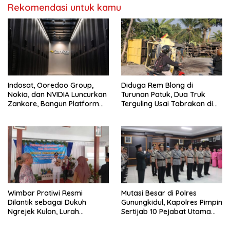
Rekomendasi untuk kamu
Indosat, Ooredoo Group,
Diduga Rem Blong di
Nokia, dan NVIDIA Luncurkan
Turunan Patuk, Dua Truk
Zankore, Bangun Platform
Terguling Usai Tabrakan di
Infrastruktur AI Terbesar di
Jalan Jogja–Wonosari
Asia Tenggara
Wimbar Pratiwi Resmi
Mutasi Besar di Polres
Dilantik sebagai Dukuh
Gunungkidul, Kapolres Pimpin
Ngrejek Kulon, Lurah
Sertijab 10 Pejabat Utama
Gombang Tekankan
dan Kapolsek
Pelayanan Prima kepada