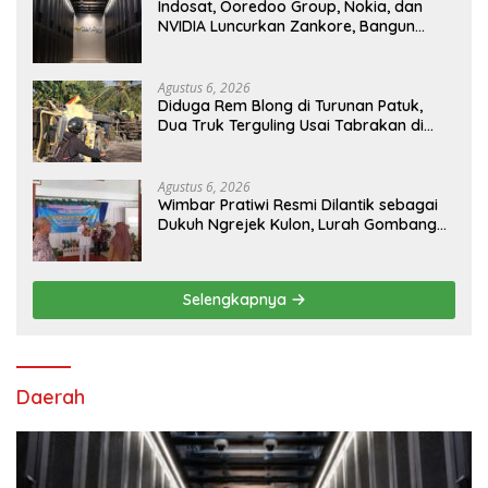
Indosat, Ooredoo Group, Nokia, dan
NVIDIA Luncurkan Zankore, Bangun
Platform Infrastruktur AI Terbesar di
Asia Tenggara
Agustus 6, 2026
Diduga Rem Blong di Turunan Patuk,
Dua Truk Terguling Usai Tabrakan di
Jalan Jogja–Wonosari
Agustus 6, 2026
Wimbar Pratiwi Resmi Dilantik sebagai
Dukuh Ngrejek Kulon, Lurah Gombang
Tekankan Pelayanan Prima kepada
Warga
Selengkapnya
Daerah