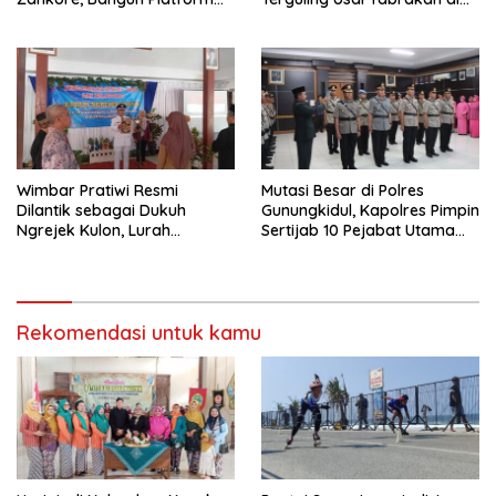
Infrastruktur AI Terbesar di
Jalan Jogja–Wonosari
Asia Tenggara
Wimbar Pratiwi Resmi
Mutasi Besar di Polres
Dilantik sebagai Dukuh
Gunungkidul, Kapolres Pimpin
Ngrejek Kulon, Lurah
Sertijab 10 Pejabat Utama
Gombang Tekankan
dan Kapolsek
Pelayanan Prima kepada
Warga
Rekomendasi untuk kamu