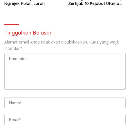
Ngrejek Kulon, Lurah
Sertijab 10 Pejabat Utama
Gombang Tekankan
dan Kapolsek
Pelayanan Prima kepada
Warga
Tinggalkan Balasan
Alamat email Anda tidak akan dipublikasikan.
Ruas yang wajib
ditandai
*