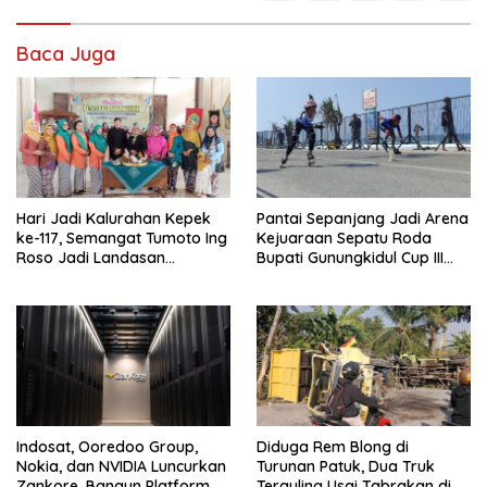
Baca Juga
Hari Jadi Kalurahan Kepek
Pantai Sepanjang Jadi Arena
ke-117, Semangat Tumoto Ing
Kejuaraan Sepatu Roda
Roso Jadi Landasan
Bupati Gunungkidul Cup III
Membangun dengan
2026, 458 Atlet dari Tujuh
Keikhlasan
Provinsi Ramaikan Sport
Tourism
Indosat, Ooredoo Group,
Diduga Rem Blong di
Nokia, dan NVIDIA Luncurkan
Turunan Patuk, Dua Truk
Zankore, Bangun Platform
Terguling Usai Tabrakan di