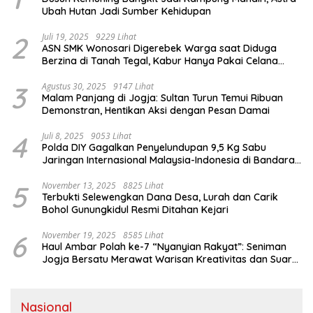
Ubah Hutan Jadi Sumber Kehidupan
2
Juli 19, 2025
9229 Lihat
ASN SMK Wonosari Digerebek Warga saat Diduga
Berzina di Tanah Tegal, Kabur Hanya Pakai Celana
Dalam
3
Agustus 30, 2025
9147 Lihat
Malam Panjang di Jogja: Sultan Turun Temui Ribuan
Demonstran, Hentikan Aksi dengan Pesan Damai
4
Juli 8, 2025
9053 Lihat
Polda DIY Gagalkan Penyelundupan 9,5 Kg Sabu
Jaringan Internasional Malaysia-Indonesia di Bandara
YIA
5
November 13, 2025
8825 Lihat
Terbukti Selewengkan Dana Desa, Lurah dan Carik
Bohol Gunungkidul Resmi Ditahan Kejari
6
November 19, 2025
8585 Lihat
Haul Ambar Polah ke-7 “Nyanyian Rakyat”: Seniman
Jogja Bersatu Merawat Warisan Kreativitas dan Suara
Perjuangan
Nasional