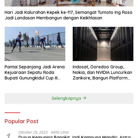
Hari Jadi Kalurahan Kepek ke-117, Semangat Tumoto Ing Roso
Jadi Landasan Membangun dengan Keikhlasan
Pantai Sepanjang Jadi Arena
Indosat, Ooredoo Group,
Kejuaraan Sepatu Roda
Nokia, dan NVIDIA Luncurkan
Bupati Gunungkidul Cup III
Zankore, Bangun Platform
2026, 458 Atlet dari Tujuh
Infrastruktur AI Terbesar di
Provinsi Ramaikan Sport
Asia Tenggara
Tourism
Selengkapnya
Popular Post
1
Oktober 29, 2025
9406 Lihat
Dusun Kemuning Bangkit Jadi Kampung Mandiri, Astra