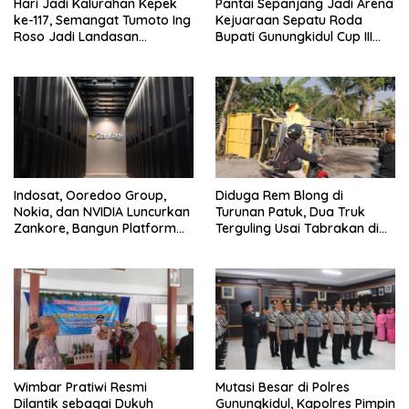
Hari Jadi Kalurahan Kepek
Pantai Sepanjang Jadi Arena
ke-117, Semangat Tumoto Ing
Kejuaraan Sepatu Roda
Roso Jadi Landasan
Bupati Gunungkidul Cup III
Membangun dengan
2026, 458 Atlet dari Tujuh
Keikhlasan
Provinsi Ramaikan Sport
Tourism
Indosat, Ooredoo Group,
Diduga Rem Blong di
Nokia, dan NVIDIA Luncurkan
Turunan Patuk, Dua Truk
Zankore, Bangun Platform
Terguling Usai Tabrakan di
Infrastruktur AI Terbesar di
Jalan Jogja–Wonosari
Asia Tenggara
Wimbar Pratiwi Resmi
Mutasi Besar di Polres
Dilantik sebagai Dukuh
Gunungkidul, Kapolres Pimpin