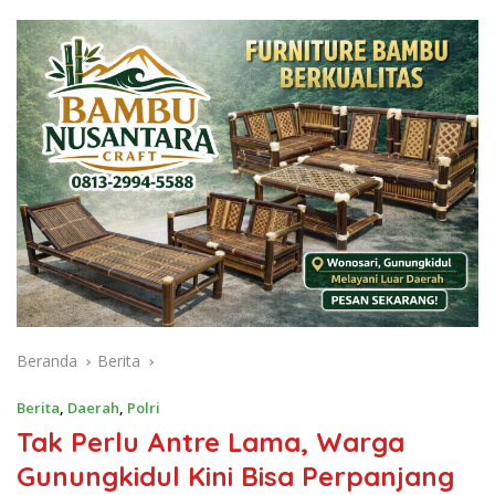
Beranda
Berita
Berita
,
Daerah
,
Polri
Tak Perlu Antre Lama, Warga
Gunungkidul Kini Bisa Perpanjang