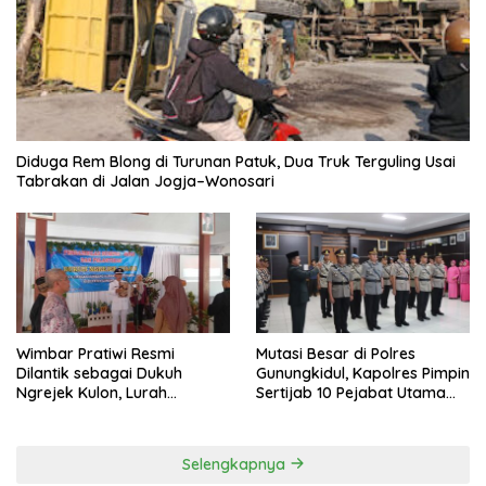
Diduga Rem Blong di Turunan Patuk, Dua Truk Terguling Usai
Tabrakan di Jalan Jogja–Wonosari
Wimbar Pratiwi Resmi
Mutasi Besar di Polres
Dilantik sebagai Dukuh
Gunungkidul, Kapolres Pimpin
Ngrejek Kulon, Lurah
Sertijab 10 Pejabat Utama
Gombang Tekankan
dan Kapolsek
Pelayanan Prima kepada
Warga
Selengkapnya