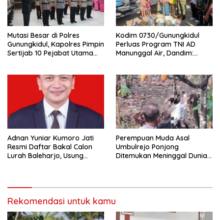
Mutasi Besar di Polres
Kodim 0730/Gunungkidul
Gunungkidul, Kapolres Pimpin
Perluas Program TNI AD
Sertijab 10 Pejabat Utama
Manunggal Air, Dandim:
dan Kapolsek
Ribuan Warga Kini Nikmati
Akses Air Bersih
Adnan Yuniar Kumoro Jati
Perempuan Muda Asal
Resmi Daftar Bakal Calon
Umbulrejo Ponjong
Lurah Baleharjo, Usung
Ditemukan Meninggal Dunia
Semangat Kolaborasi dan
di Area Ladang
Transparansi
Rekomendasi untuk kamu