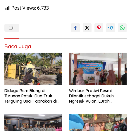
Post Views:
6,733
Baca Juga
Diduga Rem Blong di
Wimbar Pratiwi Resmi
Turunan Patuk, Dua Truk
Dilantik sebagai Dukuh
Terguling Usai Tabrakan di
Ngrejek Kulon, Lurah
Jalan Jogja–Wonosari
Gombang Tekankan
Pelayanan Prima kepada
Warga