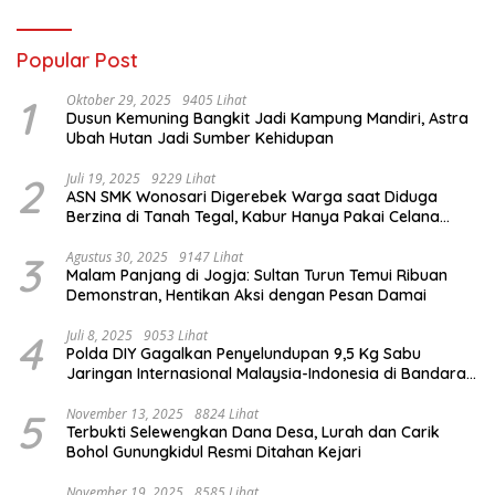
Popular Post
1
Oktober 29, 2025
9405 Lihat
Dusun Kemuning Bangkit Jadi Kampung Mandiri, Astra
Ubah Hutan Jadi Sumber Kehidupan
2
Juli 19, 2025
9229 Lihat
ASN SMK Wonosari Digerebek Warga saat Diduga
Berzina di Tanah Tegal, Kabur Hanya Pakai Celana
Dalam
3
Agustus 30, 2025
9147 Lihat
Malam Panjang di Jogja: Sultan Turun Temui Ribuan
Demonstran, Hentikan Aksi dengan Pesan Damai
4
Juli 8, 2025
9053 Lihat
Polda DIY Gagalkan Penyelundupan 9,5 Kg Sabu
Jaringan Internasional Malaysia-Indonesia di Bandara
YIA
5
November 13, 2025
8824 Lihat
Terbukti Selewengkan Dana Desa, Lurah dan Carik
Bohol Gunungkidul Resmi Ditahan Kejari
November 19, 2025
8585 Lihat