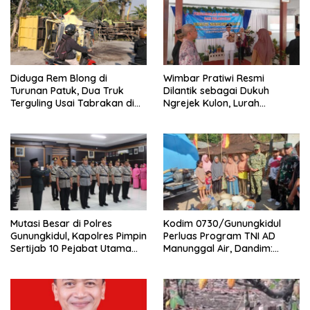
Diduga Rem Blong di
Wimbar Pratiwi Resmi
Turunan Patuk, Dua Truk
Dilantik sebagai Dukuh
Terguling Usai Tabrakan di
Ngrejek Kulon, Lurah
Jalan Jogja–Wonosari
Gombang Tekankan
Pelayanan Prima kepada
Warga
Mutasi Besar di Polres
Kodim 0730/Gunungkidul
Gunungkidul, Kapolres Pimpin
Perluas Program TNI AD
Sertijab 10 Pejabat Utama
Manunggal Air, Dandim:
dan Kapolsek
Ribuan Warga Kini Nikmati
Akses Air Bersih