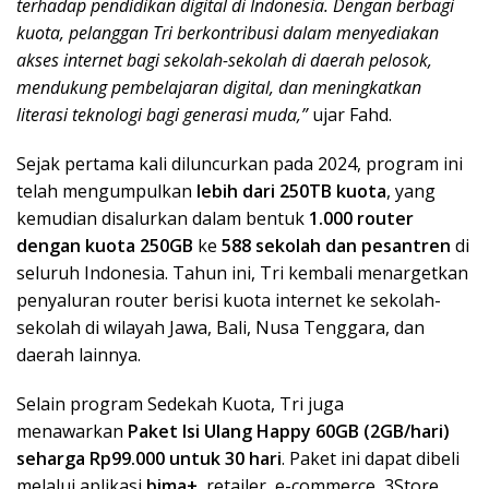
terhadap pendidikan digital di Indonesia. Dengan berbagi
kuota, pelanggan Tri berkontribusi dalam menyediakan
akses internet bagi sekolah-sekolah di daerah pelosok,
mendukung pembelajaran digital, dan meningkatkan
literasi teknologi bagi generasi muda,”
ujar Fahd.
Sejak pertama kali diluncurkan pada 2024, program ini
telah mengumpulkan
lebih dari 250TB kuota
, yang
kemudian disalurkan dalam bentuk
1.000 router
dengan kuota 250GB
ke
588 sekolah dan pesantren
di
seluruh Indonesia. Tahun ini, Tri kembali menargetkan
penyaluran router berisi kuota internet ke sekolah-
sekolah di wilayah Jawa, Bali, Nusa Tenggara, dan
daerah lainnya.
Selain program Sedekah Kuota, Tri juga
menawarkan
Paket Isi Ulang Happy 60GB (2GB/hari)
seharga Rp99.000 untuk 30 hari
. Paket ini dapat dibeli
melalui aplikasi
bima+
, retailer, e-commerce, 3Store,