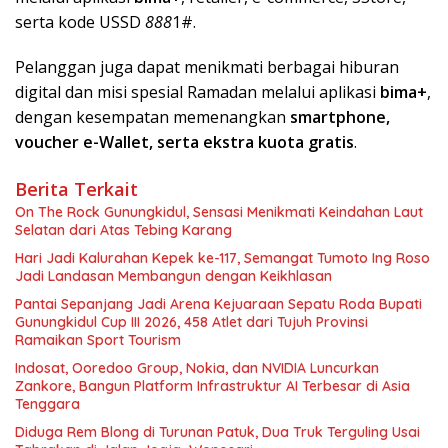
serta kode USSD
888
1#.
Pelanggan juga dapat menikmati berbagai hiburan
digital dan misi spesial Ramadan melalui aplikasi
bima+
,
dengan kesempatan memenangkan
smartphone,
voucher e-Wallet, serta ekstra kuota gratis
.
Berita Terkait
On The Rock Gunungkidul, Sensasi Menikmati Keindahan Laut
Selatan dari Atas Tebing Karang
Hari Jadi Kalurahan Kepek ke-117, Semangat Tumoto Ing Roso
Jadi Landasan Membangun dengan Keikhlasan
Pantai Sepanjang Jadi Arena Kejuaraan Sepatu Roda Bupati
Gunungkidul Cup III 2026, 458 Atlet dari Tujuh Provinsi
Ramaikan Sport Tourism
Indosat, Ooredoo Group, Nokia, dan NVIDIA Luncurkan
Zankore, Bangun Platform Infrastruktur AI Terbesar di Asia
Tenggara
Diduga Rem Blong di Turunan Patuk, Dua Truk Terguling Usai