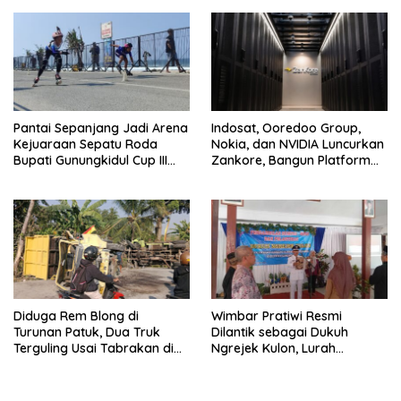
Keikhlasan
Pantai Sepanjang Jadi Arena
Indosat, Ooredoo Group,
Kejuaraan Sepatu Roda
Nokia, dan NVIDIA Luncurkan
Bupati Gunungkidul Cup III
Zankore, Bangun Platform
2026, 458 Atlet dari Tujuh
Infrastruktur AI Terbesar di
Provinsi Ramaikan Sport
Asia Tenggara
Tourism
Diduga Rem Blong di
Wimbar Pratiwi Resmi
Turunan Patuk, Dua Truk
Dilantik sebagai Dukuh
Terguling Usai Tabrakan di
Ngrejek Kulon, Lurah
Jalan Jogja–Wonosari
Gombang Tekankan
Pelayanan Prima kepada
Warga