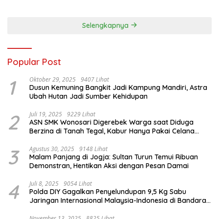
Membangun dengan
2026, 458 Atlet dari Tujuh
Keikhlasan
Provinsi Ramaikan Sport
Tourism
Selengkapnya
Popular Post
1
Oktober 29, 2025
9407 Lihat
Dusun Kemuning Bangkit Jadi Kampung Mandiri, Astra
Ubah Hutan Jadi Sumber Kehidupan
2
Juli 19, 2025
9229 Lihat
ASN SMK Wonosari Digerebek Warga saat Diduga
Berzina di Tanah Tegal, Kabur Hanya Pakai Celana
Dalam
3
Agustus 30, 2025
9148 Lihat
Malam Panjang di Jogja: Sultan Turun Temui Ribuan
Demonstran, Hentikan Aksi dengan Pesan Damai
4
Juli 8, 2025
9054 Lihat
Polda DIY Gagalkan Penyelundupan 9,5 Kg Sabu
Jaringan Internasional Malaysia-Indonesia di Bandara
YIA
November 13, 2025
8825 Lihat