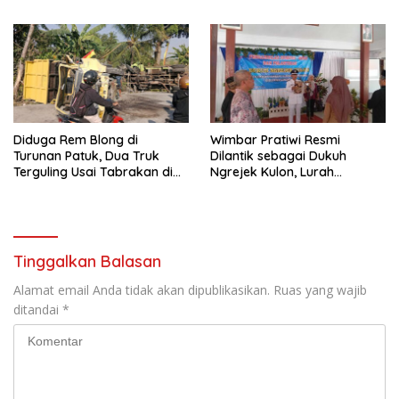
2026, 458 Atlet dari Tujuh
Infrastruktur AI Terbesar di
Provinsi Ramaikan Sport
Asia Tenggara
Tourism
Diduga Rem Blong di
Wimbar Pratiwi Resmi
Turunan Patuk, Dua Truk
Dilantik sebagai Dukuh
Terguling Usai Tabrakan di
Ngrejek Kulon, Lurah
Jalan Jogja–Wonosari
Gombang Tekankan
Pelayanan Prima kepada
Warga
Tinggalkan Balasan
Alamat email Anda tidak akan dipublikasikan.
Ruas yang wajib
ditandai
*