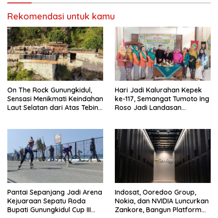
Rekomendasi untuk kamu
On The Rock Gunungkidul,
Hari Jadi Kalurahan Kepek
Sensasi Menikmati Keindahan
ke-117, Semangat Tumoto Ing
Laut Selatan dari Atas Tebing
Roso Jadi Landasan
Karang
Membangun dengan
Keikhlasan
Pantai Sepanjang Jadi Arena
Indosat, Ooredoo Group,
Kejuaraan Sepatu Roda
Nokia, dan NVIDIA Luncurkan
Bupati Gunungkidul Cup III
Zankore, Bangun Platform