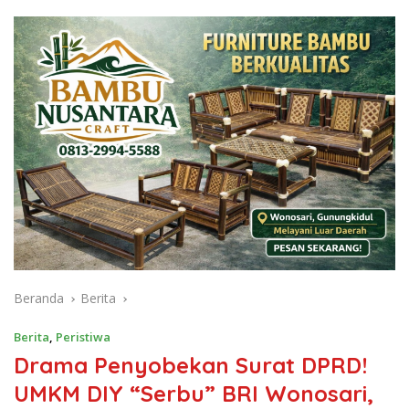
Beranda
Berita
Berita
,
Peristiwa
Drama Penyobekan Surat DPRD!
UMKM DIY “Serbu” BRI Wonosari,