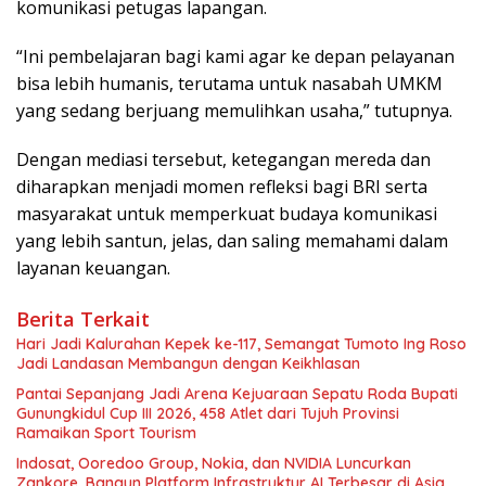
komunikasi petugas lapangan.
“Ini pembelajaran bagi kami agar ke depan pelayanan
bisa lebih humanis, terutama untuk nasabah UMKM
yang sedang berjuang memulihkan usaha,” tutupnya.
Dengan mediasi tersebut, ketegangan mereda dan
diharapkan menjadi momen refleksi bagi BRI serta
masyarakat untuk memperkuat budaya komunikasi
yang lebih santun, jelas, dan saling memahami dalam
layanan keuangan.
Berita Terkait
Hari Jadi Kalurahan Kepek ke-117, Semangat Tumoto Ing Roso
Jadi Landasan Membangun dengan Keikhlasan
Pantai Sepanjang Jadi Arena Kejuaraan Sepatu Roda Bupati
Gunungkidul Cup III 2026, 458 Atlet dari Tujuh Provinsi
Ramaikan Sport Tourism
Indosat, Ooredoo Group, Nokia, dan NVIDIA Luncurkan
Zankore, Bangun Platform Infrastruktur AI Terbesar di Asia