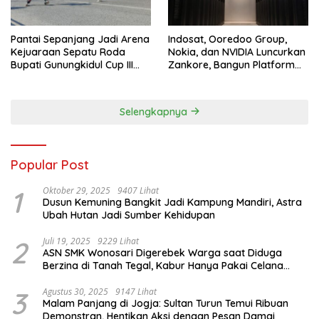
Pantai Sepanjang Jadi Arena
Indosat, Ooredoo Group,
Kejuaraan Sepatu Roda
Nokia, dan NVIDIA Luncurkan
Bupati Gunungkidul Cup III
Zankore, Bangun Platform
2026, 458 Atlet dari Tujuh
Infrastruktur AI Terbesar di
Provinsi Ramaikan Sport
Asia Tenggara
Tourism
Selengkapnya
Popular Post
1
Oktober 29, 2025
9407 Lihat
Dusun Kemuning Bangkit Jadi Kampung Mandiri, Astra
Ubah Hutan Jadi Sumber Kehidupan
2
Juli 19, 2025
9229 Lihat
ASN SMK Wonosari Digerebek Warga saat Diduga
Berzina di Tanah Tegal, Kabur Hanya Pakai Celana
Dalam
3
Agustus 30, 2025
9147 Lihat
Malam Panjang di Jogja: Sultan Turun Temui Ribuan
Demonstran, Hentikan Aksi dengan Pesan Damai