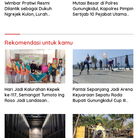
Wimbar Pratiwi Resmi
Mutasi Besar di Polres
Dilantik sebagai Dukuh
Gunungkidul, Kapolres Pimpin
Ngrejek Kulon, Lurah
Sertijab 10 Pejabat Utama
Gombang Tekankan
dan Kapolsek
Pelayanan Prima kepada
Warga
Rekomendasi untuk kamu
Hari Jadi Kalurahan Kepek
Pantai Sepanjang Jadi Arena
ke-117, Semangat Tumoto Ing
Kejuaraan Sepatu Roda
Roso Jadi Landasan
Bupati Gunungkidul Cup III
Membangun dengan
2026, 458 Atlet dari Tujuh
Keikhlasan
Provinsi Ramaikan Sport
Tourism