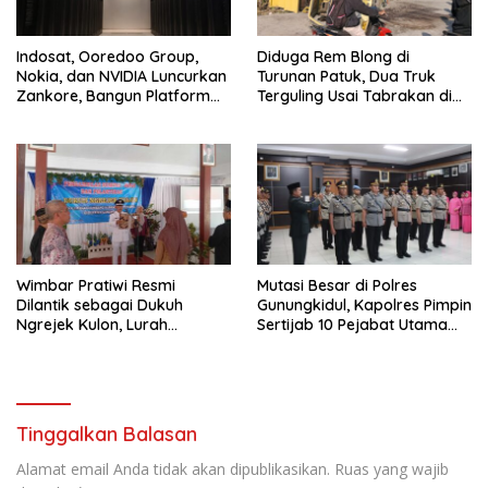
Indosat, Ooredoo Group,
Diduga Rem Blong di
Nokia, dan NVIDIA Luncurkan
Turunan Patuk, Dua Truk
Zankore, Bangun Platform
Terguling Usai Tabrakan di
Infrastruktur AI Terbesar di
Jalan Jogja–Wonosari
Asia Tenggara
Wimbar Pratiwi Resmi
Mutasi Besar di Polres
Dilantik sebagai Dukuh
Gunungkidul, Kapolres Pimpin
Ngrejek Kulon, Lurah
Sertijab 10 Pejabat Utama
Gombang Tekankan
dan Kapolsek
Pelayanan Prima kepada
Warga
Tinggalkan Balasan
Alamat email Anda tidak akan dipublikasikan.
Ruas yang wajib