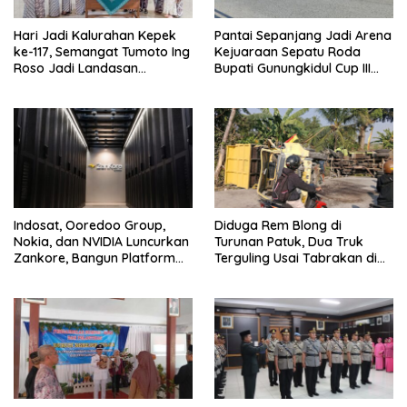
Hari Jadi Kalurahan Kepek
Pantai Sepanjang Jadi Arena
ke-117, Semangat Tumoto Ing
Kejuaraan Sepatu Roda
Roso Jadi Landasan
Bupati Gunungkidul Cup III
Membangun dengan
2026, 458 Atlet dari Tujuh
Keikhlasan
Provinsi Ramaikan Sport
Tourism
Indosat, Ooredoo Group,
Diduga Rem Blong di
Nokia, dan NVIDIA Luncurkan
Turunan Patuk, Dua Truk
Zankore, Bangun Platform
Terguling Usai Tabrakan di
Infrastruktur AI Terbesar di
Jalan Jogja–Wonosari
Asia Tenggara