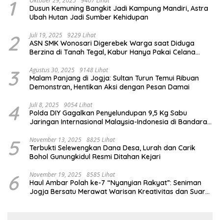
1
Oktober 29, 2025
9407 Lihat
Dusun Kemuning Bangkit Jadi Kampung Mandiri, Astra
Ubah Hutan Jadi Sumber Kehidupan
2
Juli 19, 2025
9229 Lihat
ASN SMK Wonosari Digerebek Warga saat Diduga
Berzina di Tanah Tegal, Kabur Hanya Pakai Celana
Dalam
3
Agustus 30, 2025
9148 Lihat
Malam Panjang di Jogja: Sultan Turun Temui Ribuan
Demonstran, Hentikan Aksi dengan Pesan Damai
4
Juli 8, 2025
9054 Lihat
Polda DIY Gagalkan Penyelundupan 9,5 Kg Sabu
Jaringan Internasional Malaysia-Indonesia di Bandara
YIA
5
November 13, 2025
8825 Lihat
Terbukti Selewengkan Dana Desa, Lurah dan Carik
Bohol Gunungkidul Resmi Ditahan Kejari
6
November 19, 2025
8585 Lihat
Haul Ambar Polah ke-7 “Nyanyian Rakyat”: Seniman
Jogja Bersatu Merawat Warisan Kreativitas dan Suara
Perjuangan