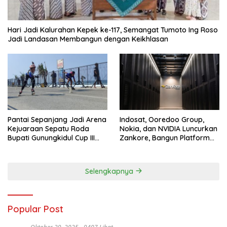
Hari Jadi Kalurahan Kepek ke-117, Semangat Tumoto Ing Roso
Jadi Landasan Membangun dengan Keikhlasan
Pantai Sepanjang Jadi Arena
Indosat, Ooredoo Group,
Kejuaraan Sepatu Roda
Nokia, dan NVIDIA Luncurkan
Bupati Gunungkidul Cup III
Zankore, Bangun Platform
2026, 458 Atlet dari Tujuh
Infrastruktur AI Terbesar di
Provinsi Ramaikan Sport
Asia Tenggara
Tourism
Selengkapnya
Popular Post