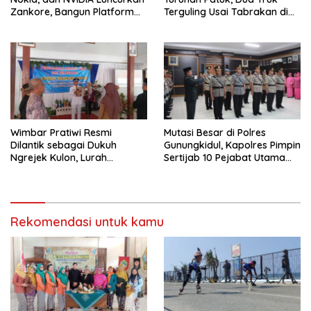
Zankore, Bangun Platform
Terguling Usai Tabrakan di
Infrastruktur AI Terbesar di
Jalan Jogja–Wonosari
Asia Tenggara
Wimbar Pratiwi Resmi
Mutasi Besar di Polres
Dilantik sebagai Dukuh
Gunungkidul, Kapolres Pimpin
Ngrejek Kulon, Lurah
Sertijab 10 Pejabat Utama
Gombang Tekankan
dan Kapolsek
Pelayanan Prima kepada
Warga
Rekomendasi untuk kamu