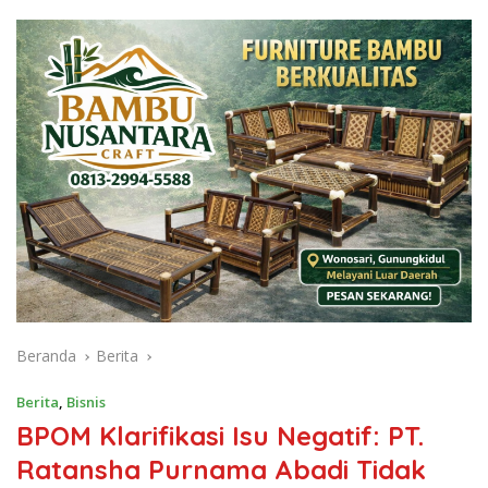
Beranda
Berita
Berita
,
Bisnis
BPOM Klarifikasi Isu Negatif: PT.
Ratansha Purnama Abadi Tidak