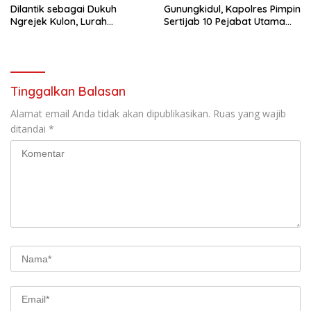
Dilantik sebagai Dukuh
Gunungkidul, Kapolres Pimpin
Ngrejek Kulon, Lurah
Sertijab 10 Pejabat Utama
Gombang Tekankan
dan Kapolsek
Pelayanan Prima kepada
Warga
Tinggalkan Balasan
Alamat email Anda tidak akan dipublikasikan.
Ruas yang wajib
ditandai
*