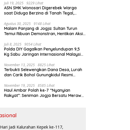
Juli 19, 2025
9229 Lihat
ASN SMK Wonosari Digerebek Warga
saat Diduga Berzina di Tanah Tegal,
Kabur Hanya Pakai Celana Dalam
Agustus 30, 2025
9148 Lihat
Malam Panjang di Jogja: Sultan Turun
Temui Ribuan Demonstran, Hentikan Aksi
dengan Pesan Damai
Juli 8, 2025
9054 Lihat
Polda DIY Gagalkan Penyelundupan 9,5
Kg Sabu Jaringan Internasional Malaysia-
Indonesia di Bandara YIA
November 13, 2025
8825 Lihat
Terbukti Selewengkan Dana Desa, Lurah
dan Carik Bohol Gunungkidul Resmi
Ditahan Kejari
November 19, 2025
8585 Lihat
Haul Ambar Polah ke-7 “Nyanyian
Rakyat”: Seniman Jogja Bersatu Merawat
Warisan Kreativitas dan Suara
Perjuangan
asional