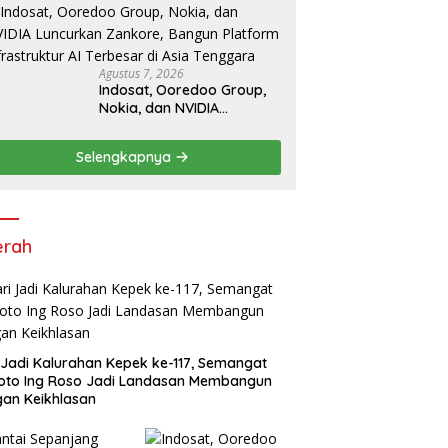
Cup III 2026, 458 Atlet dari
Tujuh Provinsi Ramaikan
Sport Tourism
Agustus 7, 2026
Indosat, Ooredoo Group,
Nokia, dan NVIDIA
Luncurkan Zankore,
Bangun Platform
Selengkapnya
Infrastruktur AI Terbesar di
Asia Tenggara
erah
 Jadi Kalurahan Kepek ke-117, Semangat
oto Ing Roso Jadi Landasan Membangun
an Keikhlasan