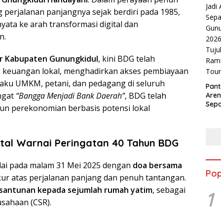
perjalanan panjangnya sejak berdiri pada 1985,
ata ke arah transformasi digital dan
n.
r Kabupaten Gunungkidul
, kini BDG telah
 keuangan lokal, menghadirkan akses pembiayaan
elaku UMKM, petani, dan pedagang di seluruh
Pant
ngat
“Bangga Menjadi Bank Daerah”
, BDG telah
Aren
Sepa
n perekonomian berbasis potensi lokal
Gunu
2026
Tuju
Ram
ital Warnai Peringatan 40 Tahun BDG
Tour
lai pada malam 31 Mei 2025 dengan
doa bersama
Pop
ur atas perjalanan panjang dan penuh tantangan.
santunan kepada sejumlah rumah yatim
, sebagai
1
usahaan (CSR).