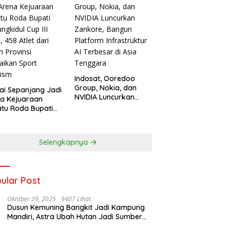
Indosat, Ooredoo
Group, Nokia, dan
ai Sepanjang Jadi
NVIDIA Luncurkan
a Kejuaraan
Zankore, Bangun
tu Roda Bupati
Platform Infrastruktur
ngkidul Cup III
AI Terbesar di Asia
, 458 Atlet dari
Tenggara
h Provinsi
Selengkapnya
aikan Sport
ism
ular Post
Oktober 29, 2025
9407 Lihat
Dusun Kemuning Bangkit Jadi Kampung
Mandiri, Astra Ubah Hutan Jadi Sumber
Kehidupan