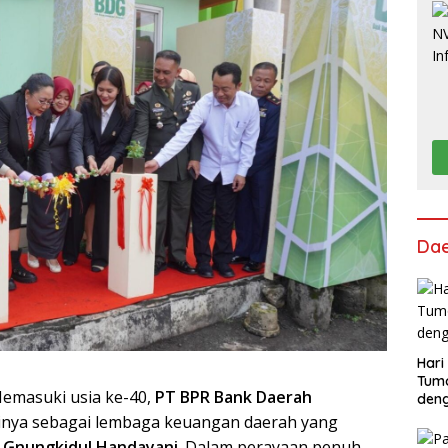
Da
Hari
Tum
emasuki usia ke-40,
PT BPR Bank Daerah
deng
nya sebagai lembaga keuangan daerah yang
 Gnungkidul Handayani
. Dalam perayaan penuh