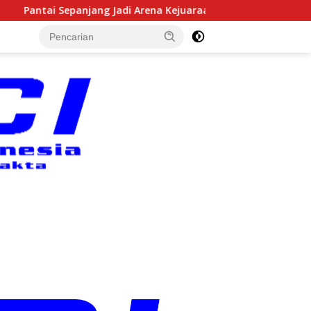
ena Kejuaraan Sepatu Roda Bupati Gunungkidul Cup III 2026, 458