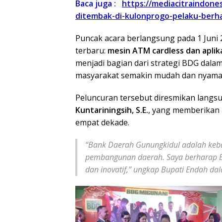
Baca juga :
https://mediacitraindon
ditembak-di-kulonprogo-pelaku-berha
Puncak acara berlangsung pada 1 Juni 
terbaru:
mesin ATM cardless dan aplik
menjadi bagian dari strategi BDG dala
masyarakat semakin mudah dan nyama
Peluncuran tersebut diresmikan langs
Kuntariningsih, S.E.
, yang memberikan a
empat dekade.
“Bank Daerah Gunungkidul adalah keba
pembangunan daerah. Saya berharap B
dan inovatif,”
ungkap Bupati Endah da