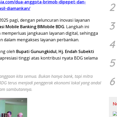
esia.com/dua-anggota-brimob-dipepet-dan-
2
sil-diamankan/
2025 pagi, dengan peluncuran inovasi layanan
3
asi Mobile Banking BIMobile BDG
. Langkah ini
m memperluas jangkauan layanan digital, sehingga
n dalam mengakses layanan perbankan.
4
ung oleh
Bupati Gunungkidul, Hj. Endah Subekti
presiasi tinggi atas kontribusi nyata BDG selama
5
nggaan kita semua. Bukan hanya bank, tapi mitra
6
DG terus menjadi penggerak ekonomi lokal yang andal
lam sambutannya.
N