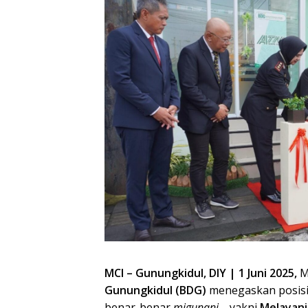
MCI – Gunungkidul, DIY | 1 Juni 2025,
M
Gunungkidul (BDG)
menegaskan posisi
benar-benar
migunani
—yakni
Melayani