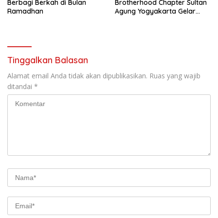
Berbagi Berkah di Bulan
Brotherhood Chapter Sultan
Ramadhan
Agung Yogyakarta Gelar
Bakti Sosial di Panti Asuhan
Al-Alif Bantul
Tinggalkan Balasan
Alamat email Anda tidak akan dipublikasikan.
Ruas yang wajib
ditandai
*