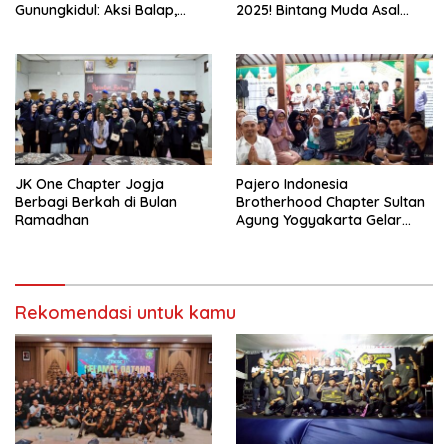
Gunungkidul: Aksi Balap,
2025! Bintang Muda Asal
Bakat Muda, dan Dorongan
Gunungkidul yang Latihan di
Sport Tourism
Pasar Sapi
JK One Chapter Jogja
Pajero Indonesia
Berbagi Berkah di Bulan
Brotherhood Chapter Sultan
Ramadhan
Agung Yogyakarta Gelar
Bakti Sosial di Panti Asuhan
Al-Alif Bantul
Rekomendasi untuk kamu