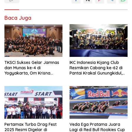
Baca Juga
TKSCI Sukses Gelar Jamnas
IKC Indonesia Kijang Club
dan Munas ke-4 di
Resmikan Cabang ke-62 di
Yogyakarta, Om Krisna
Pantai Krakal Gunungkidul,
Terpilih sebagai Ketua Umum
Anggota Nikmati Wisata
Baru
Pantai Eksotis
Pertamax Turbo Drag Fest
Veda Ega Pratama Juara
2025 Resmi Digelar di
Lagi di Red Bull Rookies Cup