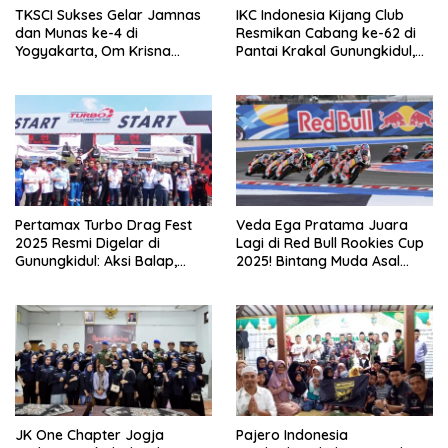
TKSCI Sukses Gelar Jamnas
IKC Indonesia Kijang Club
dan Munas ke-4 di
Resmikan Cabang ke-62 di
Yogyakarta, Om Krisna
Pantai Krakal Gunungkidul,
Terpilih sebagai Ketua Umum
Anggota Nikmati Wisata
Baru
Pantai Eksotis
Pertamax Turbo Drag Fest
Veda Ega Pratama Juara
2025 Resmi Digelar di
Lagi di Red Bull Rookies Cup
Gunungkidul: Aksi Balap,
2025! Bintang Muda Asal
Bakat Muda, dan Dorongan
Gunungkidul yang Latihan di
Sport Tourism
Pasar Sapi
JK One Chapter Jogja
Pajero Indonesia