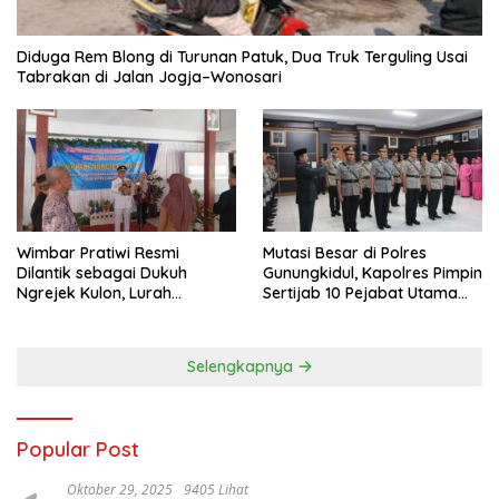
Diduga Rem Blong di Turunan Patuk, Dua Truk Terguling Usai
Tabrakan di Jalan Jogja–Wonosari
Wimbar Pratiwi Resmi
Mutasi Besar di Polres
Dilantik sebagai Dukuh
Gunungkidul, Kapolres Pimpin
Ngrejek Kulon, Lurah
Sertijab 10 Pejabat Utama
Gombang Tekankan
dan Kapolsek
Pelayanan Prima kepada
Warga
Selengkapnya
Popular Post
Oktober 29, 2025
9405 Lihat