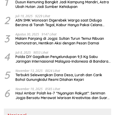
1
Dusun Kemuning Bangkit Jadi Kampung Mandiri, Astra
Ubah Hutan Jadi Sumber Kehidupan
2
Juli 19, 2025
9229 Lihat
ASN SMK Wonosari Digerebek Warga saat Diduga
Berzina di Tanah Tegal, Kabur Hanya Pakai Celana
Dalam
3
Agustus 30, 2025
9147 Lihat
Malam Panjang di Jogja: Sultan Turun Temui Ribuan
Demonstran, Hentikan Aksi dengan Pesan Damai
4
Juli 8, 2025
9053 Lihat
Polda DIY Gagalkan Penyelundupan 9,5 Kg Sabu
Jaringan Internasional Malaysia-Indonesia di Bandara
YIA
5
November 13, 2025
8824 Lihat
Terbukti Selewengkan Dana Desa, Lurah dan Carik
Bohol Gunungkidul Resmi Ditahan Kejari
6
November 19, 2025
8585 Lihat
Haul Ambar Polah ke-7 “Nyanyian Rakyat”: Seniman
Jogja Bersatu Merawat Warisan Kreativitas dan Suara
Perjuangan