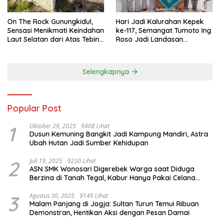
On The Rock Gunungkidul,
Hari Jadi Kalurahan Kepek
Sensasi Menikmati Keindahan
ke-117, Semangat Tumoto Ing
Laut Selatan dari Atas Tebing
Roso Jadi Landasan
Karang
Membangun dengan
Keikhlasan
Selengkapnya
Popular Post
1
Oktober 29, 2025
9408 Lihat
Dusun Kemuning Bangkit Jadi Kampung Mandiri, Astra
Ubah Hutan Jadi Sumber Kehidupan
2
Juli 19, 2025
9230 Lihat
ASN SMK Wonosari Digerebek Warga saat Diduga
Berzina di Tanah Tegal, Kabur Hanya Pakai Celana
Dalam
3
Agustus 30, 2025
9149 Lihat
Malam Panjang di Jogja: Sultan Turun Temui Ribuan
Demonstran, Hentikan Aksi dengan Pesan Damai