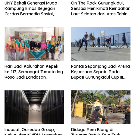
UNY Bekali Generasi Muda
On The Rock Gunungkidul,
Kampung Emas Seyegan
Sensasi Menikmati Keindahan
Cerdas Bermedia Sosial,
Laut Selatan dari Atas Tebing
Tekankan Pencegahan
Karang
Cyberbullying dan Branding
Potensi Lokal
Hari Jadi Kalurahan Kepek
Pantai Sepanjang Jadi Arena
ke-117, Semangat Tumoto Ing
Kejuaraan Sepatu Roda
Roso Jadi Landasan
Bupati Gunungkidul Cup III
Membangun dengan
2026, 458 Atlet dari Tujuh
Keikhlasan
Provinsi Ramaikan Sport
Tourism
Indosat, Ooredoo Group,
Diduga Rem Blong di
Nokia, dan NVIDIA Luncurkan
Turunan Patuk, Dua Truk