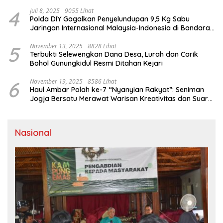
4
Juli 8, 2025
9055 Lihat
Polda DIY Gagalkan Penyelundupan 9,5 Kg Sabu
Jaringan Internasional Malaysia-Indonesia di Bandara
YIA
5
November 13, 2025
8828 Lihat
Terbukti Selewengkan Dana Desa, Lurah dan Carik
Bohol Gunungkidul Resmi Ditahan Kejari
6
November 19, 2025
8586 Lihat
Haul Ambar Polah ke-7 “Nyanyian Rakyat”: Seniman
Jogja Bersatu Merawat Warisan Kreativitas dan Suara
Perjuangan
Nasional