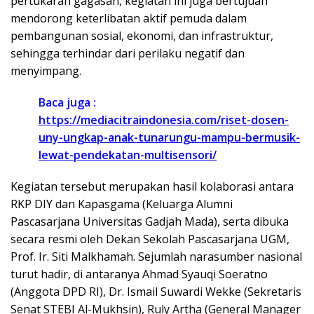
pertukaran gagasan, kegiatan ini juga bertujuan
mendorong keterlibatan aktif pemuda dalam
pembangunan sosial, ekonomi, dan infrastruktur,
sehingga terhindar dari perilaku negatif dan
menyimpang.
Baca juga :
https://mediacitraindonesia.com/riset-dosen-
uny-ungkap-anak-tunarungu-mampu-bermusik-
lewat-pendekatan-multisensori/
Kegiatan tersebut merupakan hasil kolaborasi antara
RKP DIY dan Kapasgama (Keluarga Alumni
Pascasarjana Universitas Gadjah Mada), serta dibuka
secara resmi oleh Dekan Sekolah Pascasarjana UGM,
Prof. Ir. Siti Malkhamah. Sejumlah narasumber nasional
turut hadir, di antaranya Ahmad Syauqi Soeratno
(Anggota DPD RI), Dr. Ismail Suwardi Wekke (Sekretaris
Senat STEBI Al-Mukhsin), Ruly Artha (General Manager