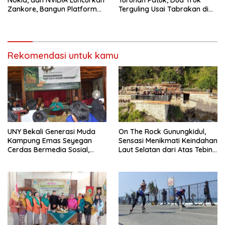
Zankore, Bangun Platform
Terguling Usai Tabrakan di
Infrastruktur AI Terbesar di
Jalan Jogja–Wonosari
Asia Tenggara
Rekomendasi untuk kamu
UNY Bekali Generasi Muda
On The Rock Gunungkidul,
Kampung Emas Seyegan
Sensasi Menikmati Keindahan
Cerdas Bermedia Sosial,
Laut Selatan dari Atas Tebing
Tekankan Pencegahan
Karang
Cyberbullying dan Branding
Potensi Lokal