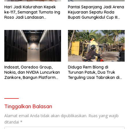
Hari Jadi Kalurahan Kepek
Pantai Sepanjang Jadi Arena
ke-117, Semangat Tumoto Ing
Kejuaraan Sepatu Roda
Roso Jadi Landasan
Bupati Gunungkidul Cup III
Membangun dengan
2026, 458 Atlet dari Tujuh
Keikhlasan
Provinsi Ramaikan Sport
Tourism
Indosat, Ooredoo Group,
Diduga Rem Blong di
Nokia, dan NVIDIA Luncurkan
Turunan Patuk, Dua Truk
Zankore, Bangun Platform
Terguling Usai Tabrakan di
Infrastruktur AI Terbesar di
Jalan Jogja–Wonosari
Asia Tenggara
Tinggalkan Balasan
Alamat email Anda tidak akan dipublikasikan.
Ruas yang wajib
ditandai
*