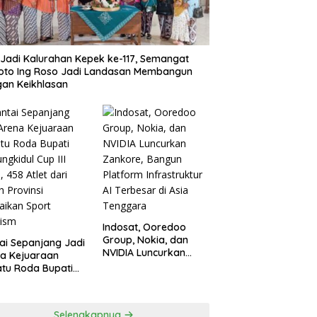
 Jadi Kalurahan Kepek ke-117, Semangat
oto Ing Roso Jadi Landasan Membangun
an Keikhlasan
Indosat, Ooredoo
Group, Nokia, dan
ai Sepanjang Jadi
NVIDIA Luncurkan
a Kejuaraan
Zankore, Bangun
tu Roda Bupati
Platform Infrastruktur
ngkidul Cup III
AI Terbesar di Asia
, 458 Atlet dari
Tenggara
h Provinsi
Selengkapnya