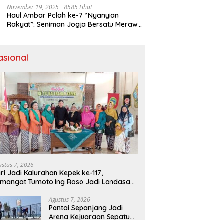
November 19, 2025
8585 Lihat
Haul Ambar Polah ke-7 “Nyanyian
Rakyat”: Seniman Jogja Bersatu Merawat
Warisan Kreativitas dan Suara
Perjuangan
asional
ustus 7, 2026
ri Jadi Kalurahan Kepek ke-117,
mangat Tumoto Ing Roso Jadi Landasan
embangun dengan Keikhlasan
Agustus 7, 2026
Pantai Sepanjang Jadi
Arena Kejuaraan Sepatu