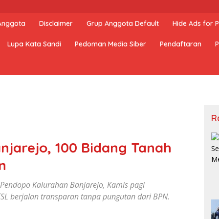
 Anggota
Disclaimer
Grup Anggota Default
Hide Ads for
Lupa Kata Sandi
Pedoman Media Siber
Pendaftaran
P
R
njarejo, 100 Bidang Tanah
n
i Pendopo Kalurahan Banjarejo, Kamis pagi
L berjalan transparan tanpa pungutan dari BPN.