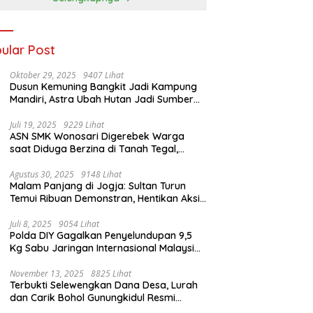
aikan Sport
ism
ular Post
Oktober 29, 2025
9407 Lihat
Dusun Kemuning Bangkit Jadi Kampung
Mandiri, Astra Ubah Hutan Jadi Sumber
Kehidupan
Juli 19, 2025
9229 Lihat
ASN SMK Wonosari Digerebek Warga
saat Diduga Berzina di Tanah Tegal,
Kabur Hanya Pakai Celana Dalam
Agustus 30, 2025
9148 Lihat
Malam Panjang di Jogja: Sultan Turun
Temui Ribuan Demonstran, Hentikan Aksi
dengan Pesan Damai
Juli 8, 2025
9054 Lihat
Polda DIY Gagalkan Penyelundupan 9,5
Kg Sabu Jaringan Internasional Malaysia-
Indonesia di Bandara YIA
November 13, 2025
8825 Lihat
Terbukti Selewengkan Dana Desa, Lurah
dan Carik Bohol Gunungkidul Resmi
Ditahan Kejari