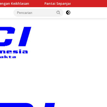
 Sepanjang Jadi Arena Kejuaraan Sepatu Roda Bupati Gunungkidul