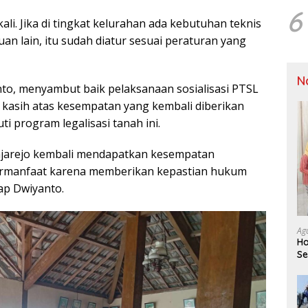
6
li. Jika di tingkat kelurahan ada kebutuhan teknis
n lain, itu sudah diatur sesuai peraturan yang
N
nto, menyambut baik pelaksanaan sosialisasi PTSL
 kasih atas kesempatan yang kembali diberikan
 program legalisasi tanah ini.
njarejo kembali mendapatkan kesempatan
bermanfaat karena memberikan kepastian hukum
ap Dwiyanto.
Ag
Ha
Se
M