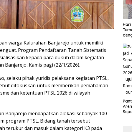
Hari
Tum
deng
an warga Kalurahan Banjarejo untuk memiliki
enguat. Program Pendaftaran Tanah Sistematis
sialisasikan kepada para dukuh dalam kegiatan
 Banjarejo, Kamis pagi (22/1/2026).
o, selaku pihak yuridis pelaksana kegiatan PTSL,
rsebut difokuskan untuk memberikan pemahaman
isme dan ketentuan PTSL 2026 di wilayah
Pant
Aren
Sepa
an Banjarejo mendapatkan alokasi sebanyak 100
Gunu
lam program PTSL. Bidang tanah tersebut
2026
ah terukur dan masuk dalam kategori K3 pada
Tuju