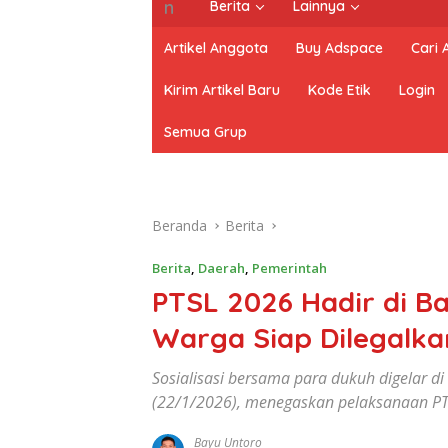
Berita
Lainnya
Artikel Anggota
Buy Adspace
Cari
Kirim Artikel Baru
Kode Etik
Login
Semua Grup
Beranda
Berita
Berita
,
Daerah
,
Pemerintah
PTSL 2026 Hadir di Ba
Warga Siap Dilegalka
Sosialisasi bersama para dukuh digelar d
(22/1/2026), menegaskan pelaksanaan PTS
Bayu Untoro