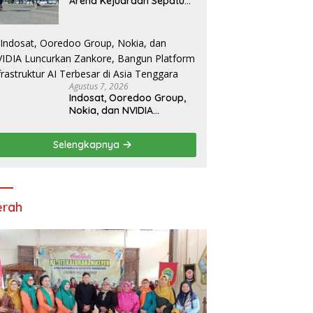
Arena Kejuaraan Sepatu
Roda Bupati Gunungkidul
Cup III 2026, 458 Atlet dari
Tujuh Provinsi Ramaikan
Sport Tourism
Agustus 7, 2026
Indosat, Ooredoo Group,
Nokia, dan NVIDIA
Luncurkan Zankore,
Bangun Platform
Selengkapnya
Infrastruktur AI Terbesar di
Asia Tenggara
erah