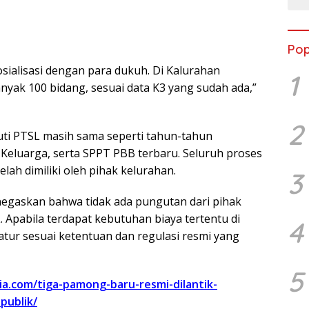
Ram
Tour
Pop
osialisasi dengan para dukuh. Di Kalurahan
1
nyak 100 bidang, sesuai data K3 yang sudah ada,”
2
ti PTSL masih sama seperti tahun-tahun
 Keluarga, serta SPPT PBB terbaru. Seluruh proses
ah dimiliki oleh pihak kelurahan.
3
egaskan bahwa tidak ada pungutan dari pihak
Apabila terdapat kebutuhan biaya tertentu di
4
iatur sesuai ketentuan dan regulasi resmi yang
5
ia.com/tiga-pamong-baru-resmi-dilantik-
publik/