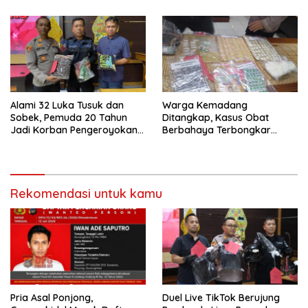
Alami 32 Luka Tusuk dan
Warga Kemadang
Sobek, Pemuda 20 Tahun
Ditangkap, Kasus Obat
Jadi Korban Pengeroyokan
Berbahaya Terbongkar
Brutal di Depan SMPN 2
hingga Sukoharjo
Playen
Rekomendasi untuk kamu
Pria Asal Ponjong,
Duel Live TikTok Berujung