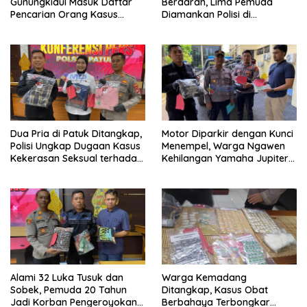
Gunungkidul Masuk Daftar
Berdarah, Lima Pemuda
Pencarian Orang Kasus
Diamankan Polisi di
Dugaan Pelecehan Seksual
Karangmojo
Dua Pria di Patuk Ditangkap,
Motor Diparkir dengan Kunci
Polisi Ungkap Dugaan Kasus
Menempel, Warga Ngawen
Kekerasan Seksual terhadap
Kehilangan Yamaha Jupiter
Perempuan
Senilai Rp3,5 Juta
Alami 32 Luka Tusuk dan
Warga Kemadang
Sobek, Pemuda 20 Tahun
Ditangkap, Kasus Obat
Jadi Korban Pengeroyokan
Berbahaya Terbongkar