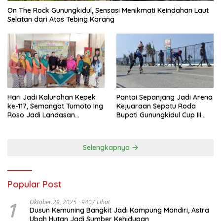
On The Rock Gunungkidul, Sensasi Menikmati Keindahan Laut
Selatan dari Atas Tebing Karang
Hari Jadi Kalurahan Kepek
Pantai Sepanjang Jadi Arena
ke-117, Semangat Tumoto Ing
Kejuaraan Sepatu Roda
Roso Jadi Landasan
Bupati Gunungkidul Cup III
Membangun dengan
2026, 458 Atlet dari Tujuh
Keikhlasan
Provinsi Ramaikan Sport
Tourism
Selengkapnya
Popular Post
1
Oktober 29, 2025
9407 Lihat
Dusun Kemuning Bangkit Jadi Kampung Mandiri, Astra
Ubah Hutan Jadi Sumber Kehidupan