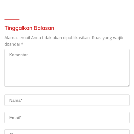
Brutal di Depan SMPN 2
hingga Sukoharjo
Playen
Tinggalkan Balasan
Alamat email Anda tidak akan dipublikasikan.
Ruas yang wajib
ditandai
*