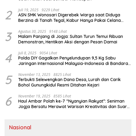
2
Juli 19, 2025
9229 Lihat
ASN SMK Wonosari Digerebek Warga saat Diduga
Berzina di Tanah Tegal, Kabur Hanya Pakai Celana
Dalam
3
Agustus 30, 2025
9148 Lihat
Malam Panjang di Jogja: Sultan Turun Temui Ribuan
Demonstran, Hentikan Aksi dengan Pesan Damai
4
Juli 8, 2025
9054 Lihat
Polda DIY Gagalkan Penyelundupan 9,5 Kg Sabu
Jaringan Internasional Malaysia-Indonesia di Bandara
YIA
5
November 13, 2025
8825 Lihat
Terbukti Selewengkan Dana Desa, Lurah dan Carik
Bohol Gunungkidul Resmi Ditahan Kejari
6
November 19, 2025
8585 Lihat
Haul Ambar Polah ke-7 “Nyanyian Rakyat”: Seniman
Jogja Bersatu Merawat Warisan Kreativitas dan Suara
Perjuangan
Nasional