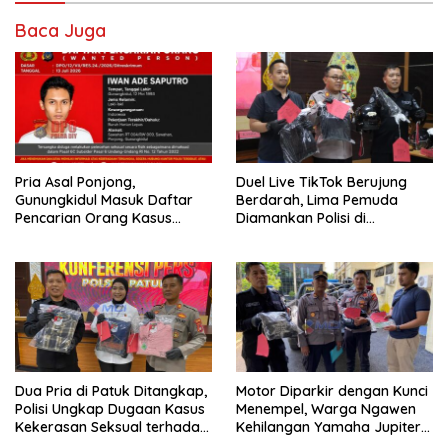
Baca Juga
Pria Asal Ponjong,
Duel Live TikTok Berujung
Gunungkidul Masuk Daftar
Berdarah, Lima Pemuda
Pencarian Orang Kasus
Diamankan Polisi di
Dugaan Pelecehan Seksual
Karangmojo
Dua Pria di Patuk Ditangkap,
Motor Diparkir dengan Kunci
Polisi Ungkap Dugaan Kasus
Menempel, Warga Ngawen
Kekerasan Seksual terhadap
Kehilangan Yamaha Jupiter
Perempuan
Senilai Rp3,5 Juta