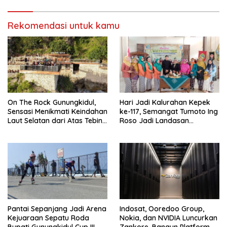
Warga
Rekomendasi untuk kamu
On The Rock Gunungkidul,
Hari Jadi Kalurahan Kepek
Sensasi Menikmati Keindahan
ke-117, Semangat Tumoto Ing
Laut Selatan dari Atas Tebing
Roso Jadi Landasan
Karang
Membangun dengan
Keikhlasan
Pantai Sepanjang Jadi Arena
Indosat, Ooredoo Group,
Kejuaraan Sepatu Roda
Nokia, dan NVIDIA Luncurkan