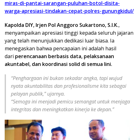
miras-di-pantai-sarangan-puluhan-botol-disita-
warga-apresiasi-tindakan-cepat-polres-gunungkidul/
Kapolda DIY, Irjen Pol Anggoro Sukartono, S.I.K.
,
menyampaikan apresiasi tinggi kepada seluruh jajaran
yang telah menunjukkan dedikasi luar biasa. Ia
menegaskan bahwa pencapaian ini adalah hasil
dari
perencanaan berbasis data, pelaksanaan
akuntabel, dan koordinasi solid di semua lini.
“Penghargaan ini bukan sekadar angka, tapi wujud
nyata akuntabilitas dan profesionalisme kita sebagai
pelayan publik,” ujarnya.
“Semoga ini menjadi pemicu semangat untuk menjaga
integritas dan meningkatkan kinerja ke depan.”