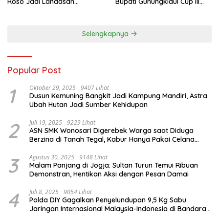
Roso Jadi Landasan
Bupati Gunungkidul Cup III
Membangun dengan
2026, 458 Atlet dari Tujuh
Keikhlasan
Provinsi Ramaikan Sport
Tourism
Selengkapnya
Popular Post
1
Oktober 29, 2025
9407 Lihat
Dusun Kemuning Bangkit Jadi Kampung Mandiri, Astra
Ubah Hutan Jadi Sumber Kehidupan
2
Juli 19, 2025
9229 Lihat
ASN SMK Wonosari Digerebek Warga saat Diduga
Berzina di Tanah Tegal, Kabur Hanya Pakai Celana
Dalam
3
Agustus 30, 2025
9148 Lihat
Malam Panjang di Jogja: Sultan Turun Temui Ribuan
Demonstran, Hentikan Aksi dengan Pesan Damai
4
Juli 8, 2025
9054 Lihat
Polda DIY Gagalkan Penyelundupan 9,5 Kg Sabu
Jaringan Internasional Malaysia-Indonesia di Bandara
YIA