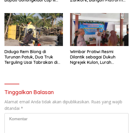
Bupati Gunungkidul Cup III
Zankore, Bangun Platform
2026, 458 Atlet dari Tujuh
Infrastruktur AI Terbesar di
Provinsi Ramaikan Sport
Asia Tenggara
Tourism
Diduga Rem Blong di
Wimbar Pratiwi Resmi
Turunan Patuk, Dua Truk
Dilantik sebagai Dukuh
Terguling Usai Tabrakan di
Ngrejek Kulon, Lurah
Jalan Jogja–Wonosari
Gombang Tekankan
Pelayanan Prima kepada
Warga
Tinggalkan Balasan
Alamat email Anda tidak akan dipublikasikan.
Ruas yang wajib
ditandai
*