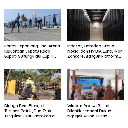
Karang
Membangun dengan
Keikhlasan
Pantai Sepanjang Jadi Arena
Indosat, Ooredoo Group,
Kejuaraan Sepatu Roda
Nokia, dan NVIDIA Luncurkan
Bupati Gunungkidul Cup III
Zankore, Bangun Platform
2026, 458 Atlet dari Tujuh
Infrastruktur AI Terbesar di
Provinsi Ramaikan Sport
Asia Tenggara
Tourism
Diduga Rem Blong di
Wimbar Pratiwi Resmi
Turunan Patuk, Dua Truk
Dilantik sebagai Dukuh
Terguling Usai Tabrakan di
Ngrejek Kulon, Lurah
Jalan Jogja–Wonosari
Gombang Tekankan
Pelayanan Prima kepada