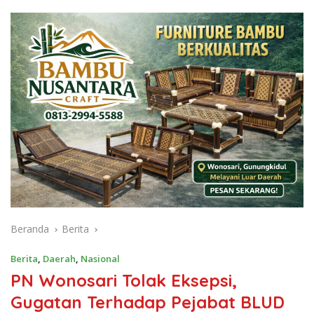
Beranda
Berita
Berita
,
Daerah
,
Nasional
PN Wonosari Tolak Eksepsi,
Gugatan Terhadap Pejabat BLUD