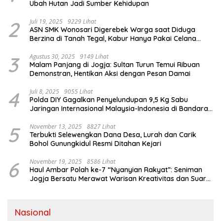
Ubah Hutan Jadi Sumber Kehidupan
2
Juli 19, 2025
9229 Lihat
ASN SMK Wonosari Digerebek Warga saat Diduga
Berzina di Tanah Tegal, Kabur Hanya Pakai Celana
Dalam
3
Agustus 30, 2025
9149 Lihat
Malam Panjang di Jogja: Sultan Turun Temui Ribuan
Demonstran, Hentikan Aksi dengan Pesan Damai
4
Juli 8, 2025
9055 Lihat
Polda DIY Gagalkan Penyelundupan 9,5 Kg Sabu
Jaringan Internasional Malaysia-Indonesia di Bandara
YIA
5
November 13, 2025
8827 Lihat
Terbukti Selewengkan Dana Desa, Lurah dan Carik
Bohol Gunungkidul Resmi Ditahan Kejari
6
November 19, 2025
8586 Lihat
Haul Ambar Polah ke-7 “Nyanyian Rakyat”: Seniman
Jogja Bersatu Merawat Warisan Kreativitas dan Suara
Perjuangan
Nasional