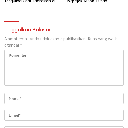
Terguling Usai Tabrakan di
Ngrejek Kulon, Lurah
Jalan Jogja–Wonosari
Gombang Tekankan
Pelayanan Prima kepada
Warga
Tinggalkan Balasan
Alamat email Anda tidak akan dipublikasikan.
Ruas yang wajib
ditandai
*