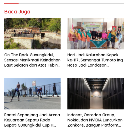
Baca Juga
On The Rock Gunungkidul,
Hari Jadi Kalurahan Kepek
Sensasi Menikmati Keindahan
ke-117, Semangat Tumoto Ing
Laut Selatan dari Atas Tebing
Roso Jadi Landasan
Karang
Membangun dengan
Keikhlasan
Pantai Sepanjang Jadi Arena
Indosat, Ooredoo Group,
Kejuaraan Sepatu Roda
Nokia, dan NVIDIA Luncurkan
Bupati Gunungkidul Cup III
Zankore, Bangun Platform