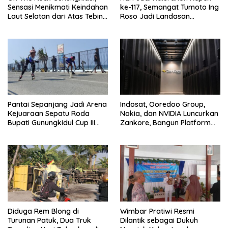
Sensasi Menikmati Keindahan
ke-117, Semangat Tumoto Ing
Laut Selatan dari Atas Tebing
Roso Jadi Landasan
Karang
Membangun dengan
Keikhlasan
Pantai Sepanjang Jadi Arena
Indosat, Ooredoo Group,
Kejuaraan Sepatu Roda
Nokia, dan NVIDIA Luncurkan
Bupati Gunungkidul Cup III
Zankore, Bangun Platform
2026, 458 Atlet dari Tujuh
Infrastruktur AI Terbesar di
Provinsi Ramaikan Sport
Asia Tenggara
Tourism
Diduga Rem Blong di
Wimbar Pratiwi Resmi
Turunan Patuk, Dua Truk
Dilantik sebagai Dukuh