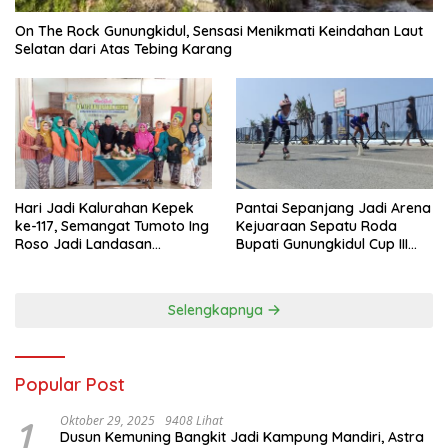
On The Rock Gunungkidul, Sensasi Menikmati Keindahan Laut
Selatan dari Atas Tebing Karang
Hari Jadi Kalurahan Kepek
Pantai Sepanjang Jadi Arena
ke-117, Semangat Tumoto Ing
Kejuaraan Sepatu Roda
Roso Jadi Landasan
Bupati Gunungkidul Cup III
Membangun dengan
2026, 458 Atlet dari Tujuh
Keikhlasan
Provinsi Ramaikan Sport
Tourism
Selengkapnya
Popular Post
1
Oktober 29, 2025
9408 Lihat
Dusun Kemuning Bangkit Jadi Kampung Mandiri, Astra