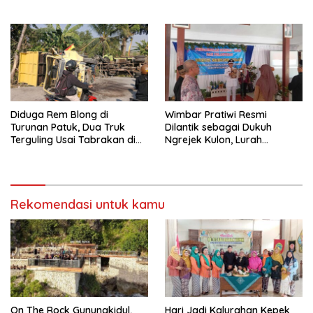
2026, 458 Atlet dari Tujuh
Infrastruktur AI Terbesar di
Provinsi Ramaikan Sport
Asia Tenggara
Tourism
Diduga Rem Blong di
Wimbar Pratiwi Resmi
Turunan Patuk, Dua Truk
Dilantik sebagai Dukuh
Terguling Usai Tabrakan di
Ngrejek Kulon, Lurah
Jalan Jogja–Wonosari
Gombang Tekankan
Pelayanan Prima kepada
Warga
Rekomendasi untuk kamu
On The Rock Gunungkidul,
Hari Jadi Kalurahan Kepek