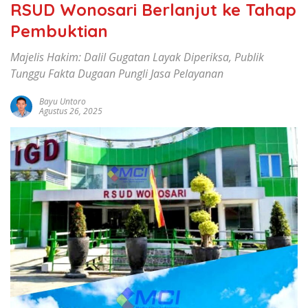
RSUD Wonosari Berlanjut ke Tahap
Pembuktian
Majelis Hakim: Dalil Gugatan Layak Diperiksa, Publik
Tunggu Fakta Dugaan Pungli Jasa Pelayanan
Bayu Untoro
Agustus 26, 2025