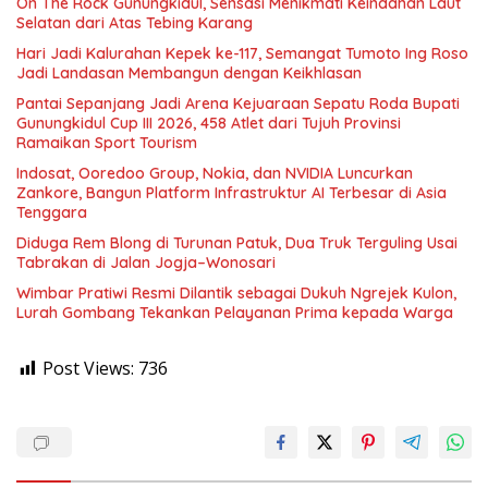
On The Rock Gunungkidul, Sensasi Menikmati Keindahan Laut
Selatan dari Atas Tebing Karang
Hari Jadi Kalurahan Kepek ke-117, Semangat Tumoto Ing Roso
Jadi Landasan Membangun dengan Keikhlasan
Pantai Sepanjang Jadi Arena Kejuaraan Sepatu Roda Bupati
Gunungkidul Cup III 2026, 458 Atlet dari Tujuh Provinsi
Ramaikan Sport Tourism
Indosat, Ooredoo Group, Nokia, dan NVIDIA Luncurkan
Zankore, Bangun Platform Infrastruktur AI Terbesar di Asia
Tenggara
Diduga Rem Blong di Turunan Patuk, Dua Truk Terguling Usai
Tabrakan di Jalan Jogja–Wonosari
Wimbar Pratiwi Resmi Dilantik sebagai Dukuh Ngrejek Kulon,
Lurah Gombang Tekankan Pelayanan Prima kepada Warga
Post Views:
736