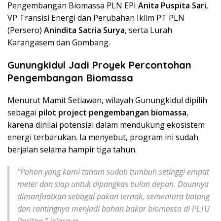
Pengembangan Biomassa PLN EPI
Anita Puspita Sari
,
VP Transisi Energi dan Perubahan Iklim PT PLN
(Persero)
Anindita Satria Surya
, serta Lurah
Karangasem dan Gombang.
Gunungkidul Jadi Proyek Percontohan
Pengembangan Biomassa
Menurut Mamit Setiawan, wilayah Gunungkidul dipilih
sebagai
pilot project pengembangan biomassa
,
karena dinilai potensial dalam mendukung ekosistem
energi terbarukan. Ia menyebut, program ini sudah
berjalan selama hampir tiga tahun.
“Pohon yang kami tanam sudah tumbuh setinggi empat
meter dan siap untuk dipangkas bulan depan. Daunnya
dimanfaatkan sebagai pakan ternak, sementara batang
dan rantingnya menjadi bahan bakar biomassa di PLTU
Pacitan,” jelasnya.