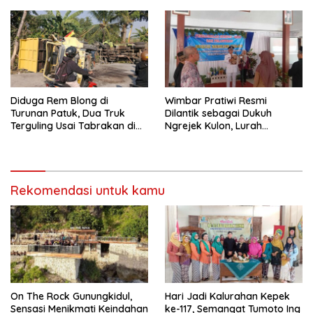
Provinsi Ramaikan Sport
Asia Tenggara
Tourism
Diduga Rem Blong di
Wimbar Pratiwi Resmi
Turunan Patuk, Dua Truk
Dilantik sebagai Dukuh
Terguling Usai Tabrakan di
Ngrejek Kulon, Lurah
Jalan Jogja–Wonosari
Gombang Tekankan
Pelayanan Prima kepada
Warga
Rekomendasi untuk kamu
On The Rock Gunungkidul,
Hari Jadi Kalurahan Kepek
Sensasi Menikmati Keindahan
ke-117, Semangat Tumoto Ing