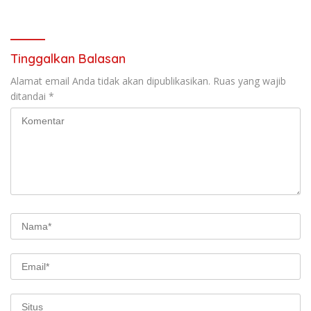
Jalan Jogja–Wonosari
Gombang Tekankan
Pelayanan Prima kepada
Warga
Tinggalkan Balasan
Alamat email Anda tidak akan dipublikasikan.
Ruas yang wajib
ditandai
*