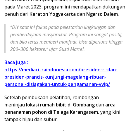
pada Maret 2023, program ini mendapatkan dukungan
penuh dari
Keraton Yogyakarta
dan
Ngarso Dalem
.
“DIY saat ini fokus pada pelestarian lingkungan dan
pemberdayaan masyarakat. Program ini sangat positif,
dan bila terus memberi manfaat, bisa diperluas hingga
200–300 hektare,” ujar Gusti Marrel.
Baca Juga :
https://mediacitraindonesia.com/presiden-ri-dan-
presiden-prancis-kunjungi-magelang-ribuan-
personel-disiagakan-untuk-pengamanan-vvip/
Setelah pembukaan pelatihan, rombongan
meninjau
lokasi rumah bibit di Gombang
dan
area
penanaman pohon di Telaga Karangasem
, yang kini
tampak hijau dan subur.