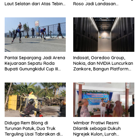
Laut Selatan dari Atas Tebing
Roso Jadi Landasan
Karang
Membangun dengan
Keikhlasan
Pantai Sepanjang Jadi Arena
Indosat, Ooredoo Group,
Kejuaraan Sepatu Roda
Nokia, dan NVIDIA Luncurkan
Bupati Gunungkidul Cup III
Zankore, Bangun Platform
2026, 458 Atlet dari Tujuh
Infrastruktur AI Terbesar di
Provinsi Ramaikan Sport
Asia Tenggara
Tourism
Diduga Rem Blong di
Wimbar Pratiwi Resmi
Turunan Patuk, Dua Truk
Dilantik sebagai Dukuh
Terguling Usai Tabrakan di
Ngrejek Kulon, Lurah