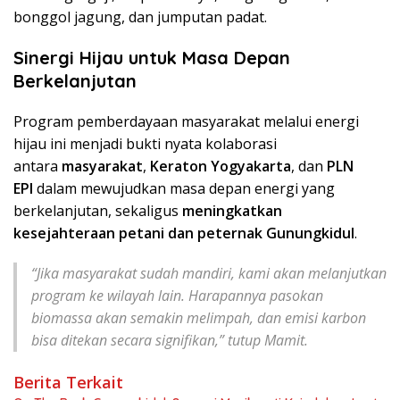
bonggol jagung, dan jumputan padat.
Sinergi Hijau untuk Masa Depan
Berkelanjutan
Program pemberdayaan masyarakat melalui energi
hijau ini menjadi bukti nyata kolaborasi
antara
masyarakat
,
Keraton Yogyakarta
, dan
PLN
EPI
dalam mewujudkan masa depan energi yang
berkelanjutan, sekaligus
meningkatkan
kesejahteraan petani dan peternak Gunungkidul
.
“Jika masyarakat sudah mandiri, kami akan melanjutkan
program ke wilayah lain. Harapannya pasokan
biomassa akan semakin melimpah, dan emisi karbon
bisa ditekan secara signifikan,” tutup Mamit.
Berita Terkait