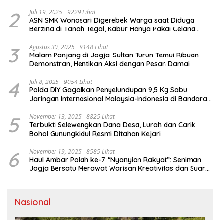
2
Juli 19, 2025
9229 Lihat
ASN SMK Wonosari Digerebek Warga saat Diduga
Berzina di Tanah Tegal, Kabur Hanya Pakai Celana
Dalam
3
Agustus 30, 2025
9148 Lihat
Malam Panjang di Jogja: Sultan Turun Temui Ribuan
Demonstran, Hentikan Aksi dengan Pesan Damai
4
Juli 8, 2025
9054 Lihat
Polda DIY Gagalkan Penyelundupan 9,5 Kg Sabu
Jaringan Internasional Malaysia-Indonesia di Bandara
YIA
5
November 13, 2025
8825 Lihat
Terbukti Selewengkan Dana Desa, Lurah dan Carik
Bohol Gunungkidul Resmi Ditahan Kejari
6
November 19, 2025
8585 Lihat
Haul Ambar Polah ke-7 “Nyanyian Rakyat”: Seniman
Jogja Bersatu Merawat Warisan Kreativitas dan Suara
Perjuangan
Nasional