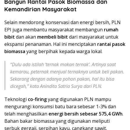
Bangun Rantai Pasok Biomassa dan
Kemandirian Masyarakat
Selain mendorong konservasi dan energi bersih, PLN
EPI juga membantu masyarakat membangun
rumah
bibit
dan akan
membeli bibit
dari masyarakat untuk
ekspansi penanaman. Hal ini menciptakan
rantai pasok
biomassa
yang berpihak kepada warga lokal.
“Dulu ada istilah ‘ternak makan ternak’. Artinya saat
kemarau, peternak menjual ternaknya untuk beli pakan.
Sekarang dengan adanya pohon pakan, hal itu bisa
dicegah,” kata Anindita Satria Surya dari PLN.
Teknologi
co-firing
yang digunakan PLN mampu
mengurangi konsumsi batu bara sebesar 1-3% dan
telah menghasilkan
energi bersih sebesar 575,4 GWh
.
Bahan bakar biomassa yang digunakan meliputi
serbuk gergaji, serpihan kayu, cangkang sawit,