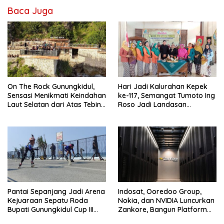
Baca Juga
On The Rock Gunungkidul,
Hari Jadi Kalurahan Kepek
Sensasi Menikmati Keindahan
ke-117, Semangat Tumoto Ing
Laut Selatan dari Atas Tebing
Roso Jadi Landasan
Karang
Membangun dengan
Keikhlasan
Pantai Sepanjang Jadi Arena
Indosat, Ooredoo Group,
Kejuaraan Sepatu Roda
Nokia, dan NVIDIA Luncurkan
Bupati Gunungkidul Cup III
Zankore, Bangun Platform
2026, 458 Atlet dari Tujuh
Infrastruktur AI Terbesar di