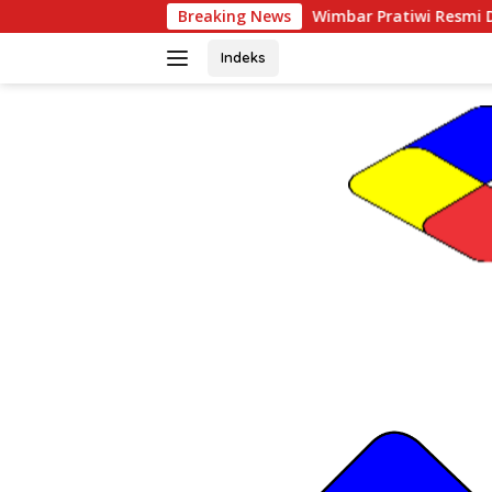
Langsung
Wimbar Pratiwi Resmi Dilantik sebagai Dukuh Ngr
Breaking News
ke
konten
Indeks