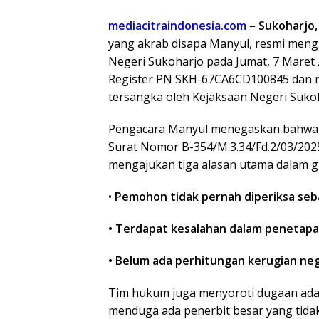
mediacitraindonesia.com
– Sukoharjo,
yang akrab disapa Manyul, resmi me
Negeri Sukoharjo pada Jumat, 7 Maret
Register PN SKH-67CA6CD100845 dan m
tersangka oleh Kejaksaan Negeri Sukoh
Pengacara Manyul menegaskan bahwa p
Surat Nomor B-354/M.3.34/Fd.2/03/2025
mengajukan tiga alasan utama dalam gu
•
Pemohon tidak pernah diperiksa seba
• Terdapat kesalahan dalam penetap
• Belum ada perhitungan kerugian ne
Tim hukum juga menyoroti dugaan adan
menduga ada penerbit besar yang tida