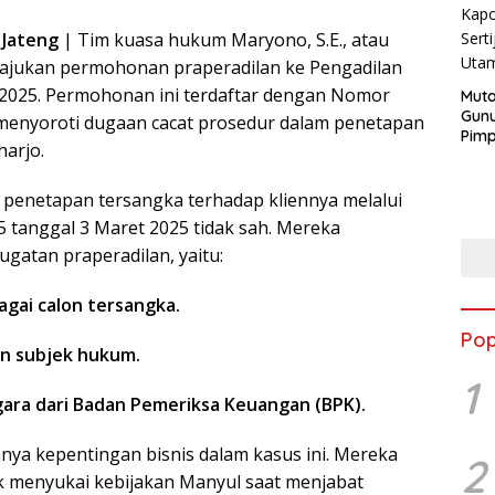
 Jateng
| Tim kuasa hukum Maryono, S.E., atau
ngajukan permohonan
praperadilan
ke Pengadilan
 2025. Permohonan ini terdaftar dengan Nomor
Muta
Gunu
enyoroti dugaan cacat prosedur dalam penetapan
Pimp
arjo.
Pej
Kap
enetapan tersangka terhadap kliennya melalui
 tanggal 3 Maret 2025 tidak sah. Mereka
gatan praperadilan, yaitu:
gai calon tersangka.
Pop
an subjek hukum.
1
gara dari Badan Pemeriksa Keuangan (BPK).
ya kepentingan bisnis dalam kasus ini. Mereka
2
k menyukai kebijakan Manyul saat menjabat