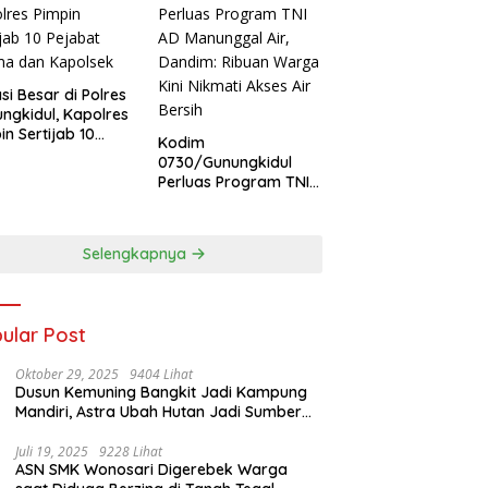
si Besar di Polres
ngkidul, Kapolres
in Sertijab 10
Kodim
abat Utama dan
0730/Gunungkidul
olsek
Perluas Program TNI
AD Manunggal Air,
Dandim: Ribuan
Warga Kini Nikmati
Selengkapnya
Akses Air Bersih
ular Post
Oktober 29, 2025
9404 Lihat
Dusun Kemuning Bangkit Jadi Kampung
Mandiri, Astra Ubah Hutan Jadi Sumber
Kehidupan
Juli 19, 2025
9228 Lihat
ASN SMK Wonosari Digerebek Warga