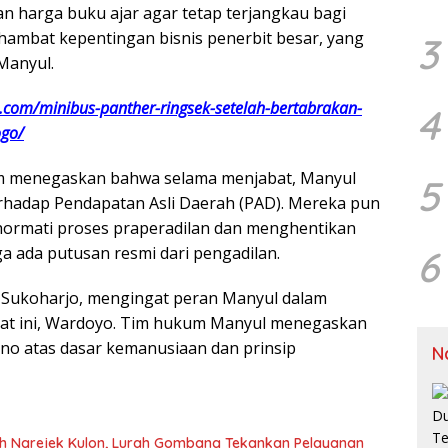
n harga buku ajar agar tetap terjangkau bagi
hambat kepentingan bisnis penerbit besar, yang
3
Manyul.
a.com/minibus-panther-ringsek-setelah-bertabrakan-
4
ogo/
m menegaskan bahwa selama menjabat, Manyul
5
erhadap Pendapatan Asli Daerah (PAD). Mereka pun
ormati proses praperadilan dan menghentikan
 ada putusan resmi dari pengadilan.
6
di Sukoharjo, mengingat peran Manyul dalam
saat ini, Wardoyo. Tim hukum Manyul menegaskan
no atas dasar kemanusiaan dan prinsip
N
kuh Ngrejek Kulon, Lurah Gombang Tekankan Pelayanan