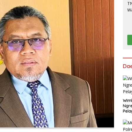
Da
Wimb
Ngre
Pel