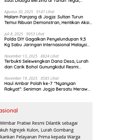
saat Diduga Berzina di Tanah Tegal,
Kabur Hanya Pakai Celana Dalam
Agustus 30, 2025
9147 Lihat
Malam Panjang di Jogja: Sultan Turun
Temui Ribuan Demonstran, Hentikan Aksi
dengan Pesan Damai
Juli 8, 2025
9053 Lihat
Polda DIY Gagalkan Penyelundupan 9,5
Kg Sabu Jaringan Internasional Malaysia-
Indonesia di Bandara YIA
November 13, 2025
8824 Lihat
Terbukti Selewengkan Dana Desa, Lurah
dan Carik Bohol Gunungkidul Resmi
Ditahan Kejari
November 19, 2025
8585 Lihat
Haul Ambar Polah ke-7 “Nyanyian
Rakyat”: Seniman Jogja Bersatu Merawat
Warisan Kreativitas dan Suara
Perjuangan
asional