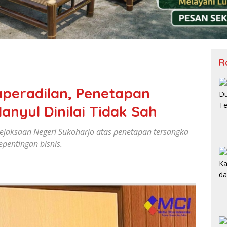
R
peradilan, Penetapan
nyul Dinilai Tidak Sah
aksaan Negeri Sukoharjo atas penetapan tersangka
epentingan bisnis.