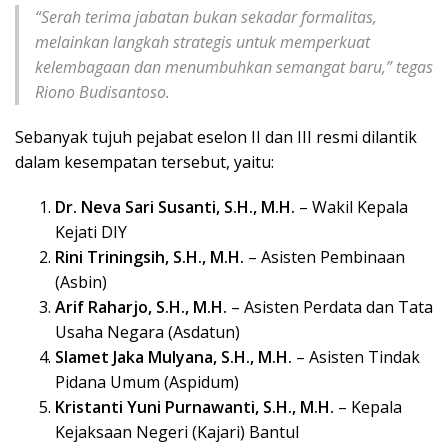
“Serah terima jabatan bukan sekadar formalitas,
melainkan langkah strategis untuk memperkuat
kelembagaan dan menumbuhkan semangat baru,” tegas
Riono Budisantoso.
Sebanyak tujuh pejabat eselon II dan III resmi dilantik
dalam kesempatan tersebut, yaitu:
Dr. Neva Sari Susanti, S.H., M.H.
– Wakil Kepala
Kejati DIY
Rini Triningsih, S.H., M.H.
– Asisten Pembinaan
(Asbin)
Arif Raharjo, S.H., M.H.
– Asisten Perdata dan Tata
Usaha Negara (Asdatun)
Slamet Jaka Mulyana, S.H., M.H.
– Asisten Tindak
Pidana Umum (Aspidum)
Kristanti Yuni Purnawanti, S.H., M.H.
– Kepala
Kejaksaan Negeri (Kajari) Bantul