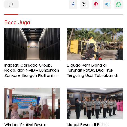
Baca Juga
Indosat, Ooredoo Group,
Diduga Rem Blong di
Nokia, dan NVIDIA Luncurkan
Turunan Patuk, Dua Truk
Zankore, Bangun Platform
Terguling Usai Tabrakan di
Infrastruktur AI Terbesar di
Jalan Jogja–Wonosari
Asia Tenggara
Wimbar Pratiwi Resmi
Mutasi Besar di Polres