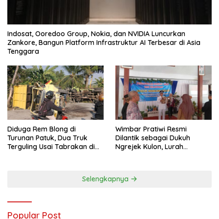
Indosat, Ooredoo Group, Nokia, dan NVIDIA Luncurkan
Zankore, Bangun Platform Infrastruktur AI Terbesar di Asia
Tenggara
Diduga Rem Blong di
Wimbar Pratiwi Resmi
Turunan Patuk, Dua Truk
Dilantik sebagai Dukuh
Terguling Usai Tabrakan di
Ngrejek Kulon, Lurah
Jalan Jogja–Wonosari
Gombang Tekankan
Pelayanan Prima kepada
Warga
Selengkapnya
Popular Post