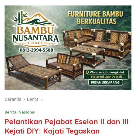
Beranda
Berita
Berita
,
Nasional
Pelantikan Pejabat Eselon II dan III
Kejati DIY: Kajati Tegaskan