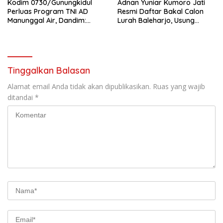
Kodim 0730/Gunungkidul
Adnan Yuniar Kumoro Jati
Perluas Program TNI AD
Resmi Daftar Bakal Calon
Manunggal Air, Dandim:
Lurah Baleharjo, Usung
Ribuan Warga Kini Nikmati
Semangat Kolaborasi dan
Akses Air Bersih
Transparansi
Tinggalkan Balasan
Alamat email Anda tidak akan dipublikasikan.
Ruas yang wajib
ditandai
*