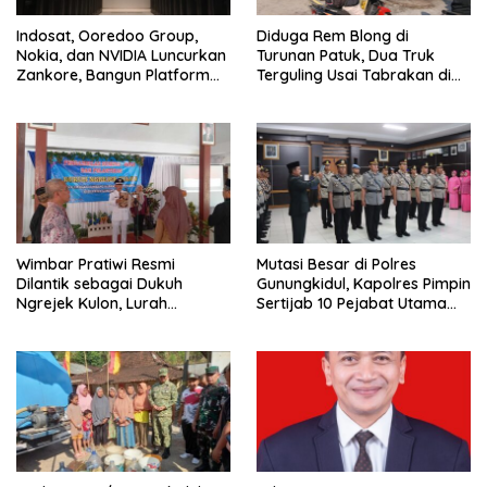
Indosat, Ooredoo Group,
Diduga Rem Blong di
Nokia, dan NVIDIA Luncurkan
Turunan Patuk, Dua Truk
Zankore, Bangun Platform
Terguling Usai Tabrakan di
Infrastruktur AI Terbesar di
Jalan Jogja–Wonosari
Asia Tenggara
Wimbar Pratiwi Resmi
Mutasi Besar di Polres
Dilantik sebagai Dukuh
Gunungkidul, Kapolres Pimpin
Ngrejek Kulon, Lurah
Sertijab 10 Pejabat Utama
Gombang Tekankan
dan Kapolsek
Pelayanan Prima kepada
Warga