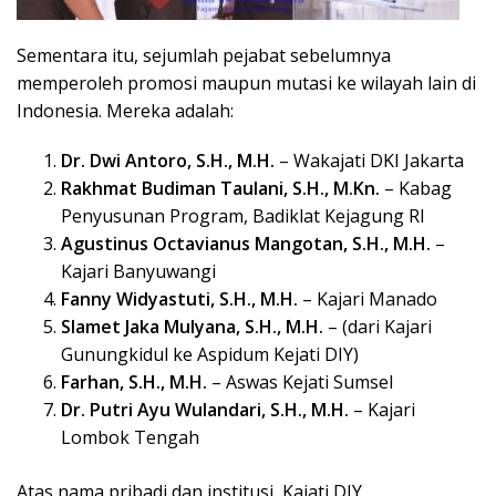
Sementara itu, sejumlah pejabat sebelumnya
memperoleh promosi maupun mutasi ke wilayah lain di
Indonesia. Mereka adalah:
Dr. Dwi Antoro, S.H., M.H.
– Wakajati DKI Jakarta
Rakhmat Budiman Taulani, S.H., M.Kn.
– Kabag
Penyusunan Program, Badiklat Kejagung RI
Agustinus Octavianus Mangotan, S.H., M.H.
–
Kajari Banyuwangi
Fanny Widyastuti, S.H., M.H.
– Kajari Manado
Slamet Jaka Mulyana, S.H., M.H.
– (dari Kajari
Gunungkidul ke Aspidum Kejati DIY)
Farhan, S.H., M.H.
– Aswas Kejati Sumsel
Dr. Putri Ayu Wulandari, S.H., M.H.
– Kajari
Lombok Tengah
Atas nama pribadi dan institusi, Kajati DIY