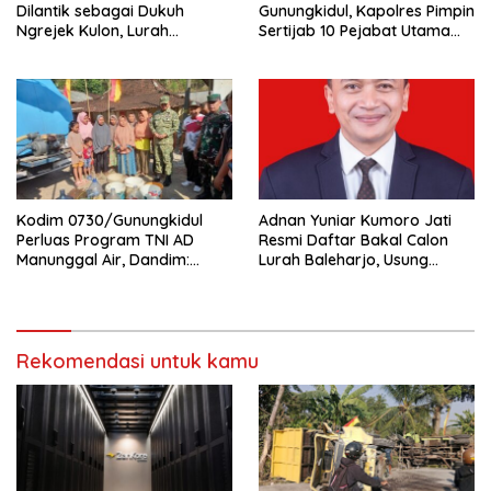
Dilantik sebagai Dukuh
Gunungkidul, Kapolres Pimpin
Ngrejek Kulon, Lurah
Sertijab 10 Pejabat Utama
Gombang Tekankan
dan Kapolsek
Pelayanan Prima kepada
Warga
Kodim 0730/Gunungkidul
Adnan Yuniar Kumoro Jati
Perluas Program TNI AD
Resmi Daftar Bakal Calon
Manunggal Air, Dandim:
Lurah Baleharjo, Usung
Ribuan Warga Kini Nikmati
Semangat Kolaborasi dan
Akses Air Bersih
Transparansi
Rekomendasi untuk kamu