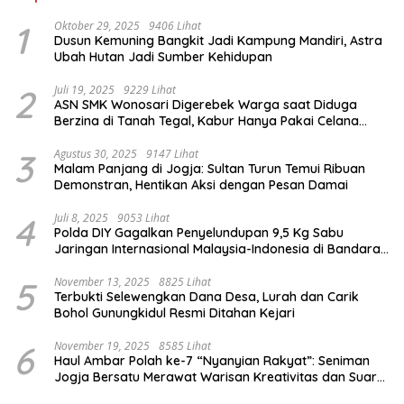
1
Oktober 29, 2025
9406 Lihat
Dusun Kemuning Bangkit Jadi Kampung Mandiri, Astra
Ubah Hutan Jadi Sumber Kehidupan
2
Juli 19, 2025
9229 Lihat
ASN SMK Wonosari Digerebek Warga saat Diduga
Berzina di Tanah Tegal, Kabur Hanya Pakai Celana
Dalam
3
Agustus 30, 2025
9147 Lihat
Malam Panjang di Jogja: Sultan Turun Temui Ribuan
Demonstran, Hentikan Aksi dengan Pesan Damai
4
Juli 8, 2025
9053 Lihat
Polda DIY Gagalkan Penyelundupan 9,5 Kg Sabu
Jaringan Internasional Malaysia-Indonesia di Bandara
YIA
5
November 13, 2025
8825 Lihat
Terbukti Selewengkan Dana Desa, Lurah dan Carik
Bohol Gunungkidul Resmi Ditahan Kejari
6
November 19, 2025
8585 Lihat
Haul Ambar Polah ke-7 “Nyanyian Rakyat”: Seniman
Jogja Bersatu Merawat Warisan Kreativitas dan Suara
Perjuangan