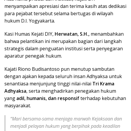
menyampaikan apresiasi dan terima kasih atas dedikasi
para pejabat tersebut selama bertugas di wilayah
hukum D.I. Yogyakarta.
Kasi Humas Kejati DIY,
Herwatan, S.H.,
menambahkan
bahwa pelantikan ini merupakan bagian dari langkah
strategis dalam penguatan institusi serta penyegaran
aparatur penegak hukum.
Kajati Riono Budisantoso pun menutup sambutan
dengan ajakan kepada seluruh insan Adhyaksa untuk
senantiasa menjunjung tinggi nilai-nilai
Tri Krama
Adhyaksa
, serta menghadirkan penegakan hukum
yang
adil, humanis, dan responsif
terhadap kebutuhan
masyarakat.
“Mari bersama-sama menjaga marwah Kejaksaan dan
menjadi pelayan hukum yang berpihak pada keadilan