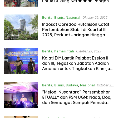
untuk Dukung Ketahanan Pangan
Nasional
Berita
,
Bisnis
,
Nasional
Oktober 29, 2025
Indosat Ooredoo Hutchison Catat
Pertumbuhan Stabil di Kuartal III
2025, Perkuat Jaringan Hingga
100% di Jawa Tengah & DIY
Berita
,
Pemerintah
Oktober 29, 2025
Kajati DIY Lantik Pejabat Eselon II
dan III, Tegaskan Jabatan Adalah
Amanah untuk Tingkatkan Kinerja
Kejaksaan
Berita
,
Bisnis
,
Budaya
,
Nasional
Oktober 29,
2025
“Melodi Nusantara” Persembahan
8TUALLY dan PSM UGM: Nada, Doa,
dan Semangat Sumpah Pemuda
dari Yogyakarta untuk Indonesia