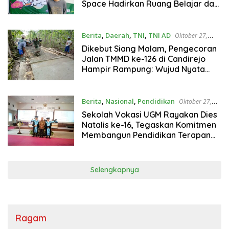
Space Hadirkan Ruang Belajar dan
Rekreasi Keluarga
Berita
,
Daerah
,
TNI
,
TNI AD
Oktober 27,
2025
Dikebut Siang Malam, Pengecoran
Jalan TMMD ke-126 di Candirejo
Hampir Rampung: Wujud Nyata
Kemanunggalan TNI dan Rakyat
Berita
,
Nasional
,
Pendidikan
Oktober 27,
2025
Sekolah Vokasi UGM Rayakan Dies
Natalis ke-16, Tegaskan Komitmen
Membangun Pendidikan Terapan
yang Berdampak
Selengkapnya
Ragam