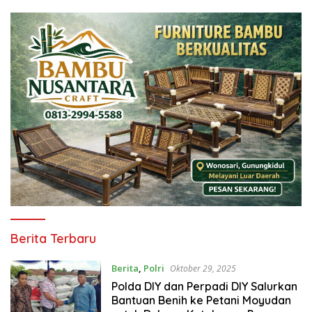
mediacitraindonesia.com
Berita Terbaru
Berita
,
Polri
Oktober 29, 2025
Polda DIY dan Perpadi DIY Salurkan
Bantuan Benih ke Petani Moyudan