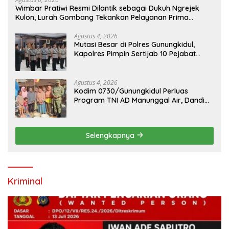
Wimbar Pratiwi Resmi Dilantik sebagai Dukuh Ngrejek
Kulon, Lurah Gombang Tekankan Pelayanan Prima
kepada Warga
Agustus 4, 2026
Mutasi Besar di Polres Gunungkidul,
Kapolres Pimpin Sertijab 10 Pejabat
Utama dan Kapolsek
Agustus 4, 2026
Kodim 0730/Gunungkidul Perluas
Program TNI AD Manunggal Air, Dandim:
Ribuan Warga Kini Nikmati Akses Air
Bersih
Selengkapnya
Kriminal