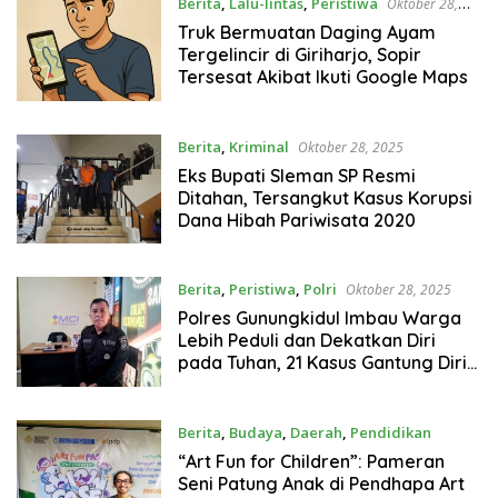
Berita
,
Lalu-lintas
,
Peristiwa
Oktober 28,
2025
Truk Bermuatan Daging Ayam
Tergelincir di Giriharjo, Sopir
Tersesat Akibat Ikuti Google Maps
Berita
,
Kriminal
Oktober 28, 2025
Eks Bupati Sleman SP Resmi
Ditahan, Tersangkut Kasus Korupsi
Dana Hibah Pariwisata 2020
Berita
,
Peristiwa
,
Polri
Oktober 28, 2025
Polres Gunungkidul Imbau Warga
Lebih Peduli dan Dekatkan Diri
pada Tuhan, 21 Kasus Gantung Diri
Terjadi Sepanjang 2025
Berita
,
Budaya
,
Daerah
,
Pendidikan
Oktober 28, 2025
“Art Fun for Children”: Pameran
Seni Patung Anak di Pendhapa Art