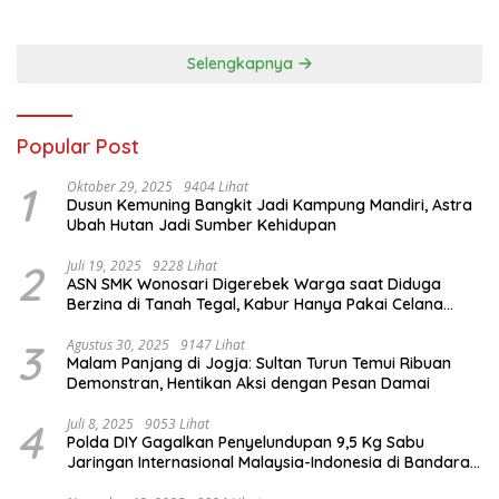
dan Kapolsek
Ribuan Warga Kini Nikmati
Akses Air Bersih
Selengkapnya
Popular Post
1
Oktober 29, 2025
9404 Lihat
Dusun Kemuning Bangkit Jadi Kampung Mandiri, Astra
Ubah Hutan Jadi Sumber Kehidupan
2
Juli 19, 2025
9228 Lihat
ASN SMK Wonosari Digerebek Warga saat Diduga
Berzina di Tanah Tegal, Kabur Hanya Pakai Celana
Dalam
3
Agustus 30, 2025
9147 Lihat
Malam Panjang di Jogja: Sultan Turun Temui Ribuan
Demonstran, Hentikan Aksi dengan Pesan Damai
4
Juli 8, 2025
9053 Lihat
Polda DIY Gagalkan Penyelundupan 9,5 Kg Sabu
Jaringan Internasional Malaysia-Indonesia di Bandara
YIA