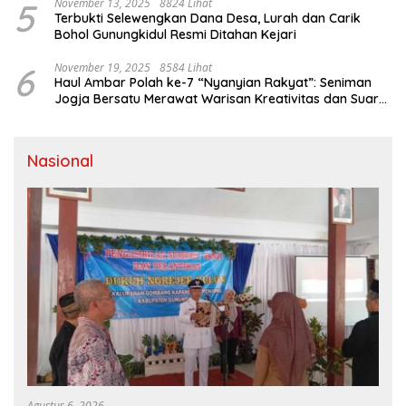
5
November 13, 2025
8824 Lihat
Terbukti Selewengkan Dana Desa, Lurah dan Carik
Bohol Gunungkidul Resmi Ditahan Kejari
6
November 19, 2025
8584 Lihat
Haul Ambar Polah ke-7 “Nyanyian Rakyat”: Seniman
Jogja Bersatu Merawat Warisan Kreativitas dan Suara
Perjuangan
Nasional
Agustus 6, 2026