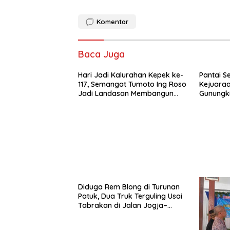
Komentar
Baca Juga
Hari Jadi Kalurahan Kepek ke-
Pantai S
117, Semangat Tumoto Ing Roso
Kejuaraa
Jadi Landasan Membangun
Gunungkid
dengan Keikhlasan
Atlet dar
Ramaika
Diduga Rem Blong di Turunan
Patuk, Dua Truk Terguling Usai
Tabrakan di Jalan Jogja–
Wonosari