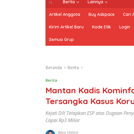
Berita
Lainnya
Artikel Anggota
Buy Adspace
Cari
Kirim Artikel Baru
Kode Etik
Login
Semua Grup
Beranda
Berita
Berita
Mantan Kadis Kominfo
Tersangka Kasus Koru
Kejati DIY Tetapkan ESP atas Dugaan Pen
Capai Rp3 Miliar
Bayu Untoro