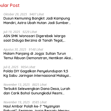
ular Post
Oktober 29, 2025
9407 Lihat
Dusun Kemuning Bangkit Jadi Kampung
Mandiri, Astra Ubah Hutan Jadi Sumber
Kehidupan
Juli 19, 2025
9229 Lihat
ASN SMK Wonosari Digerebek Warga
saat Diduga Berzina di Tanah Tegal,
Kabur Hanya Pakai Celana Dalam
Agustus 30, 2025
9148 Lihat
Malam Panjang di Jogja: Sultan Turun
Temui Ribuan Demonstran, Hentikan Aksi
dengan Pesan Damai
Juli 8, 2025
9054 Lihat
Polda DIY Gagalkan Penyelundupan 9,5
Kg Sabu Jaringan Internasional Malaysia-
Indonesia di Bandara YIA
November 13, 2025
8825 Lihat
Terbukti Selewengkan Dana Desa, Lurah
dan Carik Bohol Gunungkidul Resmi
Ditahan Kejari
November 19, 2025
8585 Lihat
Haul Ambar Polah ke-7 “Nyanyian
Rakyat”: Seniman Jogja Bersatu Merawat