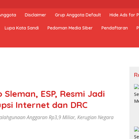
 Anggota
Disclaimer
Grup Anggota Default
Hide Ads for
Lupa Kata Sandi
Pedoman Media Siber
Pendaftaran
P
R
 Sleman, ESP, Resmi Jadi
psi Internet dan DRC
yalahgunaan Anggaran Rp3,9 Miliar, Kerugian Negara