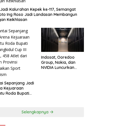
 Jadi Kalurahan Kepek ke-117, Semangat
oto Ing Roso Jadi Landasan Membangun
an Keikhlasan
Indosat, Ooredoo
Group, Nokia, dan
NVIDIA Luncurkan
Zankore, Bangun
Platform Infrastruktur
AI Terbesar di Asia
ai Sepanjang Jadi
Tenggara
a Kejuaraan
tu Roda Bupati
ngkidul Cup III
, 458 Atlet dari
h Provinsi
Selengkapnya
aikan Sport
ism