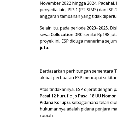
November 2022 hingga 2024. Padahal, k
penyedia lain, ISP-1 (PT SIMS) dan ISP
anggaran tambahan yang tidak diperlu
Selain itu, pada periode
2023–2025
, Di
sewa
Collocation DRC
senilai Rp198 ju
proyek ini, ESP diduga menerima sejum
juta
.
Berdasarkan perhitungan sementara Ti
akibat perbuatan ESP mencapai sekita
Atas tindakannya, ESP dijerat dengan pa
Pasal 12 huruf e jo Pasal 18 UU Nom
Pidana Korupsi
, sebagaimana telah d
hukumannya adalah pidana penjara ma
rupiah.