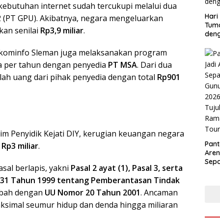
ebutuhan internet sudah tercukupi melalui dua
Hari
-2 (PT GPU). Akibatnya, negara mengeluarkan
Tum
kan senilai
Rp3,9 miliar
.
deng
skominfo Sleman juga melaksanakan program
ta per tahun dengan penyedia
PT MSA
. Dari dua
lah uang dari pihak penyedia dengan total
Rp901
m Penyidik Kejati DIY, kerugian keuangan negara
Pant
r
Rp3 miliar
.
Aren
Sepa
sal berlapis, yakni
Pasal 2 ayat (1), Pasal 3, serta
Gunu
or 31 Tahun 1999 tentang Pemberantasan Tindak
2026
Tuju
iubah dengan
UU Nomor 20 Tahun 2001
. Ancaman
Ram
ksimal seumur hidup dan denda hingga miliaran
Tour