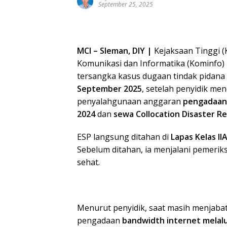
September 25, 2025
MCI – Sleman, DIY |
Kejaksaan Tinggi (
Komunikasi dan Informatika (Kominfo)
tersangka kasus dugaan tindak pidana
September 2025
, setelah penyidik me
penyalahgunaan anggaran
pengadaan 
2024
dan
sewa Collocation Disaster R
ESP langsung ditahan di
Lapas Kelas I
Sebelum ditahan, ia menjalani pemerik
sehat.
Menurut penyidik, saat masih menjaba
pengadaan
bandwidth internet melalu