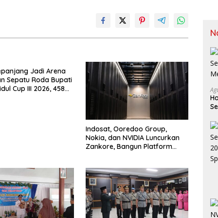
N
epanjang Jadi Arena
n Sepatu Roda Bupati
ul Cup III 2026, 458
Ag
i Tujuh Provinsi
Ha
n Sport Tourism
Se
M
Indosat, Ooredoo Group,
Nokia, dan NVIDIA Luncurkan
Zankore, Bangun Platform
Infrastruktur AI Terbesar di
Asia Tenggara