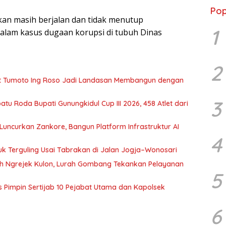
Pop
kan masih berjalan dan tidak menutup
1
alam kasus dugaan korupsi di tubuh Dinas
2
gat Tumoto Ing Roso Jadi Landasan Membangun dengan
3
tu Roda Bupati Gunungkidul Cup III 2026, 458 Atlet dari
Luncurkan Zankore, Bangun Platform Infrastruktur AI
4
uk Terguling Usai Tabrakan di Jalan Jogja–Wonosari
kuh Ngrejek Kulon, Lurah Gombang Tekankan Pelayanan
5
es Pimpin Sertijab 10 Pejabat Utama dan Kapolsek
6