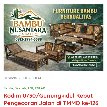
Beranda
TNI
TNI AD
Berita
,
Daerah
,
TNI
,
TNI AD
Kodim 0730/Gunungkidul Kebut
Pengecoran Jalan di TMMD ke-126