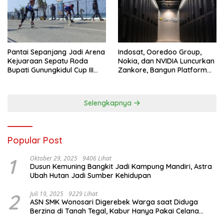
Pantai Sepanjang Jadi Arena
Indosat, Ooredoo Group,
Kejuaraan Sepatu Roda
Nokia, dan NVIDIA Luncurkan
Bupati Gunungkidul Cup III
Zankore, Bangun Platform
2026, 458 Atlet dari Tujuh
Infrastruktur AI Terbesar di
Provinsi Ramaikan Sport
Asia Tenggara
Tourism
Selengkapnya
Popular Post
1
Oktober 29, 2025
9406 Lihat
Dusun Kemuning Bangkit Jadi Kampung Mandiri, Astra
Ubah Hutan Jadi Sumber Kehidupan
2
Juli 19, 2025
9229 Lihat
ASN SMK Wonosari Digerebek Warga saat Diduga
Berzina di Tanah Tegal, Kabur Hanya Pakai Celana
Dalam