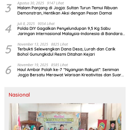
3
Agustus 30, 2025
9147 Lihat
Malam Panjang di Jogja: Sultan Turun Temui Ribuan
Demonstran, Hentikan Aksi dengan Pesan Damai
4
Juli 8, 2025
9054 Lihat
Polda DIY Gagalkan Penyelundupan 9,5 Kg Sabu
Jaringan Internasional Malaysia-Indonesia di Bandara
YIA
5
November 13, 2025
8825 Lihat
Terbukti Selewengkan Dana Desa, Lurah dan Carik
Bohol Gunungkidul Resmi Ditahan Kejari
6
November 19, 2025
8585 Lihat
Haul Ambar Polah ke-7 “Nyanyian Rakyat”: Seniman
Jogja Bersatu Merawat Warisan Kreativitas dan Suara
Perjuangan
Nasional