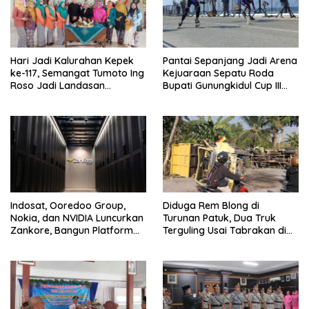
Hari Jadi Kalurahan Kepek
Pantai Sepanjang Jadi Arena
ke-117, Semangat Tumoto Ing
Kejuaraan Sepatu Roda
Roso Jadi Landasan
Bupati Gunungkidul Cup III
Membangun dengan
2026, 458 Atlet dari Tujuh
Keikhlasan
Provinsi Ramaikan Sport
Tourism
Indosat, Ooredoo Group,
Diduga Rem Blong di
Nokia, dan NVIDIA Luncurkan
Turunan Patuk, Dua Truk
Zankore, Bangun Platform
Terguling Usai Tabrakan di
Infrastruktur AI Terbesar di
Jalan Jogja–Wonosari
Asia Tenggara