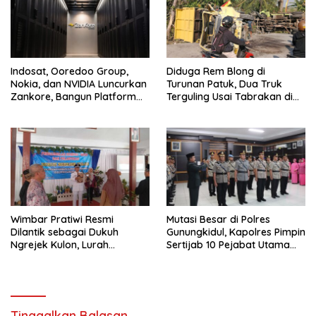
Indosat, Ooredoo Group,
Diduga Rem Blong di
Nokia, dan NVIDIA Luncurkan
Turunan Patuk, Dua Truk
Zankore, Bangun Platform
Terguling Usai Tabrakan di
Infrastruktur AI Terbesar di
Jalan Jogja–Wonosari
Asia Tenggara
Wimbar Pratiwi Resmi
Mutasi Besar di Polres
Dilantik sebagai Dukuh
Gunungkidul, Kapolres Pimpin
Ngrejek Kulon, Lurah
Sertijab 10 Pejabat Utama
Gombang Tekankan
dan Kapolsek
Pelayanan Prima kepada
Warga
Tinggalkan Balasan