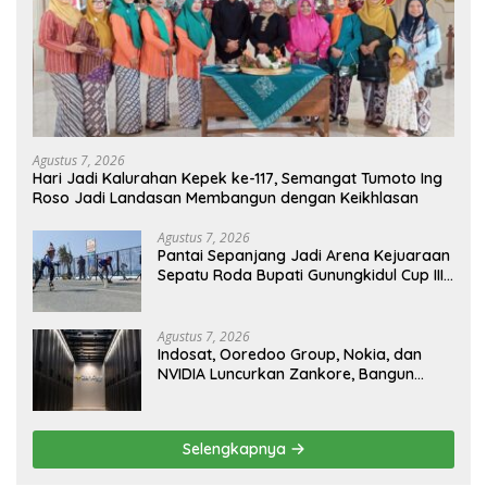
Agustus 7, 2026
Hari Jadi Kalurahan Kepek ke-117, Semangat Tumoto Ing
Roso Jadi Landasan Membangun dengan Keikhlasan
Agustus 7, 2026
Pantai Sepanjang Jadi Arena Kejuaraan
Sepatu Roda Bupati Gunungkidul Cup III
2026, 458 Atlet dari Tujuh Provinsi
Ramaikan Sport Tourism
Agustus 7, 2026
Indosat, Ooredoo Group, Nokia, dan
NVIDIA Luncurkan Zankore, Bangun
Platform Infrastruktur AI Terbesar di
Asia Tenggara
Selengkapnya