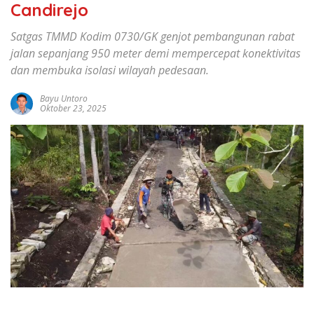
Candirejo
Satgas TMMD Kodim 0730/GK genjot pembangunan rabat
jalan sepanjang 950 meter demi mempercepat konektivitas
dan membuka isolasi wilayah pedesaan.
Bayu Untoro
Oktober 23, 2025