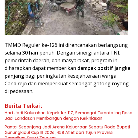
TMMD Reguler ke-126 ini direncanakan berlangsung
selama
30 hari
penuh. Dengan sinergi antara TNI,
pemerintah daerah, dan masyarakat, program ini
diharapkan dapat memberikan
dampak positif jangka
panjang
bagi peningkatan kesejahteraan warga
Candirejo dan memperkuat semangat gotong royong
di pedesaan.
Berita Terkait
Hari Jadi Kalurahan Kepek ke-117, Semangat Tumoto Ing Roso
Jadi Landasan Membangun dengan Keikhlasan
Pantai Sepanjang Jadi Arena Kejuaraan Sepatu Roda Bupati
Gunungkidul Cup III 2026, 458 Atlet dari Tujuh Provinsi