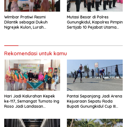
Wimbar Pratiwi Resmi
Mutasi Besar di Polres
Dilantik sebagai Dukuh
Gunungkidul, Kapolres Pimpin
Ngrejek Kulon, Lurah
Sertijab 10 Pejabat Utama
Gombang Tekankan
dan Kapolsek
Pelayanan Prima kepada
Warga
Rekomendasi untuk kamu
Hari Jadi Kalurahan Kepek
Pantai Sepanjang Jadi Arena
ke-117, Semangat Tumoto Ing
Kejuaraan Sepatu Roda
Roso Jadi Landasan
Bupati Gunungkidul Cup III
Membangun dengan
2026, 458 Atlet dari Tujuh
Keikhlasan
Provinsi Ramaikan Sport
Tourism