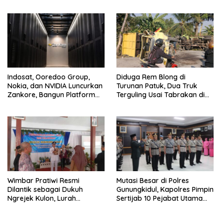
Membangun dengan
2026, 458 Atlet dari Tujuh
Keikhlasan
Provinsi Ramaikan Sport
Tourism
Indosat, Ooredoo Group,
Diduga Rem Blong di
Nokia, dan NVIDIA Luncurkan
Turunan Patuk, Dua Truk
Zankore, Bangun Platform
Terguling Usai Tabrakan di
Infrastruktur AI Terbesar di
Jalan Jogja–Wonosari
Asia Tenggara
Wimbar Pratiwi Resmi
Mutasi Besar di Polres
Dilantik sebagai Dukuh
Gunungkidul, Kapolres Pimpin
Ngrejek Kulon, Lurah
Sertijab 10 Pejabat Utama
Gombang Tekankan
dan Kapolsek
Pelayanan Prima kepada