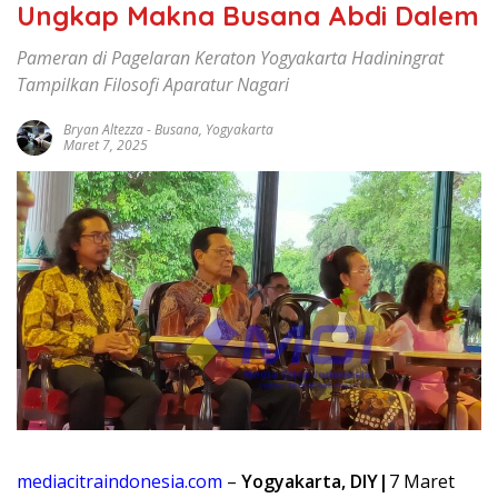
Ungkap Makna Busana Abdi Dalem
Pameran di Pagelaran Keraton Yogyakarta Hadiningrat
Tampilkan Filosofi Aparatur Nagari
Bryan Altezza
-
Busana
,
Yogyakarta
Maret 7, 2025
mediacitraindonesia.com
–
Yogyakarta, DIY|
7 Maret