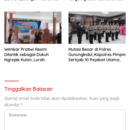
Infrastruktur AI Terbesar di
Jalan Jogja–Wonosari
Asia Tenggara
Wimbar Pratiwi Resmi
Mutasi Besar di Polres
Dilantik sebagai Dukuh
Gunungkidul, Kapolres Pimpin
Ngrejek Kulon, Lurah
Sertijab 10 Pejabat Utama
Gombang Tekankan
dan Kapolsek
Pelayanan Prima kepada
Warga
Tinggalkan Balasan
Alamat email Anda tidak akan dipublikasikan.
Ruas yang wajib
ditandai
*