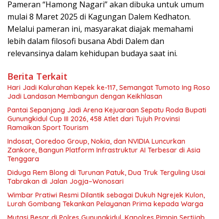
Pameran “Hamong Nagari” akan dibuka untuk umum
mulai 8 Maret 2025 di Kagungan Dalem Kedhaton.
Melalui pameran ini, masyarakat diajak memahami
lebih dalam filosofi busana Abdi Dalem dan
relevansinya dalam kehidupan budaya saat ini.
Berita Terkait
Hari Jadi Kalurahan Kepek ke-117, Semangat Tumoto Ing Roso
Jadi Landasan Membangun dengan Keikhlasan
Pantai Sepanjang Jadi Arena Kejuaraan Sepatu Roda Bupati
Gunungkidul Cup III 2026, 458 Atlet dari Tujuh Provinsi
Ramaikan Sport Tourism
Indosat, Ooredoo Group, Nokia, dan NVIDIA Luncurkan
Zankore, Bangun Platform Infrastruktur AI Terbesar di Asia
Tenggara
Diduga Rem Blong di Turunan Patuk, Dua Truk Terguling Usai
Tabrakan di Jalan Jogja–Wonosari
Wimbar Pratiwi Resmi Dilantik sebagai Dukuh Ngrejek Kulon,
Lurah Gombang Tekankan Pelayanan Prima kepada Warga
Mutasi Besar di Polres Gunungkidul, Kapolres Pimpin Sertijab