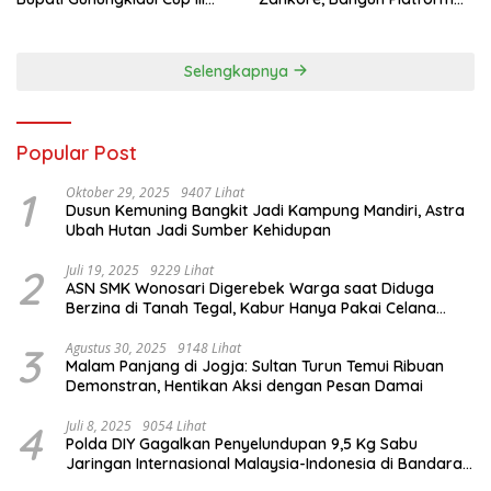
2026, 458 Atlet dari Tujuh
Infrastruktur AI Terbesar di
Provinsi Ramaikan Sport
Asia Tenggara
Tourism
Selengkapnya
Popular Post
1
Oktober 29, 2025
9407 Lihat
Dusun Kemuning Bangkit Jadi Kampung Mandiri, Astra
Ubah Hutan Jadi Sumber Kehidupan
2
Juli 19, 2025
9229 Lihat
ASN SMK Wonosari Digerebek Warga saat Diduga
Berzina di Tanah Tegal, Kabur Hanya Pakai Celana
Dalam
3
Agustus 30, 2025
9148 Lihat
Malam Panjang di Jogja: Sultan Turun Temui Ribuan
Demonstran, Hentikan Aksi dengan Pesan Damai
4
Juli 8, 2025
9054 Lihat
Polda DIY Gagalkan Penyelundupan 9,5 Kg Sabu
Jaringan Internasional Malaysia-Indonesia di Bandara
YIA