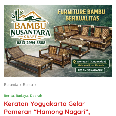
Beranda
Berita
Berita
,
Budaya
,
Daerah
Keraton Yogyakarta Gelar
Pameran “Hamong Nagari”,