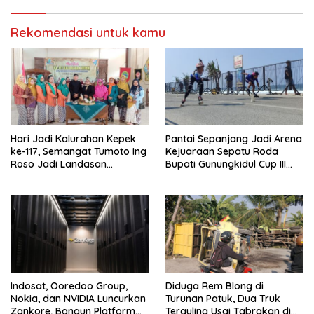
Warga
Rekomendasi untuk kamu
Hari Jadi Kalurahan Kepek
Pantai Sepanjang Jadi Arena
ke-117, Semangat Tumoto Ing
Kejuaraan Sepatu Roda
Roso Jadi Landasan
Bupati Gunungkidul Cup III
Membangun dengan
2026, 458 Atlet dari Tujuh
Keikhlasan
Provinsi Ramaikan Sport
Tourism
Indosat, Ooredoo Group,
Diduga Rem Blong di
Nokia, dan NVIDIA Luncurkan
Turunan Patuk, Dua Truk
Zankore, Bangun Platform
Terguling Usai Tabrakan di