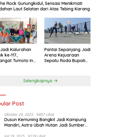
he Rock Gunungkidul, Sensasi Menikmati
dahan Laut Selatan dari Atas Tebing Karang
 Jadi Kalurahan
Pantai Sepanjang Jadi
k ke-117,
Arena Kejuaraan
angat Tumoto Ing
Sepatu Roda Bupati
 Jadi Landasan
Gunungkidul Cup III
bangun dengan
2026, 458 Atlet dari
hlasan
Tujuh Provinsi
Selengkapnya
Ramaikan Sport
Tourism
ular Post
Oktober 29, 2025
9407 Lihat
Dusun Kemuning Bangkit Jadi Kampung
Mandiri, Astra Ubah Hutan Jadi Sumber
Kehidupan
Juli 19, 2025
9229 Lihat