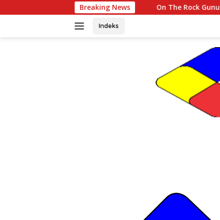
Langsung
On The Rock Gunungkidul, Sensasi Menikma
Breaking News
ke
konten
Indeks