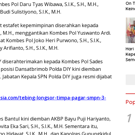
On T
es Pol Daru Tyas Wibawa, S.I.K., S.H., M.H.,
Kein
i Sulistiyono, S.I.K., M.H.
kat estafet kepemimpinan diserahkan kepada
.K., M.H., menggantikan Kombes Pol Yuswanto Ardi.
at Kombes Pol Joko Heri Purwono, S.H., S.I.K.,
ifianto, S.H., S.I.K., M.H.
Hari
Kepe
Sem
DIY diserahterimakan kepada Kombes Pol Sades
Roso
a posisi Dansatbrimob Polda DIY kini diemban
Mem
Keik
 Jabatan Kepala SPN Polda DIY juga resmi dijabat
esia.com/tebing-longsor-timpa-pagar-smpn-3-
Pop
1
es Bantul kini diemban AKBP Bayu Puji Hariyanto,
ita Eka Sari, S.H., S.I.K., M.H. Sementara itu,
o Hidayat, S.I.K., M.H., dan Kapolres Gunungkidul