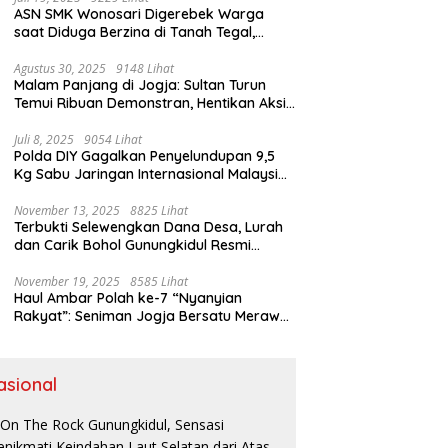
ASN SMK Wonosari Digerebek Warga
saat Diduga Berzina di Tanah Tegal,
Kabur Hanya Pakai Celana Dalam
Agustus 30, 2025
9148 Lihat
Malam Panjang di Jogja: Sultan Turun
Temui Ribuan Demonstran, Hentikan Aksi
dengan Pesan Damai
Juli 8, 2025
9054 Lihat
Polda DIY Gagalkan Penyelundupan 9,5
Kg Sabu Jaringan Internasional Malaysia-
Indonesia di Bandara YIA
November 13, 2025
8825 Lihat
Terbukti Selewengkan Dana Desa, Lurah
dan Carik Bohol Gunungkidul Resmi
Ditahan Kejari
November 19, 2025
8585 Lihat
Haul Ambar Polah ke-7 “Nyanyian
Rakyat”: Seniman Jogja Bersatu Merawat
Warisan Kreativitas dan Suara
Perjuangan
asional