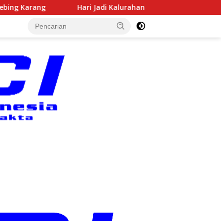
ri Jadi Kalurahan Kepek ke-117, Semangat Tumoto Ing Roso 