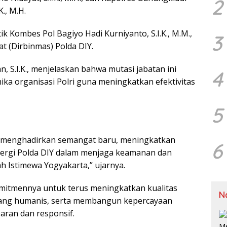
2
K., M.H.
tik Kombes Pol Bagiyo Hadi Kurniyanto, S.I.K., M.M.,
3
 (Dirbinmas) Polda DIY.
 S.I.K., menjelaskan bahwa mutasi jabatan ini
4
ka organisasi Polri guna meningkatkan efektivitas
5
u menghadirkan semangat baru, meningkatkan
6
nergi Polda DIY dalam menjaga keamanan dan
h Istimewa Yogyakarta,” ujarnya.
omitmennya untuk terus meningkatkan kualitas
N
yang humanis, serta membangun kepercayaan
aran dan responsif.