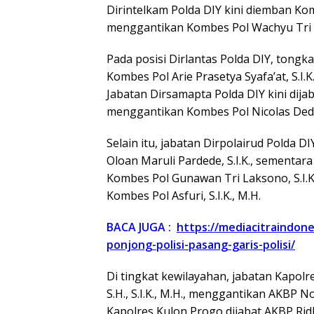
Dirintelkam Polda DIY kini diemban Komb
menggantikan Kombes Pol Wachyu Tri Bud
Pada posisi Dirlantas Polda DIY, tong
Kombes Pol Arie Prasetya Syafa’at, S.I
Jabatan Dirsamapta Polda DIY kini dijab
menggantikan Kombes Pol Nicolas Dedy Ar
Selain itu, jabatan Dirpolairud Polda 
Oloan Maruli Pardede, S.I.K., sementar
Kombes Pol Gunawan Tri Laksono, S.I.K.
Kombes Pol Asfuri, S.I.K., M.H.
BACA JUGA :
https://mediacitraindon
ponjong-polisi-pasang-garis-polisi/
Di tingkat kewilayahan, jabatan Kapolr
S.H., S.I.K., M.H., menggantikan AKBP Nov
Kapolres Kulon Progo dijabat AKBP Ridh