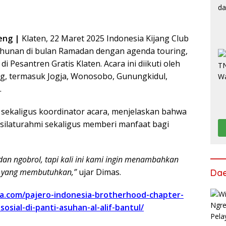
teng |
Klaten, 22 Maret 2025 Indonesia Kijang Club
tahunan di bulan Ramadan dengan agenda touring,
i Pesantren Gratis Klaten. Acara ini diikuti oleh
ng, termasuk Jogja, Wonosobo, Gunungkidul,
.
a sekaligus koordinator acara, menjelaskan bahwa
i silaturahmi sekaligus memberi manfaat bagi
an ngobrol, tapi kali ini kami ingin menambahkan
ka yang membutuhkan,”
ujar Dimas.
Da
ia.com/pajero-indonesia-brotherhood-chapter-
osial-di-panti-asuhan-al-alif-bantul/