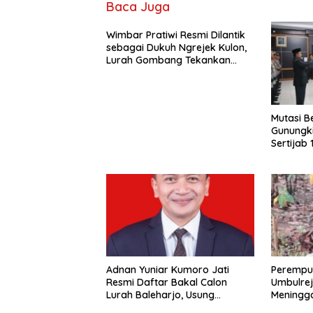
Baca Juga
Wimbar Pratiwi Resmi Dilantik
sebagai Dukuh Ngrejek Kulon,
Lurah Gombang Tekankan
Pelayanan Prima kepada
Warga
Mutasi Be
Gunungki
Sertijab
Kapolse
Adnan Yuniar Kumoro Jati
Perempu
Resmi Daftar Bakal Calon
Umbulre
Lurah Baleharjo, Usung
Meningga
Semangat Kolaborasi dan
Ladang