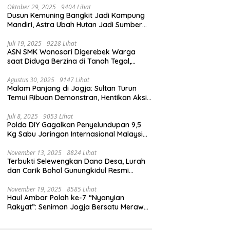
Oktober 29, 2025
9404 Lihat
Dusun Kemuning Bangkit Jadi Kampung
Mandiri, Astra Ubah Hutan Jadi Sumber
Kehidupan
Juli 19, 2025
9228 Lihat
ASN SMK Wonosari Digerebek Warga
saat Diduga Berzina di Tanah Tegal,
Kabur Hanya Pakai Celana Dalam
Agustus 30, 2025
9147 Lihat
Malam Panjang di Jogja: Sultan Turun
Temui Ribuan Demonstran, Hentikan Aksi
dengan Pesan Damai
Juli 8, 2025
9053 Lihat
Polda DIY Gagalkan Penyelundupan 9,5
Kg Sabu Jaringan Internasional Malaysia-
Indonesia di Bandara YIA
November 13, 2025
8824 Lihat
Terbukti Selewengkan Dana Desa, Lurah
dan Carik Bohol Gunungkidul Resmi
Ditahan Kejari
November 19, 2025
8585 Lihat
Haul Ambar Polah ke-7 “Nyanyian
Rakyat”: Seniman Jogja Bersatu Merawat
Warisan Kreativitas dan Suara
Perjuangan