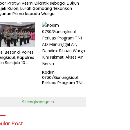
ar Pratiwi Resmi Dilantik sebagai Dukuh
jek Kulon, Lurah Gombang Tekankan
ayanan Prima kepada Warga
si Besar di Polres
ngkidul, Kapolres
in Sertijab 10
abat Utama dan
Kodim
olsek
0730/Gunungkidul
Perluas Program TNI
AD Manunggal Air,
Dandim: Ribuan
Warga Kini Nikmati
Selengkapnya
Akses Air Bersih
ular Post