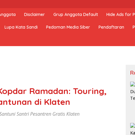
 Anggota
Disclaimer
Grup Anggota Default
Hide Ads for
Lupa Kata Sandi
Pedoman Media Siber
Pendaftaran
P
R
 Kopdar Ramadan: Touring,
ntunan di Klaten
 Santuni Santri Pesantren Gratis Klaten