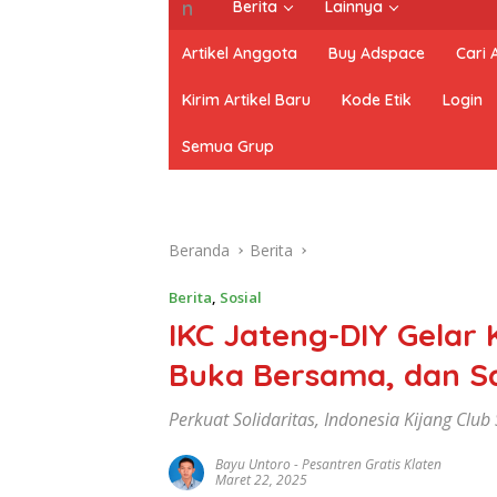
Berita
Lainnya
Artikel Anggota
Buy Adspace
Cari
Kirim Artikel Baru
Kode Etik
Login
Semua Grup
Beranda
Berita
Berita
,
Sosial
IKC Jateng-DIY Gelar
Buka Bersama, dan Sa
Perkuat Solidaritas, Indonesia Kijang Club
Bayu Untoro
-
Pesantren Gratis Klaten
Maret 22, 2025