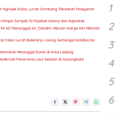
1
kuh Ngrejek Kulon, Lurah Gombang Tekankan Pelayanan
es Pimpin Sertijab 10 Pejabat Utama dan Kapolsek
2
NI AD Manunggal Air, Dandim: Ribuan Warga Kini Nikmati
al Calon Lurah Baleharjo, Usung Semangat Kolaborasi
3
itemukan Meninggal Dunia di Area Ladang
4
 Menikmati Panorama Laut Selatan di Gunungkidul
5
6