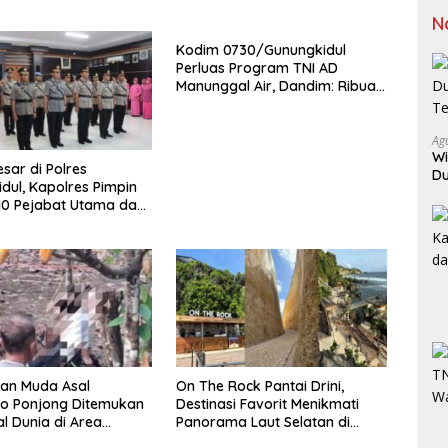
N
Kodim 0730/Gunungkidul
Perluas Program TNI AD
Manunggal Air, Dandim: Ribuan
Warga Kini Nikmati Akses Air
Bersih
Ag
Wi
sar di Polres
Du
dul, Kapolres Pimpin
Te
 10 Pejabat Utama dan
k
an Muda Asal
On The Rock Pantai Drini,
jo Ponjong Ditemukan
Destinasi Favorit Menikmati
l Dunia di Area
Panorama Laut Selatan di
Gunungkidul