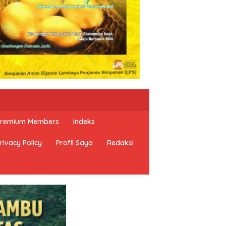
 Premium Members
Indeks
rivacy Policy
Profil Saya
Redaksi