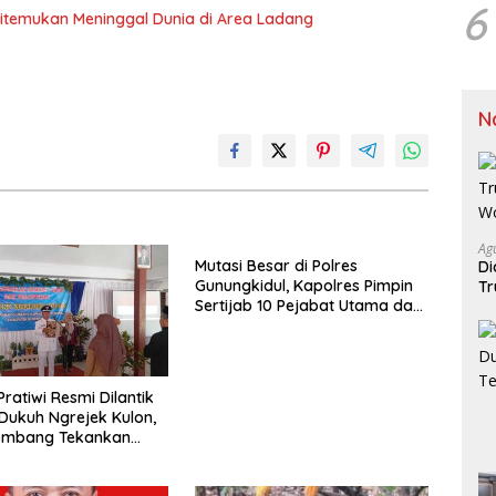
6
itemukan Meninggal Dunia di Area Ladang
N
Ag
Mutasi Besar di Polres
Di
Gunungkidul, Kapolres Pimpin
Tr
Sertijab 10 Pejabat Utama dan
J
Kapolsek
ratiwi Resmi Dilantik
Dukuh Ngrejek Kulon,
ombang Tekankan
an Prima kepada