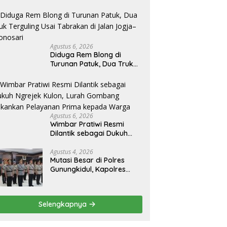
Agustus 6, 2026
Diduga Rem Blong di
Turunan Patuk, Dua Truk
Terguling Usai Tabrakan di
Jalan Jogja–Wonosari
Agustus 6, 2026
Wimbar Pratiwi Resmi
Dilantik sebagai Dukuh
Ngrejek Kulon, Lurah
Gombang Tekankan
Agustus 4, 2026
Mutasi Besar di Polres
Pelayanan Prima kepada
Gunungkidul, Kapolres
Warga
Pimpin Sertijab 10 Pejabat
Utama dan Kapolsek
Selengkapnya