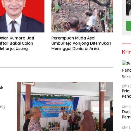
niar Kumoro Jati
Perempuan Muda Asal
ftar Bakal Calon
Umbulrejo Ponjong Ditemukan
leharjo, Usung
Meninggal Dunia di Area
Kri
t Kolaborasi dan
Ladang
ansi
Juli 
uk
Pria
Penc
Seks
ang
Mei 2
Duel
Pemu
Mei 1