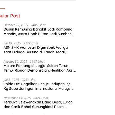
ular Post
Oktober 29, 2025
9405 Lihat
Dusun Kemuning Bangkit Jadi Kampung
Mandiri, Astra Ubah Hutan Jadi Sumber
Kehidupan
Juli 19, 2025
9229 Lihat
ASN SMK Wonosari Digerebek Warga
saat Diduga Berzina di Tanah Tegal,
Kabur Hanya Pakai Celana Dalam
Agustus 30, 2025
9147 Lihat
Malam Panjang di Jogja: Sultan Turun
Temui Ribuan Demonstran, Hentikan Aksi
dengan Pesan Damai
Juli 8, 2025
9053 Lihat
Polda DIY Gagalkan Penyelundupan 9,5
Kg Sabu Jaringan Internasional Malaysia-
Indonesia di Bandara YIA
November 13, 2025
8824 Lihat
Terbukti Selewengkan Dana Desa, Lurah
dan Carik Bohol Gunungkidul Resmi
Ditahan Kejari