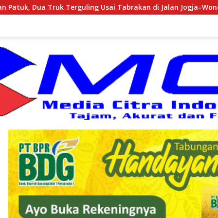
ng Usai Tabrakan di Jalan Jogja–Wonosari
Wimbar Prat