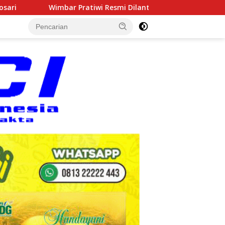
iwi Resmi Dilantik sebagai Dukuh Ngrejek Kulon, Lurah Gomb