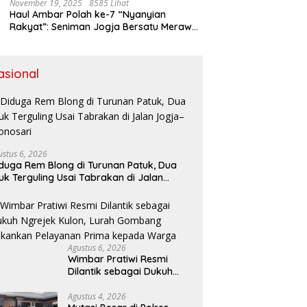
November 19, 2025
8585 Lihat
Haul Ambar Polah ke-7 “Nyanyian
Rakyat”: Seniman Jogja Bersatu Merawat
Warisan Kreativitas dan Suara
Perjuangan
asional
ustus 6, 2026
duga Rem Blong di Turunan Patuk, Dua
uk Terguling Usai Tabrakan di Jalan
ogja–Wonosari
Agustus 6, 2026
Wimbar Pratiwi Resmi
Dilantik sebagai Dukuh
Ngrejek Kulon, Lurah
Gombang Tekankan
Agustus 4, 2026