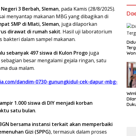
 Negeri 3 Berbah, Sleman
, pada Kamis (28/8/2025).
Da
sai menyantap makanan MBG yang dibagikan di
mpat SMP di Mlati, Sleman
, juga dilaporkan
rus dirawat di rumah sakit
. Hasil uji laboratorium
s bakteri dalam sampel makanan.
Didu
Terg
 lalu sebanyak 497 siswa di Kulon Progo
juga
Won
sebagian besar mengalami gejala ringan, satu
lama dua malam.
sia.com/dandim-0730-gunungkidul-cek-dapur-mbg-
Wimb
Dila
ampir 1.000 siswa di DIY menjadi korban
Duku
ktu satu bulan
.
Lur
Tek
Pri
BGN bersama instansi terkait akan memperbaiki
Pemenuhan Gizi (SPPG)
, termasuk dalam proses