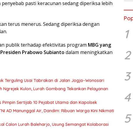
n penyebab pasti keracunan sedang diperiksa lebih
Pop
kan terus menerus. Sedang diperiksa dengan
1
dan.
n publik terhadap efektivitas program
MBG yang
2
 Presiden Prabowo Subianto
dalam meningkatkan
3
uk Terguling Usai Tabrakan di Jalan Jogja–Wonosari
kuh Ngrejek Kulon, Lurah Gombang Tekankan Pelayanan
4
es Pimpin Sertijab 10 Pejabat Utama dan Kapolsek
NI AD Manunggal Air, Dandim: Ribuan Warga Kini Nikmati
5
al Calon Lurah Baleharjo, Usung Semangat Kolaborasi