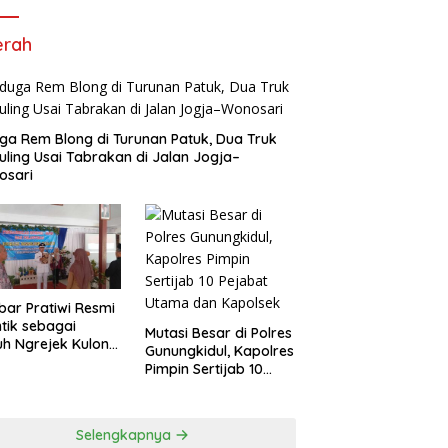
erah
ga Rem Blong di Turunan Patuk, Dua Truk
uling Usai Tabrakan di Jalan Jogja–
osari
ar Pratiwi Resmi
ntik sebagai
Mutasi Besar di Polres
h Ngrejek Kulon,
Gunungkidul, Kapolres
ah Gombang
Pimpin Sertijab 10
ankan Pelayanan
Pejabat Utama dan
ma kepada Warga
Kapolsek
Selengkapnya