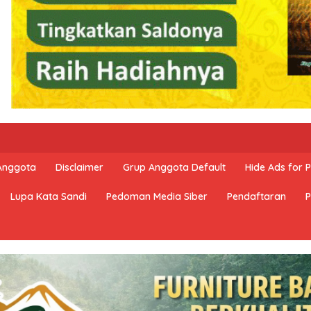
 Anggota
Disclaimer
Grup Anggota Default
Hide Ads for
Lupa Kata Sandi
Pedoman Media Siber
Pendaftaran
P