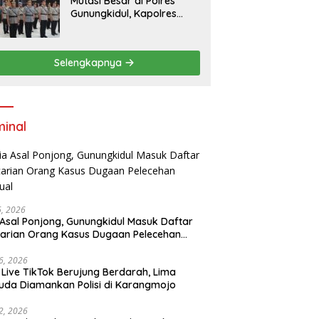
Mutasi Besar di Polres
Pelayanan Prima kepada
Gunungkidul, Kapolres
Warga
Pimpin Sertijab 10 Pejabat
Utama dan Kapolsek
Selengkapnya
minal
16, 2026
 Asal Ponjong, Gunungkidul Masuk Daftar
arian Orang Kasus Dugaan Pelecehan
ual
6, 2026
 Live TikTok Berujung Berdarah, Lima
da Diamankan Polisi di Karangmojo
2, 2026