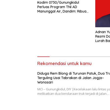
Kodim 0730/Gunungkidul
Perluas Program TNI AD
Manunggal Air, Dandim: Ribuan
Warga Kini Nikmati Akses Air
Bersih
Adnan Yu
Resmi Da
Lurah Ba
Semanga
Transpar
Rekomendasi untuk kamu
Diduga Rem Blong di Turunan Patuk, Dua Tr
Terguling Usai Tabrakan di Jalan Jogja–
Wonosari
MCI – Gunungkidul, DIY |Kecelakaan lalu lintas y
melibatkan dua kendaraan truk terjadi di Jalan…