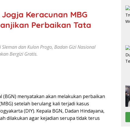
i Jogja Keracunan MBG
anjikan Perbaikan Tata
i Sleman dan Kulon Progo, Badan Gizi Nasional
an Bergizi Gratis.
al (BGN) menyatakan akan melakukan perbaikan
(MBG) setelah berulang kali terjadi kasus
ogyakarta (DIY). Kepala BGN, Dadan Hindayana,
 dilakukan agar kejadian serupa tidak terus